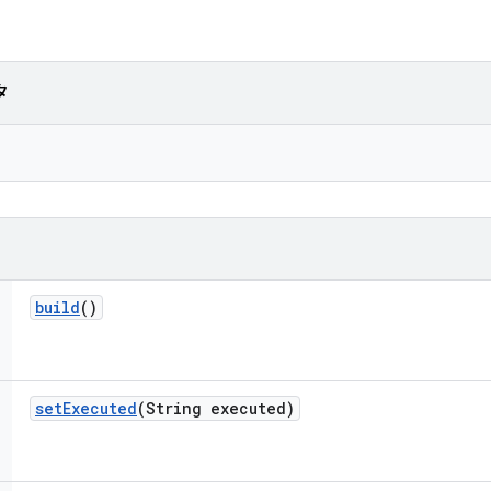
タ
build
()
set
Executed
(String executed)