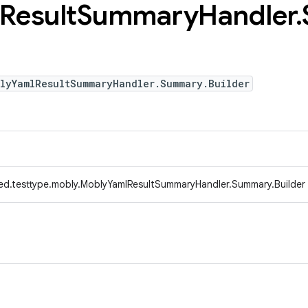
Result
Summary
Handler
.
blyYamlResultSummaryHandler.Summary.Builder
ed.testtype.mobly.MoblyYamlResultSummaryHandler.Summary.Builder