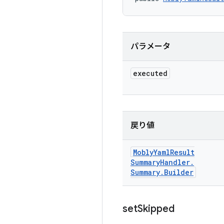
パラメータ
executed
戻り値
Mobly
Yaml
Result
Summary
Handler
.
Summary
.
Builder
set
Skipped