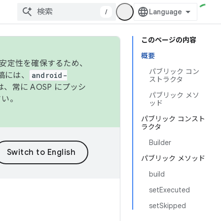
/
このページの内容
概要
の安定性を確保するため、
パブリック コン
投稿には、
android-
ストラクタ
、常に AOSP にプッシ
パブリック メソ
さい。
ッド
パブリック コンスト
ラクタ
Builder
パブリック メソッド
build
setExecuted
setSkipped