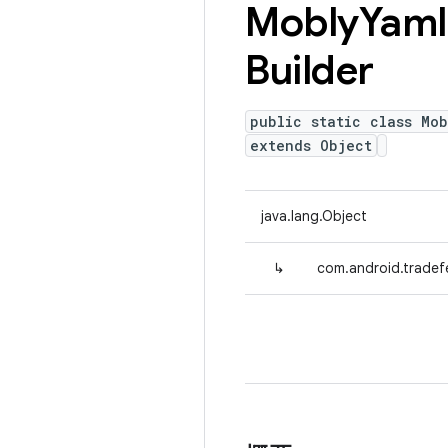
Mobly
Yaml
Builder
public static class Mo
extends Object
java.lang.Object
↳
com.android.tradef