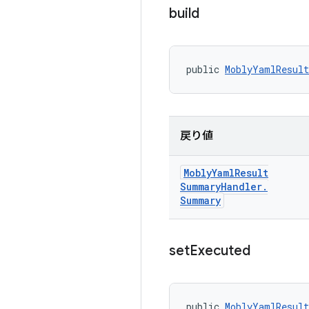
build
public 
MoblyYamlResul
戻り値
Mobly
Yaml
Result
Summary
Handler
.
Summary
set
Executed
public 
MoblyYamlResult