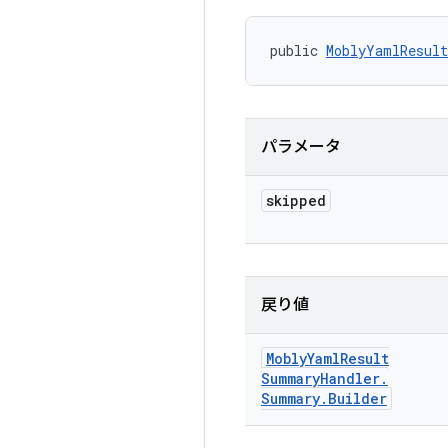
public 
MoblyYamlResult
パラメータ
skipped
戻り値
Mobly
Yaml
Result
Summary
Handler
.
Summary
.
Builder