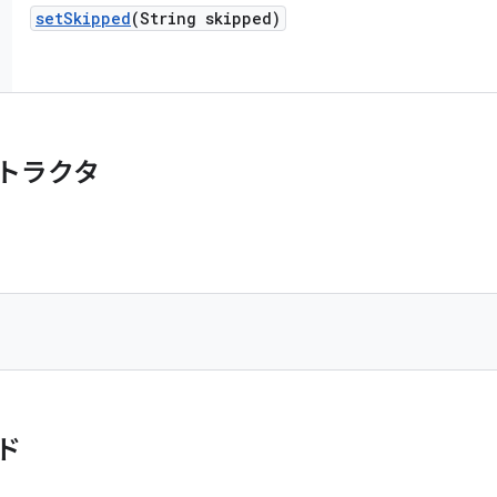
set
Skipped
(String skipped)
トラクタ
ド