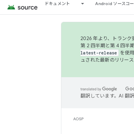
ドキュメント
Android ソース
2026 年より、トラ
第 2 四半期と第 4 四
latest-release
を使用
ュされた最新のリリース
Go
翻訳しています。AI 
AOSP