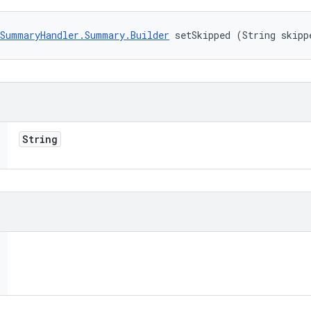
SummaryHandler.Summary.Builder
 setSkipped (String skipp
String