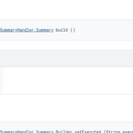
tSummaryHandler.Summary
 build ()
SummaryHandler.Summary.Builder
 setExecuted (String exec