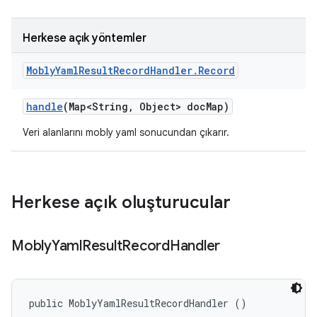
Herkese açık yöntemler
Mobly
Yaml
Result
Record
Handler
.
Record
handle
(Map<String
,
Object> doc
Map)
Veri alanlarını mobly yaml sonucundan çıkarır.
Herkese açık oluşturucular
Mobly
Yaml
Result
Record
Handler
public MoblyYamlResultRecordHandler ()