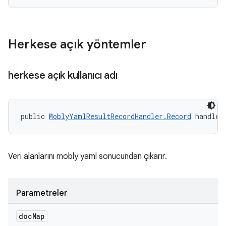
Herkese açık yöntemler
herkese açık kullanıcı adı
public 
MoblyYamlResultRecordHandler.Record
 handle 
Veri alanlarını mobly yaml sonucundan çıkarır.
Parametreler
doc
Map