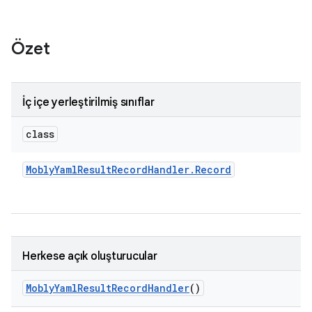
Özet
İç içe yerleştirilmiş sınıflar
class
Mobly
Yaml
Result
Record
Handler
.
Record
Herkese açık oluşturucular
Mobly
Yaml
Result
Record
Handler
()