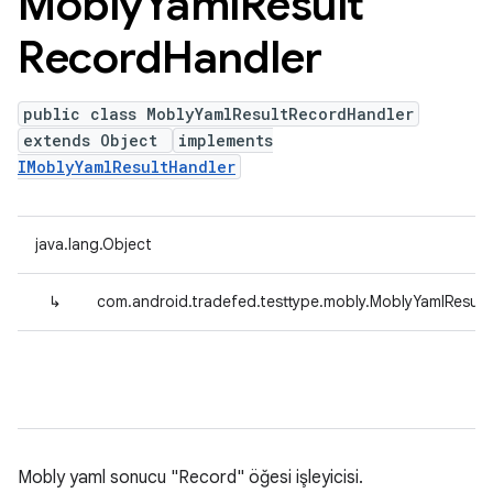
Mobly
Yaml
Result
Record
Handler
public class MoblyYamlResultRecordHandler
extends Object
implements
IMoblyYamlResultHandler
java.lang.Object
↳
com.android.tradefed.testtype.mobly.MoblyYamlResul
Mobly yaml sonucu "Record" öğesi işleyicisi.