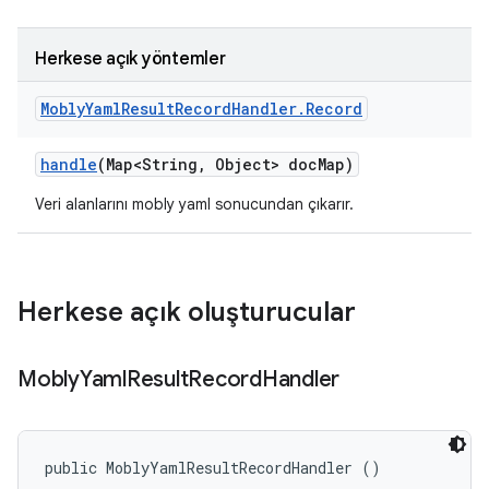
Herkese açık yöntemler
Mobly
Yaml
Result
Record
Handler
.
Record
handle
(Map<String
,
Object> doc
Map)
Veri alanlarını mobly yaml sonucundan çıkarır.
Herkese açık oluşturucular
Mobly
Yaml
Result
Record
Handler
public MoblyYamlResultRecordHandler ()