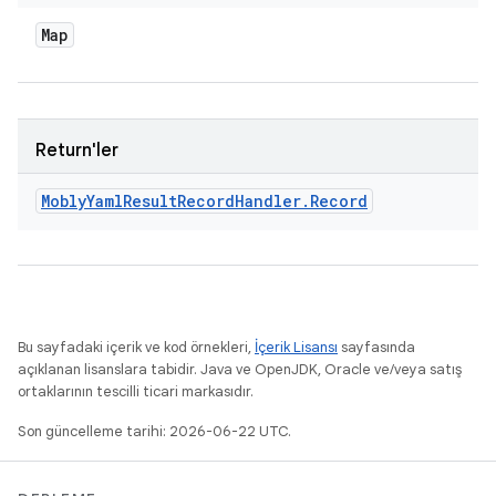
Map
Return'ler
Mobly
Yaml
Result
Record
Handler
.
Record
Bu sayfadaki içerik ve kod örnekleri,
İçerik Lisansı
sayfasında
açıklanan lisanslara tabidir. Java ve OpenJDK, Oracle ve/veya satış
ortaklarının tescilli ticari markasıdır.
Son güncelleme tarihi: 2026-06-22 UTC.