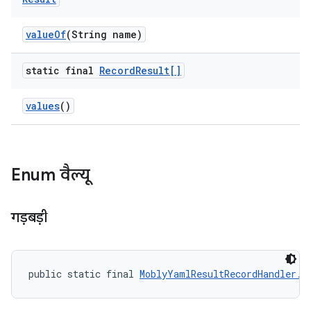
value
Of
(String name)
static final
Record
Result[]
values
()
Enum वैल्यू
गड़बड़ी
public static final 
MoblyYamlResultRecordHandler.R