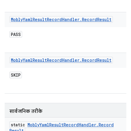
Mobly
Yaml
Result
Record
Handler
.
Record
Result
PASS
Mobly
Yaml
Result
Record
Handler
.
Record
Result
SKIP
सार्वजनिक तरीके
static
Mobly
Yaml
Result
Record
Handler
.
Record
Result