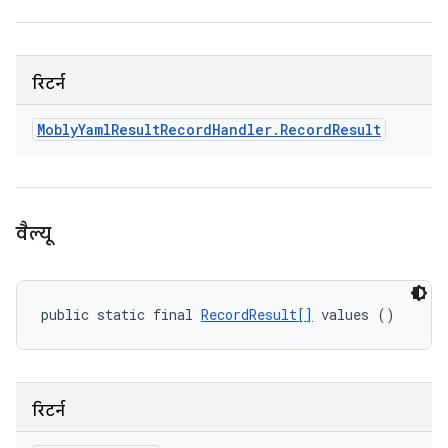
रिटर्न
Mobly
Yaml
Result
Record
Handler
.
Record
Result
वैल्यू
public static final 
RecordResult[]
 values ()
रिटर्न