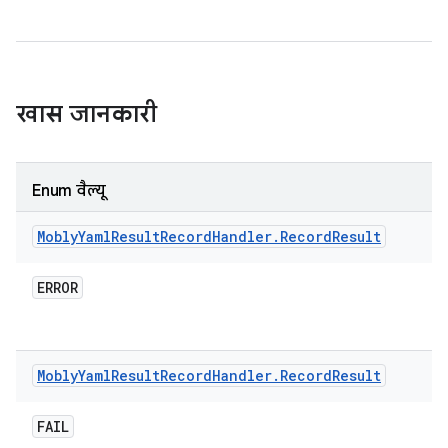
खास जानकारी
Enum वैल्यू
Mobly
Yaml
Result
Record
Handler
.
Record
Result
ERROR
Mobly
Yaml
Result
Record
Handler
.
Record
Result
FAIL