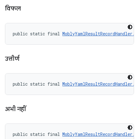
वि‍फल
public static final 
MoblyYamlResultRecordHandler.R
उत्तीर्ण
public static final 
MoblyYamlResultRecordHandler.R
अभी नहीं
public static final 
MoblyYamlResultRecordHandler.R