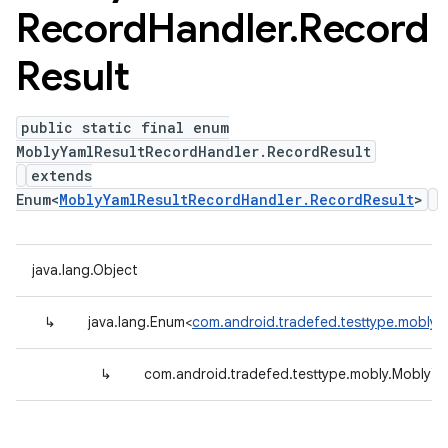
Record
Handler
.
Record
Result
public static final enum
MoblyYamlResultRecordHandler.RecordResult
extends
Enum<
MoblyYamlResultRecordHandler.RecordResult
>
java.lang.Object
↳
java.lang.Enum<
com.android.tradefed.testtype.mobly.
↳
com.android.tradefed.testtype.mobly.MoblyYa