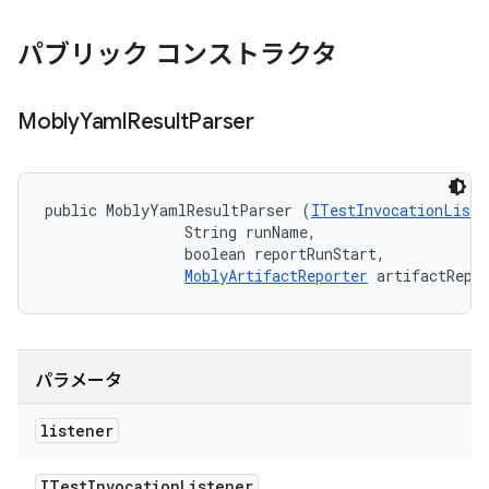
パブリック コンストラクタ
Mobly
Yaml
Result
Parser
public MoblyYamlResultParser (
ITestInvocationListe
                String runName, 

                boolean reportRunStart, 

MoblyArtifactReporter
 artifactRepo
パラメータ
listener
ITest
Invocation
Listener