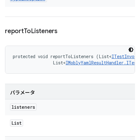
report
To
Listeners
protected void reportToListeners (List<
ITestInvoca
                List<
IMoblyYamlResultHandler.ITest
パラメータ
listeners
List