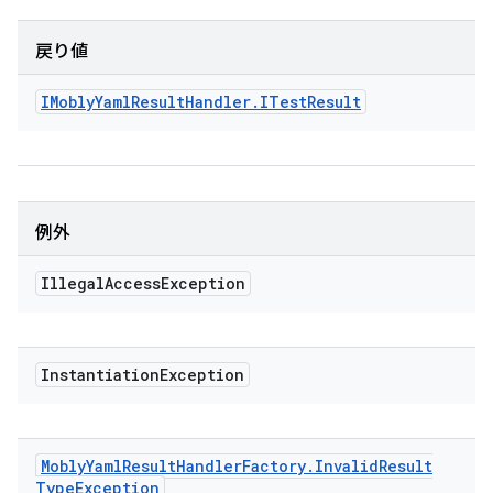
戻り値
IMobly
Yaml
Result
Handler
.
ITest
Result
例外
Illegal
Access
Exception
Instantiation
Exception
Mobly
Yaml
Result
Handler
Factory
.
Invalid
Result
Type
Exception