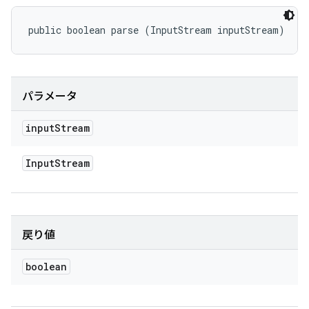
public boolean parse (InputStream inputStream)
パラメータ
input
Stream
Input
Stream
戻り値
boolean