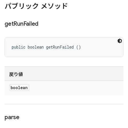
パブリック メソッド
get
Run
Failed
public boolean getRunFailed ()
戻り値
boolean
parse