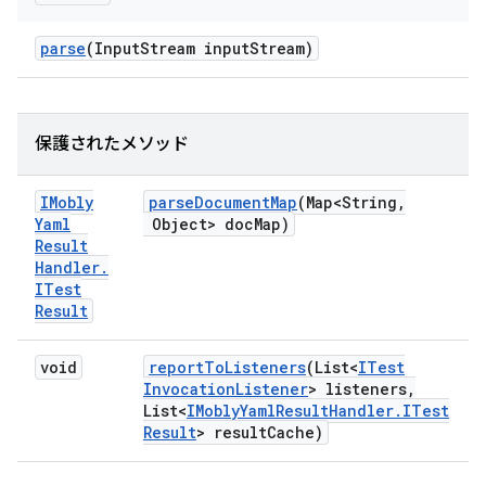
parse
(Input
Stream input
Stream)
保護されたメソッド
IMobly
parse
Document
Map
(Map<String
,
Yaml
Object> doc
Map)
Result
Handler
.
ITest
Result
void
report
To
Listeners
(List<
ITest
Invocation
Listener
> listeners
,
List<
IMobly
Yaml
Result
Handler
.
ITest
Result
> result
Cache)