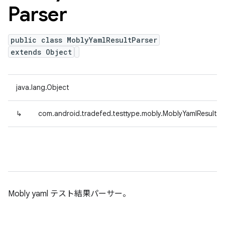
Parser
public class MoblyYamlResultParser
extends Object
java.lang.Object
↳
com.android.tradefed.testtype.mobly.MoblyYamlResultPa
Mobly yaml テスト結果パーサー。