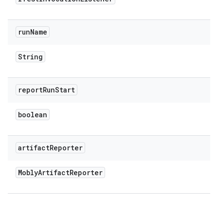
run
Name
String
report
Run
Start
boolean
artifact
Reporter
Mobly
Artifact
Reporter