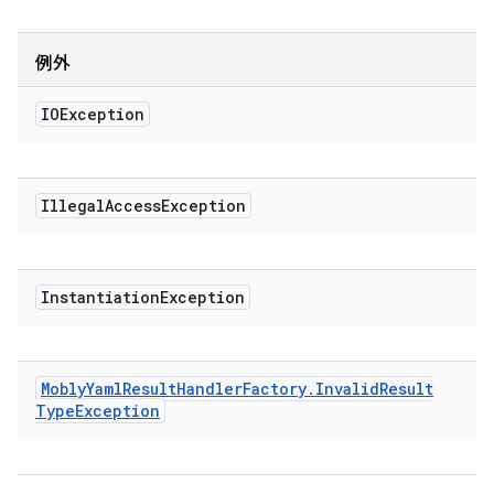
例外
IOException
Illegal
Access
Exception
Instantiation
Exception
Mobly
Yaml
Result
Handler
Factory
.
Invalid
Result
Type
Exception