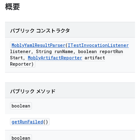
概要
パブリック コンストラクタ
Mobly
Yaml
Result
Parser
(
ITest
Invocation
Listener
listener
,
String run
Name
,
boolean report
Run
Start
,
Mobly
Artifact
Reporter
artifact
Reporter)
パブリック メソッド
boolean
get
Run
Failed
()
boolean