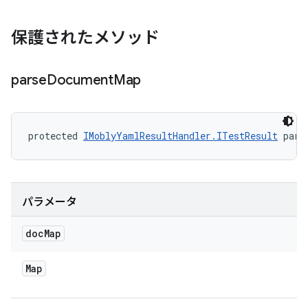
保護されたメソッド
parse
Document
Map
protected 
IMoblyYamlResultHandler.ITestResult
 pars
パラメータ
doc
Map
Map