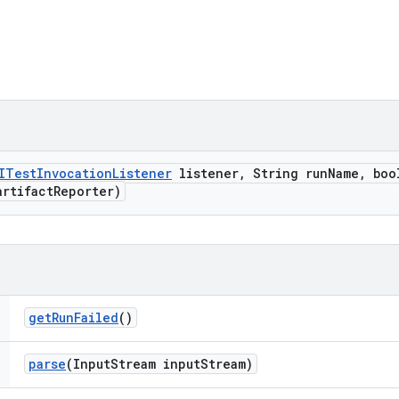
ITest
Invocation
Listener
listener
,
String run
Name
,
bool
rtifact
Reporter)
get
Run
Failed
()
parse
(Input
Stream input
Stream)