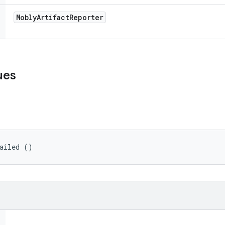
Mobly
Artifact
Reporter
ues
Failed ()