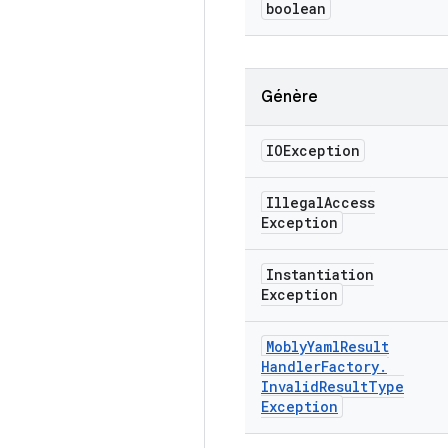
boolean
Génère
IOException
Illegal
Access
Exception
Instantiation
Exception
Mobly
Yaml
Result
Handler
Factory
.
Invalid
Result
Type
Exception