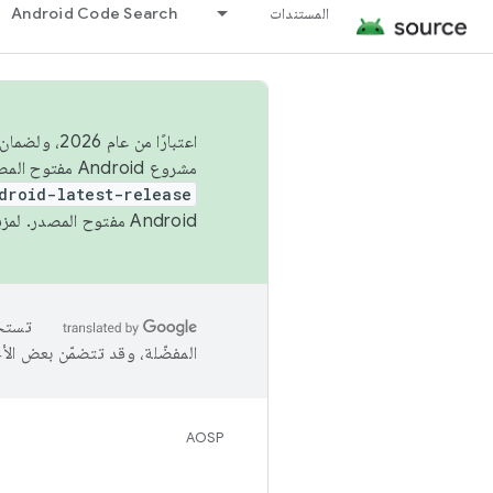
المستندات
Android Code Search
اعتبارًا من
مشروع Android مفتوح المصدر (AOSP) في الربعَين الثاني والرابع. لبناء مشروع Android مفتوح المصدر والمساهمة فيه، استخدِم
droid-latest-release
Android مفتوح المصدر. لمزيد من المعلومات، يُرجى الاطّلاع على
المفضّلة، وقد تتضمّن بعض الأ
AOSP