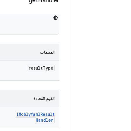
get
Handler
المعلَمات
result
Type
القيم المُعادة
IMobly
Yaml
Result
Handler