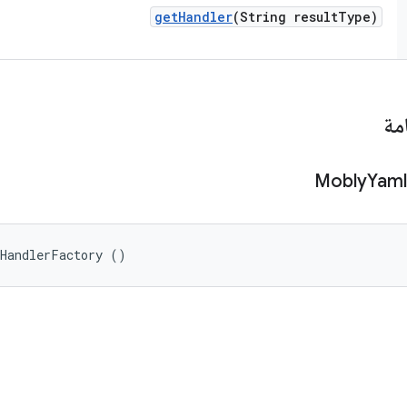
get
Handler
(String result
Type)
مة
Mobly
Yaml
tHandlerFactory ()