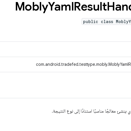
Mobly
Yaml
Result
Han
public class MoblyY
com.android.tradefed.testtype.mobly.MoblyYamlR