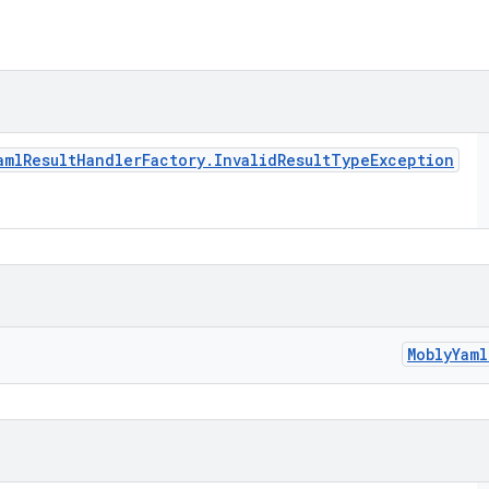
aml
Result
Handler
Factory
.
Invalid
Result
Type
Exception
Mobly
Yaml