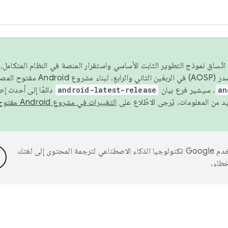
 عام 2026، ولضمان اتّساق نموذج التطوير الثابت الأساسي واستقرار المنصة في النظام المت
an
. سيشير فرع بيان
android-latest-release
دائمًا إلى أحدث إ
التغييرات في مشروع Android مفتوح المصدر
تستخدم Google تكنولوجيا الذكاء الاصطناعي لترجمة المحتوى إلى لغتك
خطاء.