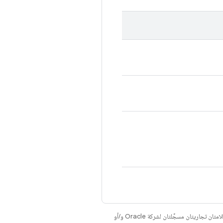
. إنّ Java وOpenJDK هما علامتان تجاريتان مسجَّلتان لشركة Oracle و/أو