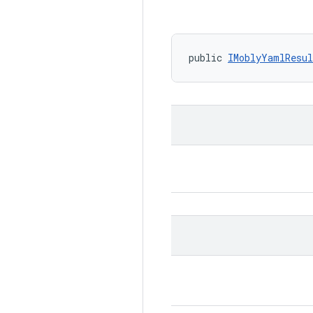
public 
IMoblyYamlResul