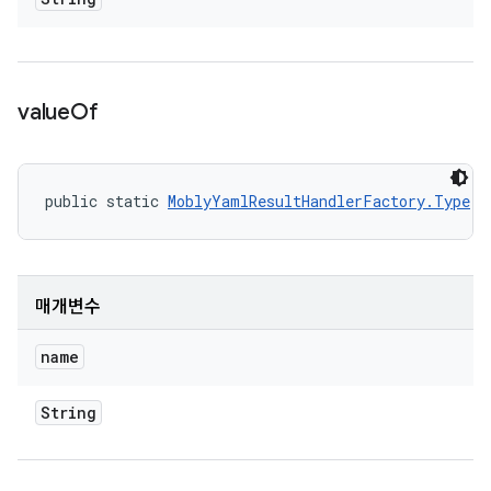
value
Of
public static 
MoblyYamlResultHandlerFactory.Type
 v
매개변수
name
String