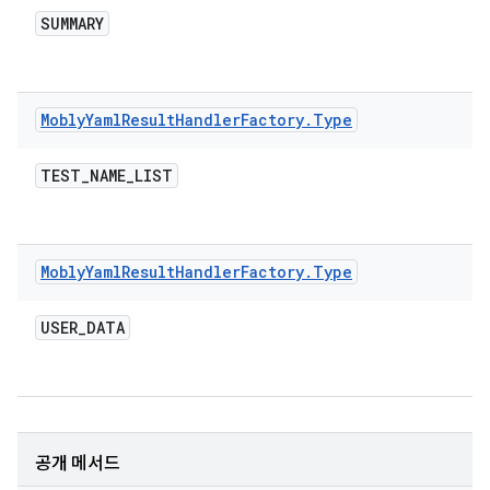
SUMMARY
Mobly
Yaml
Result
Handler
Factory
.
Type
TEST
_
NAME
_
LIST
Mobly
Yaml
Result
Handler
Factory
.
Type
USER
_
DATA
공개 메서드