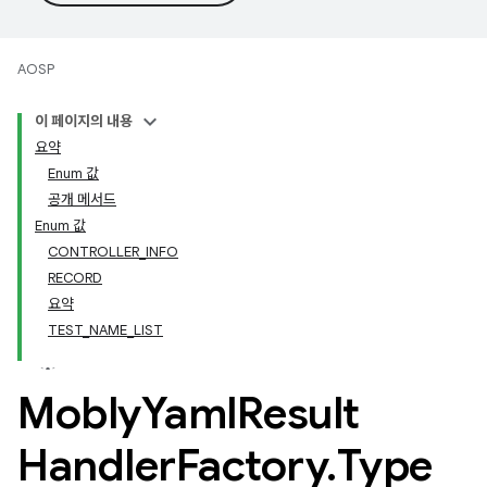
AOSP
이 페이지의 내용
요약
Enum 값
공개 메서드
Enum 값
CONTROLLER_INFO
RECORD
요약
TEST_NAME_LIST
Mobly
Yaml
Result
Handler
Factory
.
Type