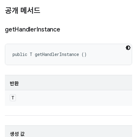
공개 메서드
get
Handler
Instance
public T getHandlerInstance ()
반환
T
생성 값