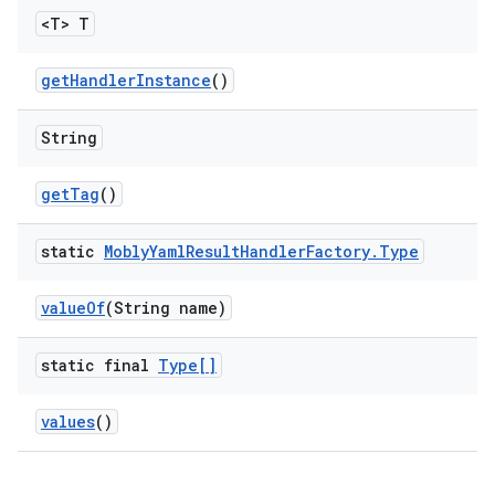
<T> T
get
Handler
Instance
()
String
get
Tag
()
static
Mobly
Yaml
Result
Handler
Factory
.
Type
value
Of
(String name)
static final
Type[]
values
()