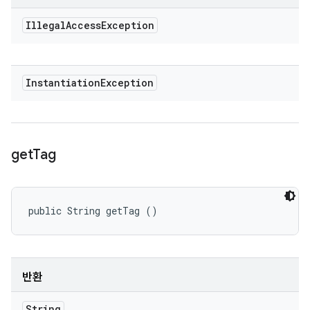
Illegal
Access
Exception
Instantiation
Exception
get
Tag
public String getTag ()
반환
String