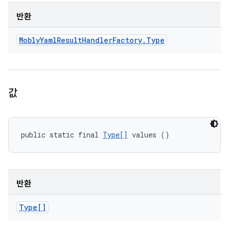
반환
Mobly
Yaml
Result
Handler
Factory
.
Type
값
public static final 
Type[]
 values ()
반환
Type[]