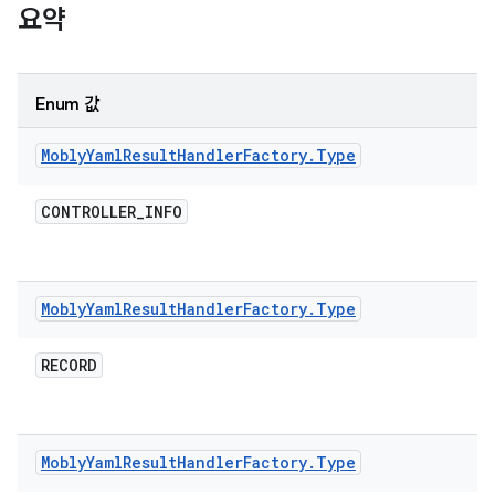
요약
Enum 값
Mobly
Yaml
Result
Handler
Factory
.
Type
CONTROLLER
_
INFO
Mobly
Yaml
Result
Handler
Factory
.
Type
RECORD
Mobly
Yaml
Result
Handler
Factory
.
Type