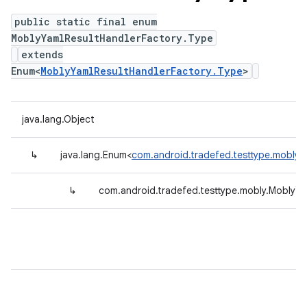
public static final enum
MoblyYamlResultHandlerFactory.Type
extends
Enum<
MoblyYamlResultHandlerFactory.Type
>
java.lang.Object
↳
java.lang.Enum<
com.android.tradefed.testtype.mobly.
↳
com.android.tradefed.testtype.mobly.MoblyYa