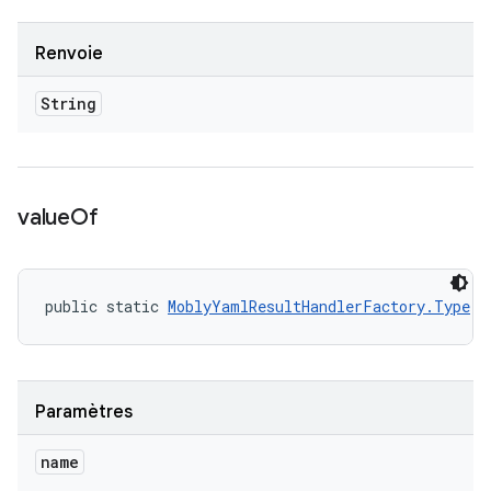
Renvoie
String
value
Of
public static 
MoblyYamlResultHandlerFactory.Type
 v
Paramètres
name