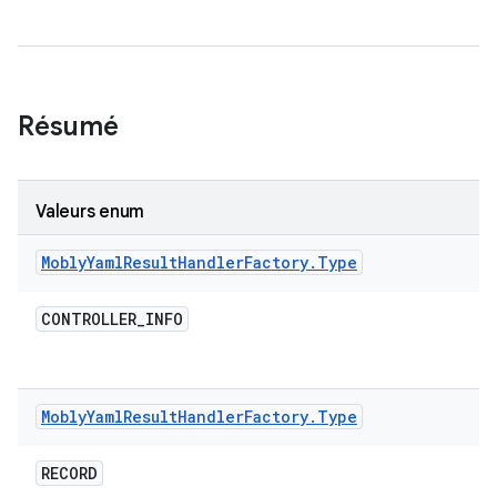
Résumé
Valeurs enum
Mobly
Yaml
Result
Handler
Factory
.
Type
CONTROLLER
_
INFO
Mobly
Yaml
Result
Handler
Factory
.
Type
RECORD