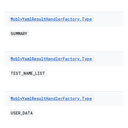
Mobly
Yaml
Result
Handler
Factory
.
Type
SUMMARY
Mobly
Yaml
Result
Handler
Factory
.
Type
TEST
_
NAME
_
LIST
Mobly
Yaml
Result
Handler
Factory
.
Type
USER
_
DATA