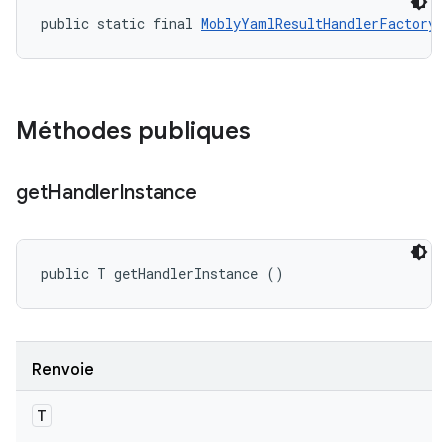
public static final 
MoblyYamlResultHandlerFactory.
Méthodes publiques
get
Handler
Instance
public T getHandlerInstance ()
Renvoie
T