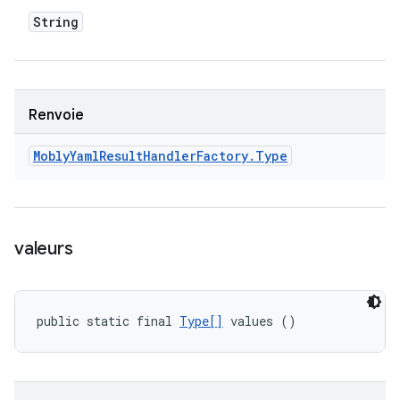
String
Renvoie
Mobly
Yaml
Result
Handler
Factory
.
Type
valeurs
public static final 
Type[]
 values ()