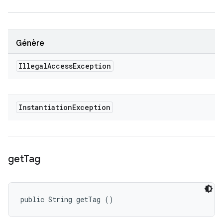
Génère
Illegal
Access
Exception
Instantiation
Exception
get
Tag
public String getTag ()