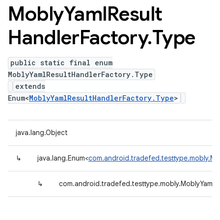
Mobly
Yaml
Result
Handler
Factory
.
Type
public static final enum
MoblyYamlResultHandlerFactory.Type
extends
Enum<
MoblyYamlResultHandlerFactory.Type
>
java.lang.Object
↳
java.lang.Enum<
com.android.tradefed.testtype.mobly.Mo
↳
com.android.tradefed.testtype.mobly.MoblyYamlR