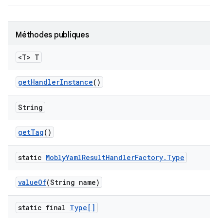
Méthodes publiques
<T> T
get
Handler
Instance
()
String
get
Tag
()
static
Mobly
Yaml
Result
Handler
Factory
.
Type
value
Of
(String name)
static final
Type[]