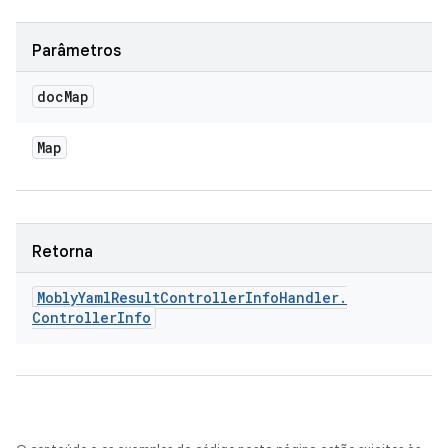
Parâmetros
doc
Map
Map
Retorna
Mobly
Yaml
Result
Controller
Info
Handler
.
Controller
Info