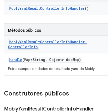
Mobly
Yaml
Result
Controller
Info
Handler
()
Métodos públicos
Mobly
Yaml
Result
Controller
Info
Handler
.
Controller
Info
handle
(Map<String
,
Object> doc
Map)
Extrai campos de dados do resultado yaml do Mobly.
Construtores públicos
Mobly
Yaml
Result
Controller
Info
Handler