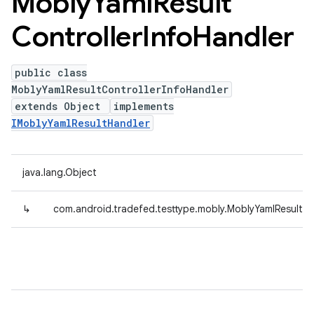
Mobly
Yaml
Result
Controller
Info
Handler
public class
MoblyYamlResultControllerInfoHandler
extends Object
implements
IMoblyYamlResultHandler
java.lang.Object
↳
com.android.tradefed.testtype.mobly.MoblyYamlResultCo