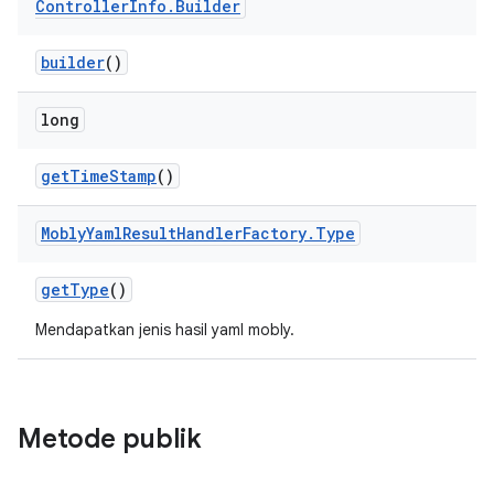
Controller
Info
.
Builder
builder
()
long
get
Time
Stamp
()
Mobly
Yaml
Result
Handler
Factory
.
Type
get
Type
()
Mendapatkan jenis hasil yaml mobly.
Metode publik