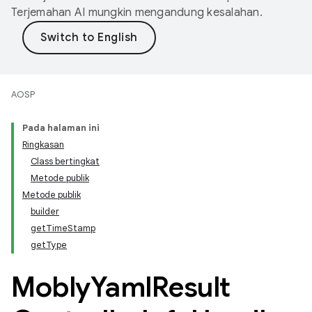
Terjemahan AI mungkin mengandung kesalahan.
AOSP
Pada halaman ini
Ringkasan
Class bertingkat
Metode publik
Metode publik
builder
getTimeStamp
getType
Mobly
Yaml
Result