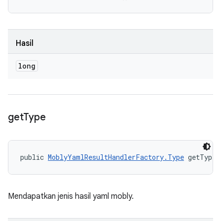
Hasil
long
get
Type
public 
MoblyYamlResultHandlerFactory.Type
 getType 
Mendapatkan jenis hasil yaml mobly.