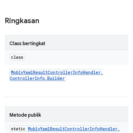
Ringkasan
Class bertingkat
class
Mobly
Yaml
Result
Controller
Info
Handler
.
Controller
Info
.
Builder
Metode publik
static
Mobly
Yaml
Result
Controller
Info
Handler
.