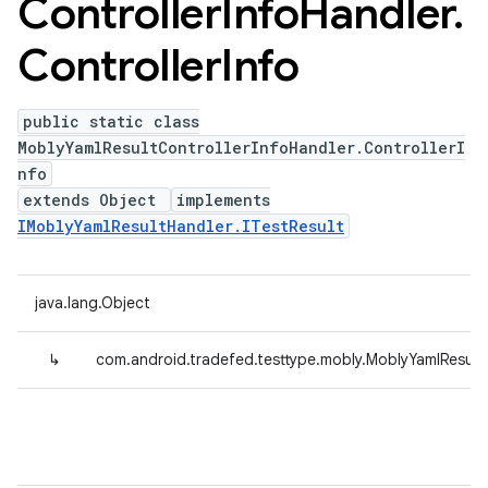
Controller
Info
Handler
.
Controller
Info
public static class
MoblyYamlResultControllerInfoHandler.ControllerI
nfo
extends Object
implements
IMoblyYamlResultHandler.ITestResult
java.lang.Object
↳
com.android.tradefed.testtype.mobly.MoblyYamlResultC