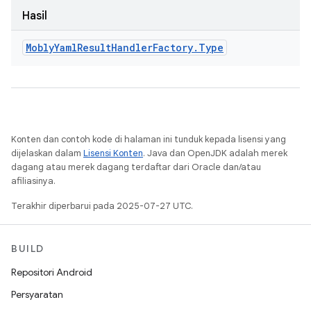
Hasil
Mobly
Yaml
Result
Handler
Factory
.
Type
Konten dan contoh kode di halaman ini tunduk kepada lisensi yang
dijelaskan dalam
Lisensi Konten
. Java dan OpenJDK adalah merek
dagang atau merek dagang terdaftar dari Oracle dan/atau
afiliasinya.
Terakhir diperbarui pada 2025-07-27 UTC.
BUILD
Repositori Android
Persyaratan