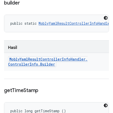
builder
public static 
MoblyYamlResultControllerInfoHandler
Hasil
Mobly
Yaml
Result
Controller
Info
Handler
.
Controller
Info
.
Builder
get
Time
Stamp
public long getTimeStamp ()