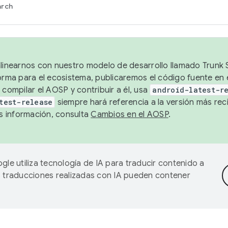
arch
alinearnos con nuestro modelo de desarrollo llamado Trunk S
forma para el ecosistema, publicaremos el código fuente en
 compilar el AOSP y contribuir a él, usa
android-latest-r
test-release
siempre hará referencia a la versión más reci
 información, consulta
Cambios en el AOSP
.
gle utiliza tecnología de IA para traducir contenido a
as traducciones realizadas con IA pueden contener