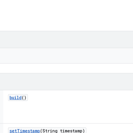
build
()
set
Timestamp
(String timestamp)