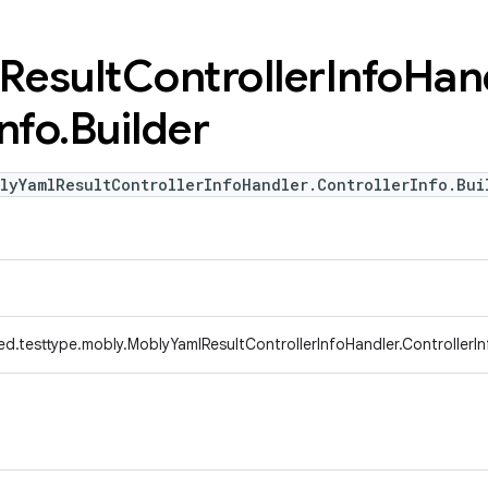
Result
Controller
Info
Han
Info
.
Builder
lyYamlResultControllerInfoHandler.ControllerInfo.Bui
d.testtype.mobly.MoblyYamlResultControllerInfoHandler.ControllerIn