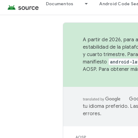
Documentos
Android Code Se
A partir de 2026, para 
estabilidad de la plata
y cuarto trimestre. Para
manifiesto
android-la
AOSP. Para obtener más
Goo
tu idioma preferido. L
errores.
AOSP