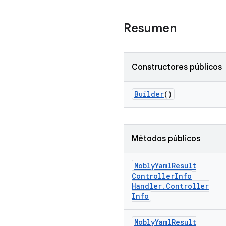
Resumen
Constructores públicos
Builder
()
Métodos públicos
Mobly
Yaml
Result
Controller
Info
Handler
.
Controller
Info
Mobly
Yaml
Result