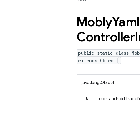
Mobly
Yaml
Controller
public static class Mob
extends Object
java.lang.Object
↳
com.android.tradefe