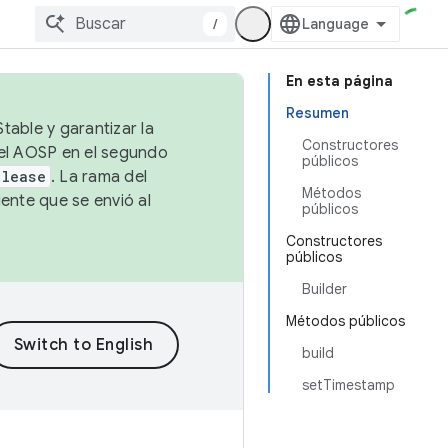
/
En esta página
Resumen
table y garantizar la
Constructores
 el AOSP en el segundo
públicos
elease
. La rama del
Métodos
ente que se envió al
públicos
Constructores
públicos
Builder
Métodos públicos
build
setTimestamp