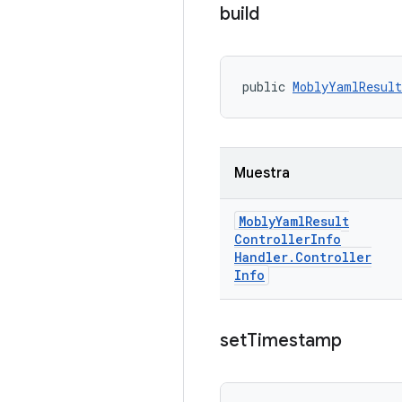
build
public 
MoblyYamlResult
Muestra
Mobly
Yaml
Result
Controller
Info
Handler
.
Controller
Info
set
Timestamp