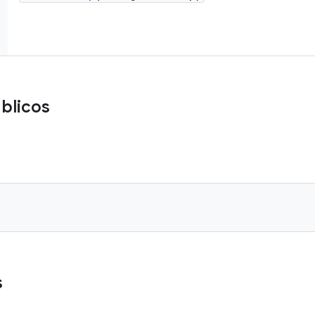
blicos
s