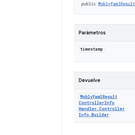
public 
MoblyYamlResult
Parámetros
timestamp
Devuelve
Mobly
Yaml
Result
Controller
Info
Handler
.
Controller
Info
.
Builder