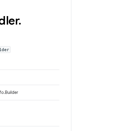
dler
.
lder
fo.Builder