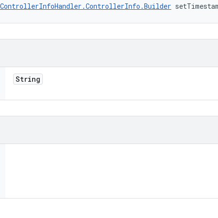
ControllerInfoHandler.ControllerInfo.Builder
 setTimesta
String