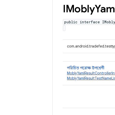
IMobly
Yam
public interface IMobl
com.android.tradefed.testt
পরিচিত পরোক্ষ উপশ্রেণী
MoblyYamlResultControllerI
MoblyYamlResultTestNameLi