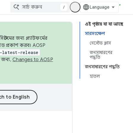
/
এই পৃষ্ঠায় যা যা আছে
সারসংক্ষেপ
েমের জন্য প্ল্যাটফর্মের
নেস্টেড ক্লাস
 কোড প্রকাশ করব। AOSP
-latest-release
জনসাধারণের
পদ্ধতি
 জন্য,
Changes to AOSP
জনসাধারণের পদ্ধতি
হাতল