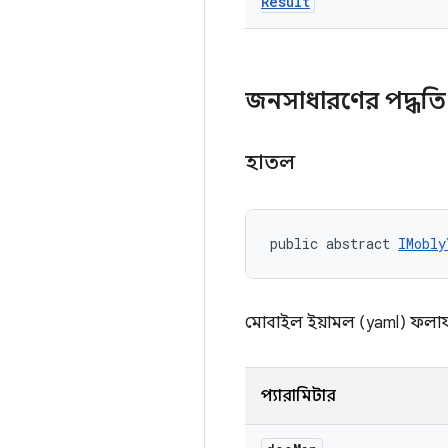
Result
জনসাধারণের পদ্ধত
হাতল
public abstract 
IMobly
মোবাইল ইয়ামল (yaml) ফলাফ
প্যারামিটার