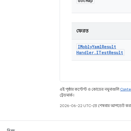
doc
Map
ফেরত
IMobly
Yaml
Result
Handler
.
ITest
Result
এই পৃষ্ঠার কন্টেন্ট ও কোডের নমুনাগুলি
Conte
ট্রেডমার্ক।
2026-06-22 UTC-তে শেষবার আপডেট করা
বিল্ড