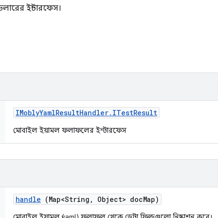
ডলারের ইন্টারফেস।
IMobly
Yaml
Result
Handler
.
ITest
Result
মোবাইল ইয়ামল ফলাফলের ইন্টারফেস
handle
(Map<String
,
Object> doc
Map)
মোবাইল ইয়ামল (yaml) ফলাফল থেকে ডেটা ফিল্ডগুলো নিষ্কাশন করে।