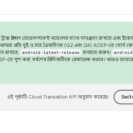
াঙ্ক স্টেবল ডেভেলপমেন্ট মডেলের সাথে সামঞ্জস্য রাখতে এবং ইকোসিস্ট
ে, আমরা প্রতি দুই ও চার ত্রৈমাসিকে (Q2 এবং Q4) AOSP-তে সোর্স
ান রাখতে,
android-latest-release
ব্যবহার করুন।
android
বদা AOSP-তে পুশ করা সর্বশেষ রিলিজটিকে রেফারেন্স করবে। আরও তথ্যের
এই পৃষ্ঠাটি
Cloud Translation API
অনুবাদ করেছে।