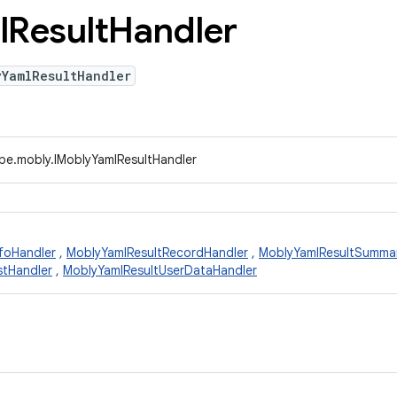
l
Result
Handler
yYamlResultHandler
ype.mobly.IMoblyYamlResultHandler
nfoHandler
,
MoblyYamlResultRecordHandler
,
MoblyYamlResultSumma
stHandler
,
MoblyYamlResultUserDataHandler