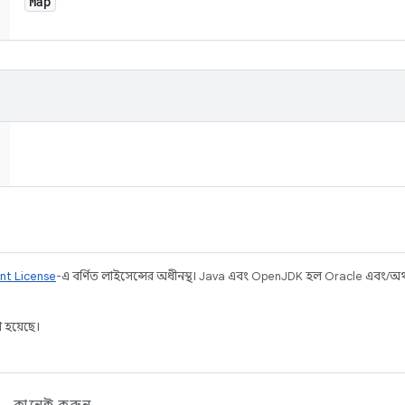
Map
nt License
-এ বর্ণিত লাইসেন্সের অধীনস্থ। Java এবং OpenJDK হল Oracle এবং/অথবা 
 হয়েছে।
কানেক্ট করুন