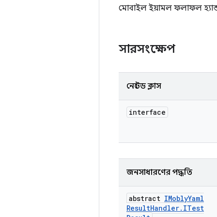
মোবাইল ইয়ামল ফলাফল হ্যান্
সারসংক্ষেপ
নেস্টেড ক্লাস
interface
জনসাধারণের পদ্ধতি
abstract
IMobly
Yaml
Result
Handler
.
ITest