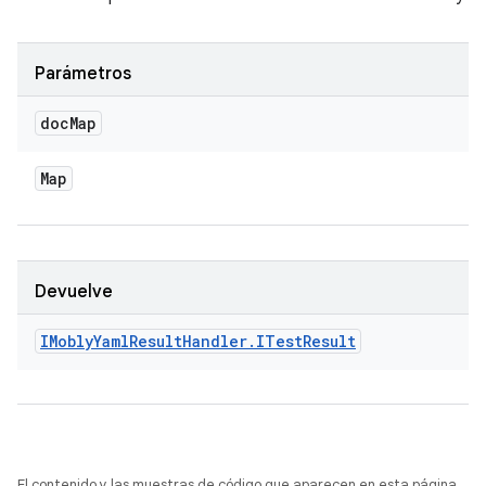
Parámetros
doc
Map
Map
Devuelve
IMobly
Yaml
Result
Handler
.
ITest
Result
El contenido y las muestras de código que aparecen en esta página