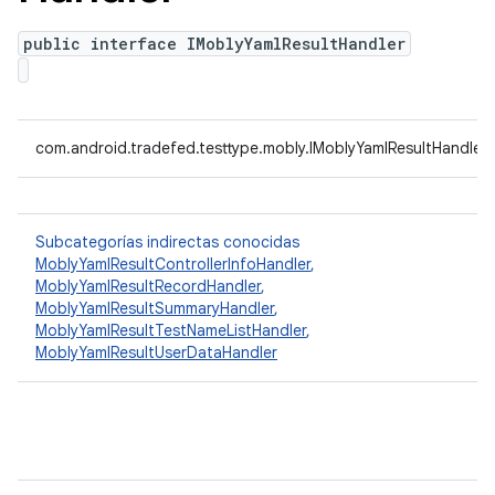
public interface IMoblyYamlResultHandler
com.android.tradefed.testtype.mobly.IMoblyYamlResultHandler
Subcategorías indirectas conocidas
MoblyYamlResultControllerInfoHandler
,
MoblyYamlResultRecordHandler
,
MoblyYamlResultSummaryHandler
,
MoblyYamlResultTestNameListHandler
,
MoblyYamlResultUserDataHandler