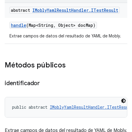
abstract
IMobly
Yaml
Result
Handler
.
ITest
Result
handle
(Map<String
,
Object> doc
Map)
Extrae campos de datos del resultado de YAML de Mobly.
Métodos públicos
identificador
public abstract 
IMoblyYamlResultHandler.ITestResul
Extrae campos de datos del resultado de YAML de Mobly.