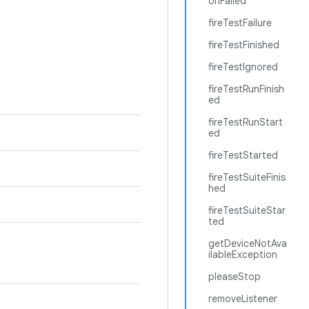
onFailed
fireTestFailure
fireTestFinished
fireTestIgnored
fireTestRunFinish
ed
fireTestRunStart
ed
fireTestStarted
fireTestSuiteFinis
hed
fireTestSuiteStar
ted
getDeviceNotAva
ilableException
pleaseStop
removeListener