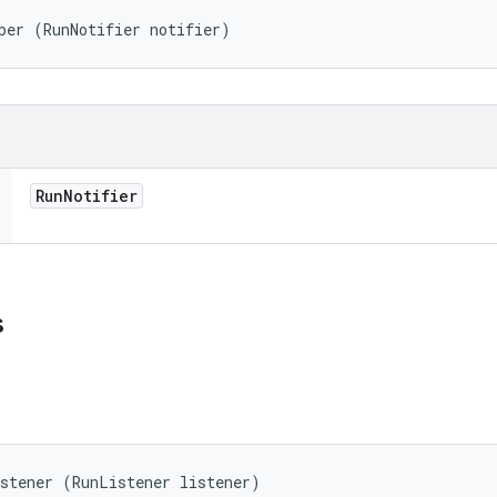
per (RunNotifier notifier)
Run
Notifier
s
istener (RunListener listener)