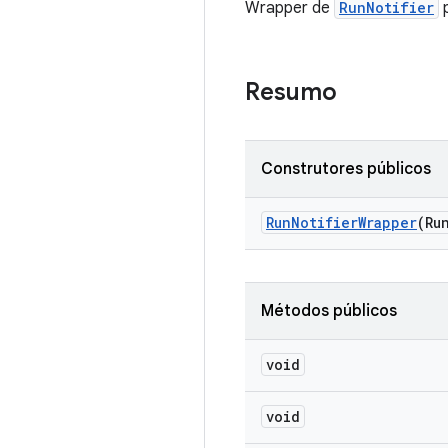
Wrapper de
RunNotifier
p
Resumo
Construtores públicos
Run
Notifier
Wrapper
(Ru
Métodos públicos
void
void