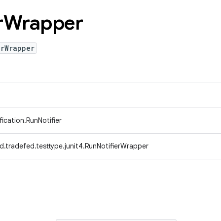
r
Wrapper
erWrapper
ification.RunNotifier
d.tradefed.testtype.junit4.RunNotifierWrapper