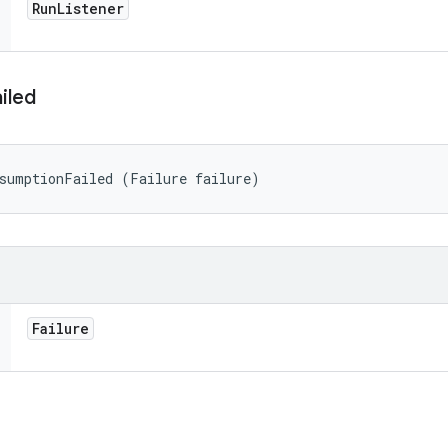
Run
Listener
iled
ssumptionFailed (Failure failure)
Failure