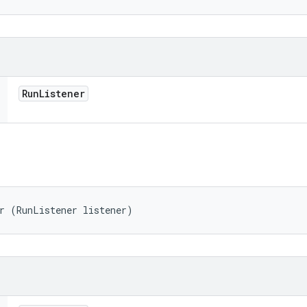
Run
Listener
r (RunListener listener)