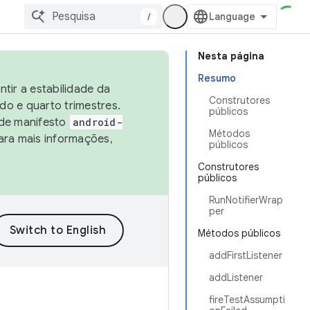
/
Nesta página
Resumo
tir a estabilidade da
Construtores
o e quarto trimestres.
públicos
 de manifesto
android-
Métodos
ara mais informações,
públicos
Construtores
públicos
RunNotifierWrap
per
Métodos públicos
addFirstListener
addListener
fireTestAssumpti