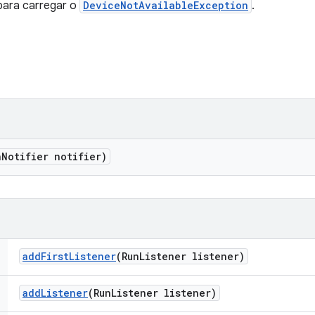
ara carregar o
DeviceNotAvailableException
.
n
Notifier notifier)
add
First
Listener
(Run
Listener listener)
add
Listener
(Run
Listener listener)