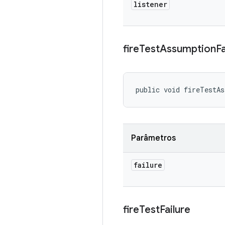
listener
fire
Test
Assumption
Fa
public void fireTestA
Parâmetros
failure
fire
Test
Failure