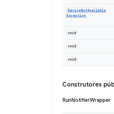
Device
Not
Available
Exception
void
void
void
Construtores púb
Run
Notifier
Wrapper