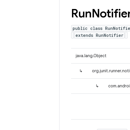
Run
Notifie
public class RunNotifi
extends RunNotifier
java.lang.Object
↳
org.junit.runner.not
↳
com.androi