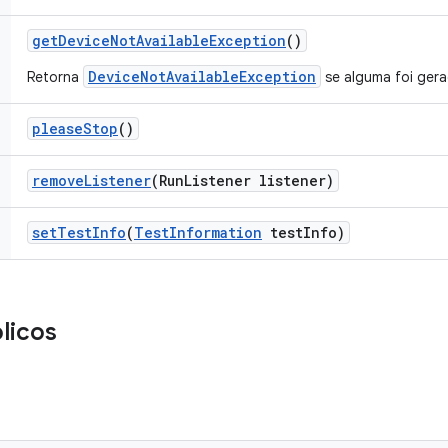
get
Device
Not
Available
Exception
()
DeviceNotAvailableException
Retorna
se alguma foi gera
please
Stop
()
remove
Listener
(Run
Listener listener)
set
Test
Info
(
Test
Information
test
Info)
licos