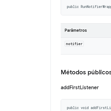
public RunNotifierWrap
Parâmetros
notifier
Métodos público
add
First
Listener
public void addFirstL