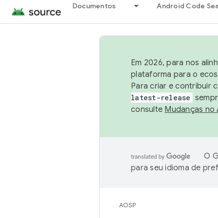
Documentos
Android Code Se
Em 2026, para nos alin
plataforma para o ecos
Para criar e contribuir
latest-release
sempre
consulte
Mudanças no
O G
para seu idioma de pre
AOSP