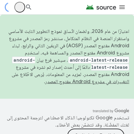
اعتبارًا من عام 2026، ولضمان اتّساق نموذج التطوير الثابت الأساسي
واستقرار المنصة في النظام المتكامل، سننشر رمز المصدر في مشروع
Android مفتوح المصدر (AOSP) في الربعَين الثاني والرابع. لبناء
مشروع Android مفتوح المصدر والمساهمة فيه، استخدِم
android-latest-release
. سيشير فرع بيان
android-
latest-release
دائمًا إلى أحدث إصدار تم نشره في مشروع
Android مفتوح المصدر. لمزيد من المعلومات، يُرجى الاطّلاع على
التغييرات في مشروع Android مفتوح المصدر
.
تستخدم Google تكنولوجيا الذكاء الاصطناعي لترجمة المحتوى إلى
لغتك المفضّلة، وقد تتضمّن بعض الأخطاء.