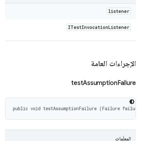
listener
ITest
Invocation
Listener
الإجراءات العامة
test
Assumption
Failure
public void testAssumptionFailure (Failure failure
المعلَمات