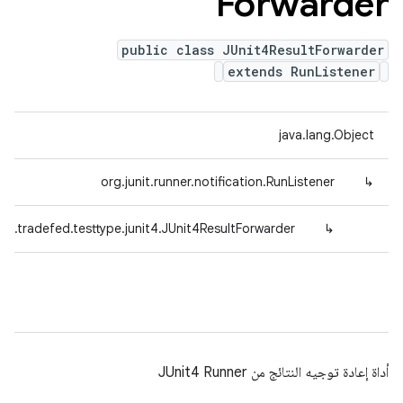
Forwarder
public class JUnit4ResultForwarder
extends RunListener
java.lang.Object
org.junit.runner.notification.RunListener
↳
id.tradefed.testtype.junit4.JUnit4ResultForwarder
↳
أداة إعادة توجيه النتائج من JUnit4 Runner