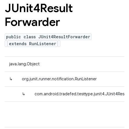
JUnit4Result
Forwarder
public class JUnit4ResultForwarder
extends RunListener
java.lang.Object
↳
org.junit.runner.notification.RunListener
↳
com.android.tradefed.testtype.junit4.JUnit4Resul