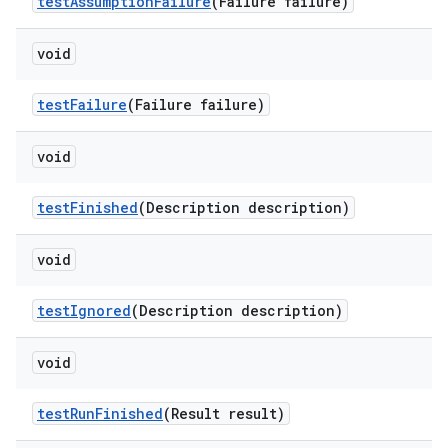
test
Assumption
Failure
(Failure failure)
void
test
Failure
(Failure failure)
void
test
Finished
(Description description)
void
test
Ignored
(Description description)
void
test
Run
Finished
(Result result)