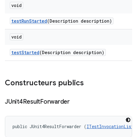
void
test
Run
Started
(Description description)
void
test
Started
(Description description)
Constructeurs publics
JUnit4Result
Forwarder
public JUnit4ResultForwarder (
ITestInvocationListe