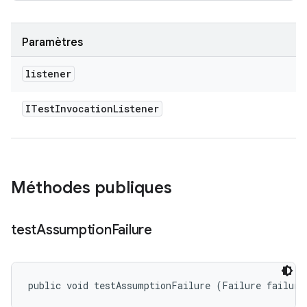
Paramètres
listener
ITest
Invocation
Listener
Méthodes publiques
test
Assumption
Failure
public void testAssumptionFailure (Failure failure