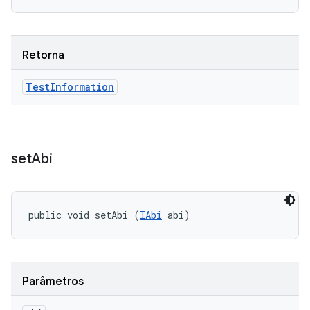
Retorna
Test
Information
set
Abi
public void setAbi (
IAbi
 abi)
Parâmetros