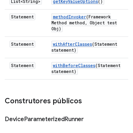
List<String>
get
Key
Value
Options
()
Statement
method
Invoker
(Framework
Method method
,
Object test
Obj)
Statement
with
After
Classes
(Statement
statement)
Statement
with
Before
Classes
(Statement
statement)
Construtores públicos
Device
Parameterized
Runner