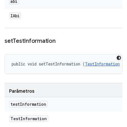
abi
IAbi
set
Test
Information
public void setTestInformation (
TestInformation
 te
Parâmetros
test
Information
Test
Information