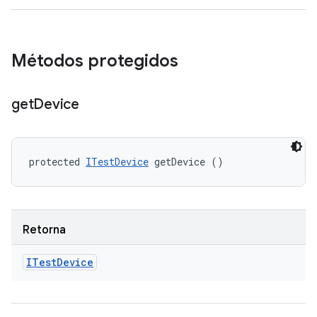
Métodos protegidos
get
Device
protected 
ITestDevice
 getDevice ()
Retorna
ITest
Device