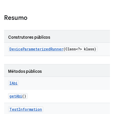
Resumo
Construtores públicos
Device
Parameterized
Runner
(Class<?> klass)
Métodos públicos
IAbi
get
Abi
()
Test
Information