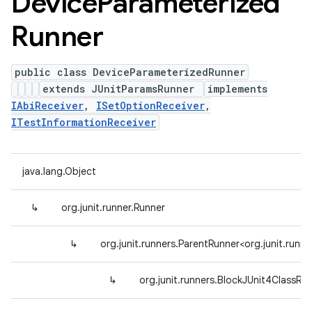
Device
Parameterized
Runner
public class DeviceParameterizedRunner
extends JUnitParamsRunner
implements
IAbiReceiver
,
ISetOptionReceiver
,
ITestInformationReceiver
java.lang.Object
↳
org.junit.runner.Runner
↳
org.junit.runners.ParentRunner<org.junit.ru
↳
org.junit.runners.BlockJUnit4ClassRu