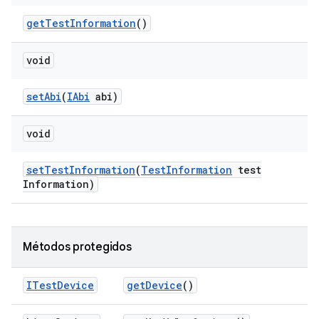
get
Test
Information
()
void
set
Abi
(
IAbi
abi)
void
set
Test
Information
(
Test
Information
test
Information)
Métodos protegidos
ITest
Device
get
Device
()