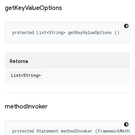
get
Key
Value
Options
protected List<String> getKeyValueOptions ()
Retorna
List<String>
method
Invoker
protected Statement methodInvoker (FrameworkMethod 