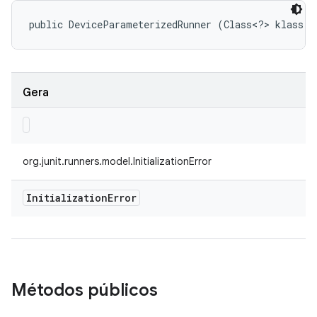
public DeviceParameterizedRunner (Class<?> klass)
Gera
org.junit.runners.model.InitializationError
Initialization
Error
Métodos públicos