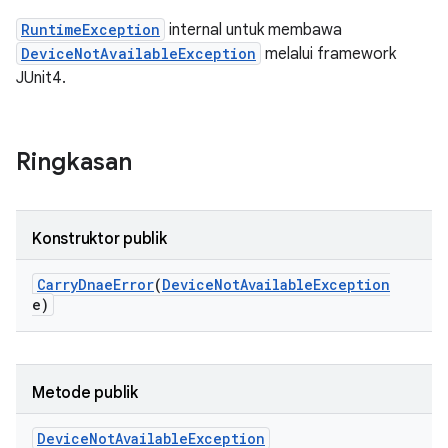
RuntimeException
internal untuk membawa
DeviceNotAvailableException
melalui framework
JUnit4.
Ringkasan
Konstruktor publik
Carry
Dnae
Error
(
Device
Not
Available
Exception
e)
Metode publik
Device
Not
Available
Exception