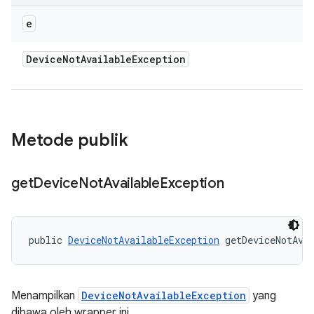
e
Device
Not
Available
Exception
Metode publik
get
Device
Not
Available
Exception
public 
DeviceNotAvailableException
 getDeviceNotAva
Menampilkan
DeviceNotAvailableException
yang
dibawa oleh wrapper ini.