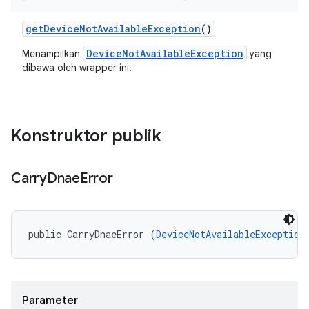
get
Device
Not
Available
Exception
()
DeviceNotAvailableException
Menampilkan
yang
dibawa oleh wrapper ini.
Konstruktor publik
Carry
Dnae
Error
public CarryDnaeError (
DeviceNotAvailableException
Parameter