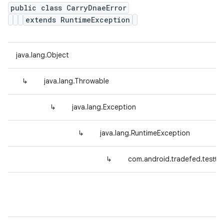
public class CarryDnaeError
extends RuntimeException
java.lang.Object
↳
java.lang.Throwable
↳
java.lang.Exception
↳
java.lang.RuntimeException
↳
com.android.tradefed.testtyp