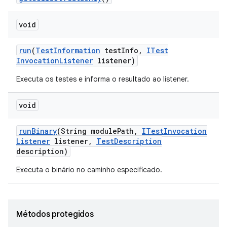
void
run
(
Test
Information
test
Info
,
ITest
Invocation
Listener
listener)
Executa os testes e informa o resultado ao listener.
void
run
Binary
(String module
Path
,
ITest
Invocation
Listener
listener
,
Test
Description
description)
Executa o binário no caminho especificado.
Métodos protegidos