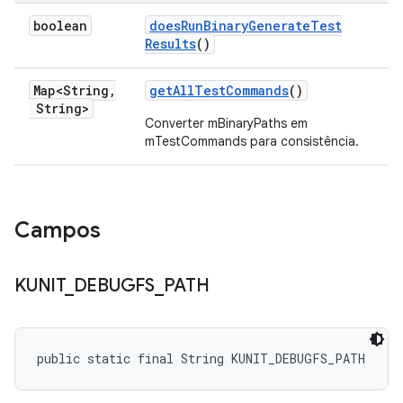
boolean
does
Run
Binary
Generate
Test
Results
()
Map<String
,
get
All
Test
Commands
()
String>
Converter mBinaryPaths em
mTestCommands para consistência.
Campos
KUNIT
_
DEBUGFS
_
PATH
public static final String KUNIT_DEBUGFS_PATH