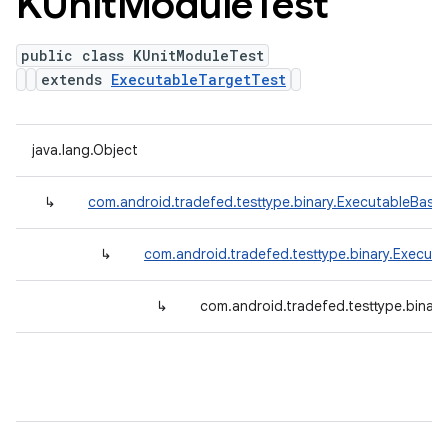
KUnit
Module
Test
public class KUnitModuleTest
extends
ExecutableTargetTest
java.lang.Object
↳
com.android.tradefed.testtype.binary.ExecutableBase
↳
com.android.tradefed.testtype.binary.Execut
↳
com.android.tradefed.testtype.binar