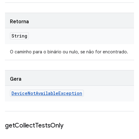
Retorna
String
O caminho para o binário ou nulo, se não for encontrado.
Gera
Device
Not
Available
Exception
get
Collect
Tests
Only