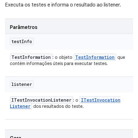
Executa os testes e informa o resultado ao listener.
Parâmetros
test
Info
Test
Information
Test
Information
: o objeto
que
contém informações úteis para executar testes.
listener
ITest
Invocation
Listener
ITest
Invocation
: o
Listener
dos resultados do teste.