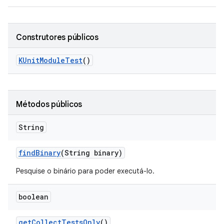
Construtores públicos
KUnit
Module
Test
()
Métodos públicos
String
find
Binary
(String binary)
Pesquise o binário para poder executá-lo.
boolean
get
Collect
Tests
Only
()