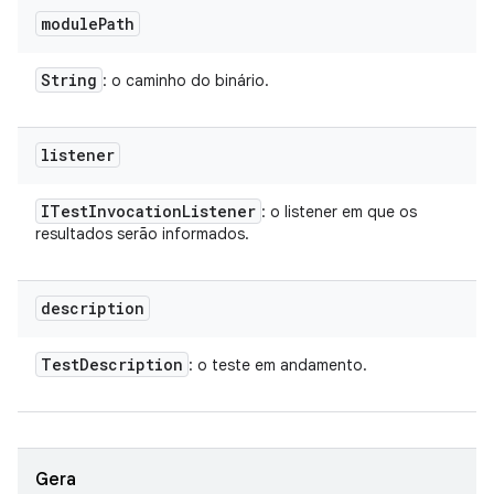
module
Path
String
: o caminho do binário.
listener
ITest
Invocation
Listener
: o listener em que os
resultados serão informados.
description
Test
Description
: o teste em andamento.
Gera