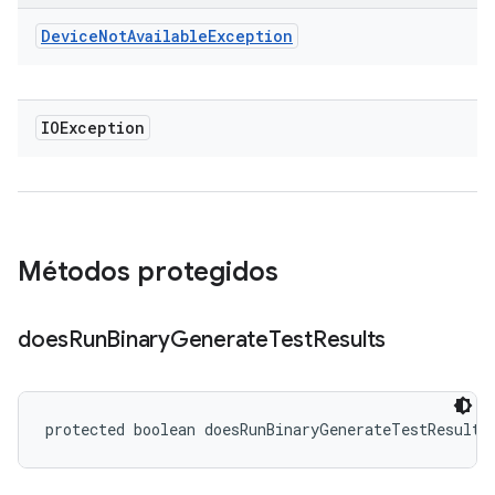
Device
Not
Available
Exception
IOException
Métodos protegidos
does
Run
Binary
Generate
Test
Results
protected boolean doesRunBinaryGenerateTestResults