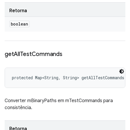
Retorna
boolean
get
All
Test
Commands
protected Map<String, String> getAllTestCommands (
Converter mBinaryPaths em mTestCommands para
consistência.
Retorna