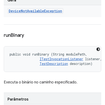
Gera
Device
Not
Available
Exception
run
Binary
public void runBinary (String modulePath, 

ITestInvocationListener
 listener, 

TestDescription
 description)
Executa o binário no caminho especificado.
Parâmetros