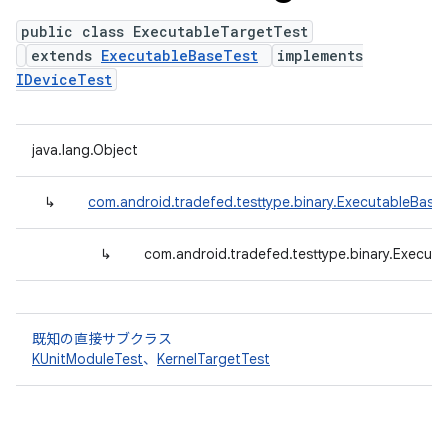
public class ExecutableTargetTest
extends
ExecutableBaseTest
implements
IDeviceTest
java.lang.Object
↳
com.android.tradefed.testtype.binary.ExecutableBase
↳
com.android.tradefed.testtype.binary.Execut
既知の直接サブクラス
KUnitModuleTest
、
KernelTargetTest