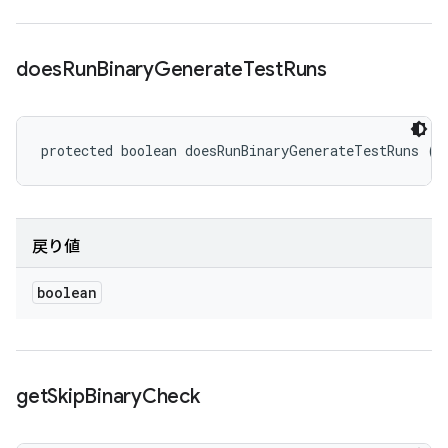
does
Run
Binary
Generate
Test
Runs
protected boolean doesRunBinaryGenerateTestRuns ()
戻り値
boolean
get
Skip
Binary
Check