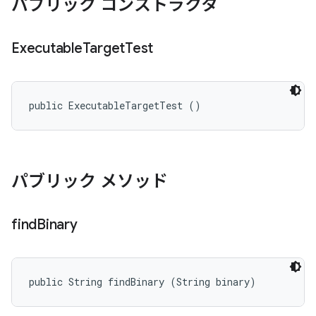
パブリック コンストラクタ
Executable
Target
Test
public ExecutableTargetTest ()
パブリック メソッド
find
Binary
public String findBinary (String binary)