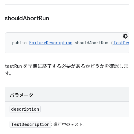
should
Abort
Run
public 
FailureDescription
 shouldAbortRun (
TestDesc
testRun を早期に終了する必要があるかどうかを確認しま
す。
パラメータ
description
Test
Description
: 進行中のテスト。