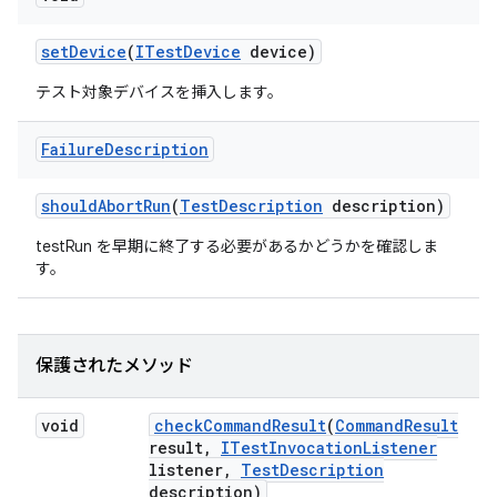
set
Device
(
ITest
Device
device)
テスト対象デバイスを挿入します。
Failure
Description
should
Abort
Run
(
Test
Description
description)
testRun を早期に終了する必要があるかどうかを確認しま
す。
保護されたメソッド
void
check
Command
Result
(
Command
Result
result
,
ITest
Invocation
Listener
listener
,
Test
Description
description)