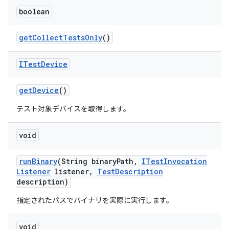
boolean
get
Collect
Tests
Only
()
ITest
Device
get
Device
()
テスト対象デバイスを取得します。
void
run
Binary
(String binary
Path
,
ITest
Invocation
Listener
listener
,
Test
Description
description)
指定されたパスでバイナリを実際に実行します。
void