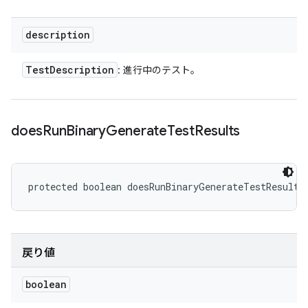
description
Test
Description
: 進行中のテスト。
does
Run
Binary
Generate
Test
Results
protected boolean doesRunBinaryGenerateTestResults
戻り値
boolean