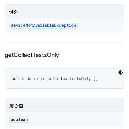
例外
Device
Not
Available
Exception
get
Collect
Tests
Only
public boolean getCollectTestsOnly ()
戻り値
boolean