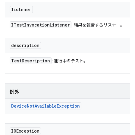
listener
ITest
Invocation
Listener
: 結果を報告するリスナー。
description
Test
Description
: 進行中のテスト。
例外
Device
Not
Available
Exception
IOException