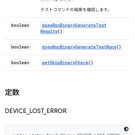
テストコマンドの結果を確認します。
boolean
does
Run
Binary
Generate
Test
Results
()
boolean
does
Run
Binary
Generate
Test
Runs
()
boolean
get
Skip
Binary
Check
()
定数
DEVICE
_
LOST
_
ERROR