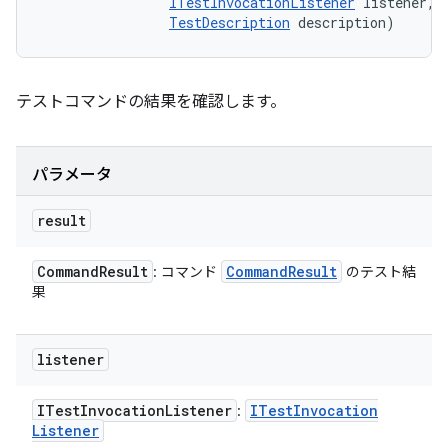
ITestInvocationListener
 listener, 

TestDescription
 description)
テストコマンドの結果を確認します。
パラメータ
result
Command
Result
Command
Result
: コマンド
のテスト結
果
listener
ITest
Invocation
Listener
ITest
Invocation
:
Listener