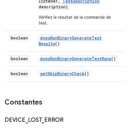
listener
,
Test
Description
description)
Vérifiez le résultat de la commande de
test.
boolean
does
Run
Binary
Generate
Test
Results
()
boolean
does
Run
Binary
Generate
Test
Runs
()
boolean
get
Skip
Binary
Check
()
Constantes
DEVICE
_
LOST
_
ERROR