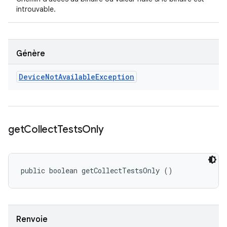
introuvable.
Génère
Device
Not
Available
Exception
get
Collect
Tests
Only
public boolean getCollectTestsOnly ()
Renvoie