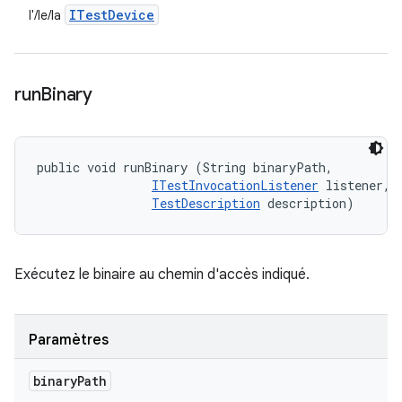
ITest
Device
l'/le/la
run
Binary
public void runBinary (String binaryPath, 

ITestInvocationListener
 listener, 

TestDescription
 description)
Exécutez le binaire au chemin d'accès indiqué.
Paramètres
binary
Path