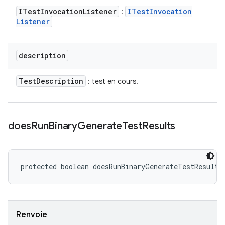
ITest
Invocation
Listener
ITest
Invocation
:
Listener
description
Test
Description
: test en cours.
does
Run
Binary
Generate
Test
Results
protected boolean doesRunBinaryGenerateTestResults
Renvoie