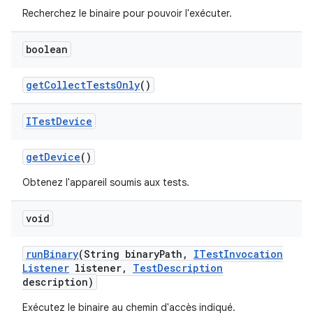
Recherchez le binaire pour pouvoir l'exécuter.
boolean
get
Collect
Tests
Only
()
ITest
Device
get
Device
()
Obtenez l'appareil soumis aux tests.
void
run
Binary
(String binary
Path
,
ITest
Invocation
Listener
listener
,
Test
Description
description)
Exécutez le binaire au chemin d'accès indiqué.