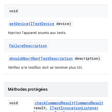
void
set
Device
(
ITest
Device
device)
Injectez l'appareil soumis aux tests.
Failure
Description
should
Abort
Run
(
Test
Description
description)
Vérifiez si le testRun doit se terminer plus tôt.
Méthodes protégées
void
check
Command
Result
(
Command
Result
result
,
ITest
Invocation
Listener