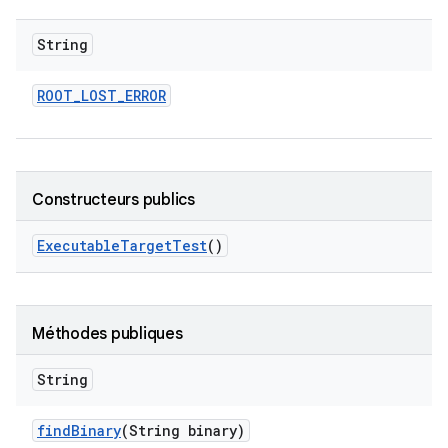
String
ROOT
_
LOST
_
ERROR
Constructeurs publics
Executable
Target
Test
()
Méthodes publiques
String
find
Binary
(String binary)