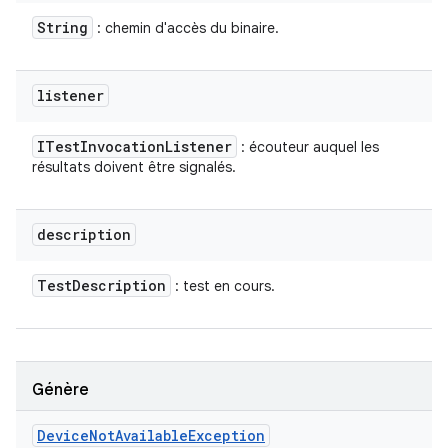
String
: chemin d'accès du binaire.
listener
ITest
Invocation
Listener
: écouteur auquel les
résultats doivent être signalés.
description
Test
Description
: test en cours.
Génère
Device
Not
Available
Exception