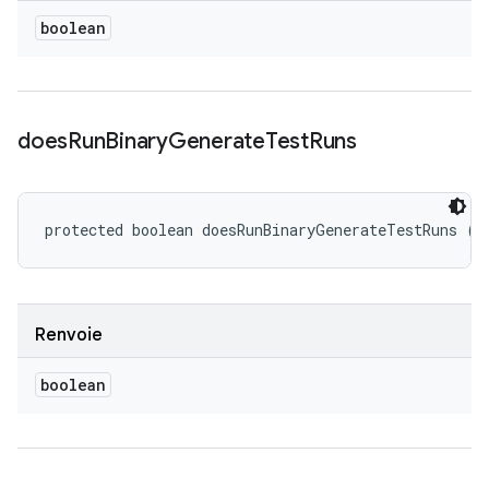
boolean
does
Run
Binary
Generate
Test
Runs
protected boolean doesRunBinaryGenerateTestRuns ()
Renvoie
boolean