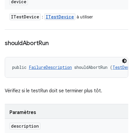
device
ITest
Device
ITest
Device
:
à utiliser
should
Abort
Run
public 
FailureDescription
 shouldAbortRun (
TestDesc
Vérifiez si le testRun doit se terminer plus tôt.
Paramètres
description