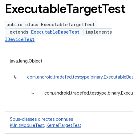
Executable
Target
Test
public class ExecutableTargetTest
extends
ExecutableBaseTest
implements
IDeviceTest
java.lang.Object
↳
com.android.tradefed.testtype.binary.ExecutableBase
↳
com.android.tradefed.testtype.binary.Execut
Sous-classes directes connues
KUnitModuleTest
,
KernelTargetTest