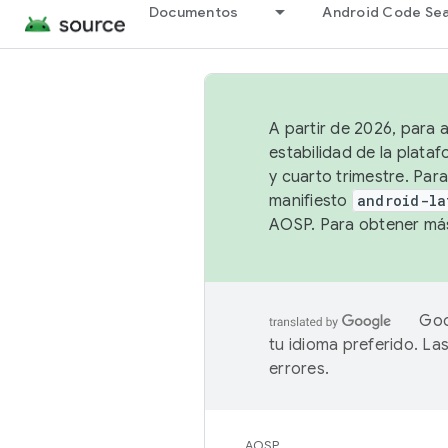
Documentos
Android Code Se
A partir de 2026, para 
estabilidad de la plata
y cuarto trimestre. Para
manifiesto
android-la
AOSP. Para obtener más
Goo
tu idioma preferido. L
errores.
AOSP