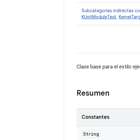
Subcategorías indirectas c
KUnitModuleTest
,
KernelTar
Clase base para el estilo ej
Resumen
Constantes
String