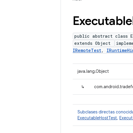
Executable
public abstract class 
extends Object
implem
IRemoteTest
,
IRuntimeHi
java.lang.Object
↳
com.android.tradef
Subclases directas conocid
ExecutableHostTest
,
Execut