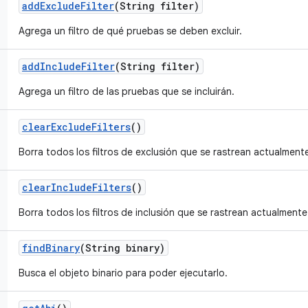
add
Exclude
Filter
(String filter)
Agrega un filtro de qué pruebas se deben excluir.
add
Include
Filter
(String filter)
Agrega un filtro de las pruebas que se incluirán.
clear
Exclude
Filters
()
Borra todos los filtros de exclusión que se rastrean actualment
clear
Include
Filters
()
Borra todos los filtros de inclusión que se rastrean actualmente
find
Binary
(String binary)
Busca el objeto binario para poder ejecutarlo.