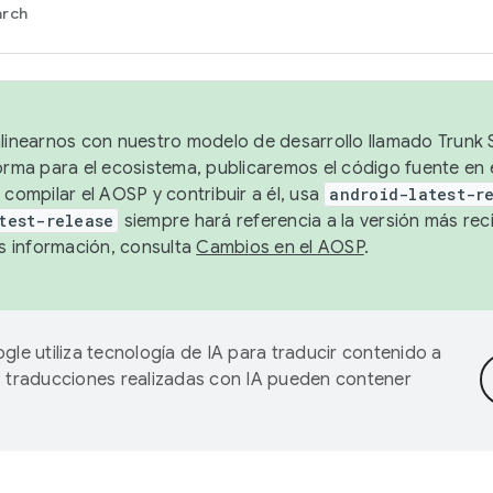
arch
alinearnos con nuestro modelo de desarrollo llamado Trunk S
forma para el ecosistema, publicaremos el código fuente en
 compilar el AOSP y contribuir a él, usa
android-latest-r
test-release
siempre hará referencia a la versión más reci
 información, consulta
Cambios en el AOSP
.
gle utiliza tecnología de IA para traducir contenido a
as traducciones realizadas con IA pueden contener