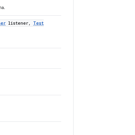
ha.
ner
listener
,
Test