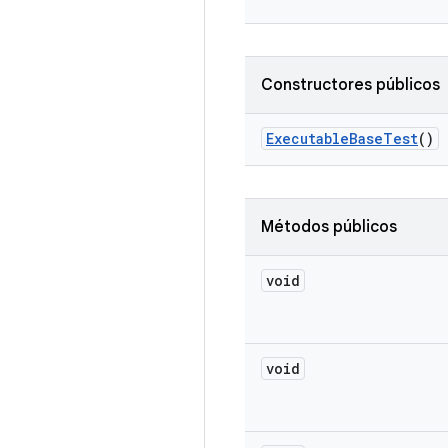
Constructores públicos
Executable
Base
Test
()
Métodos públicos
void
void