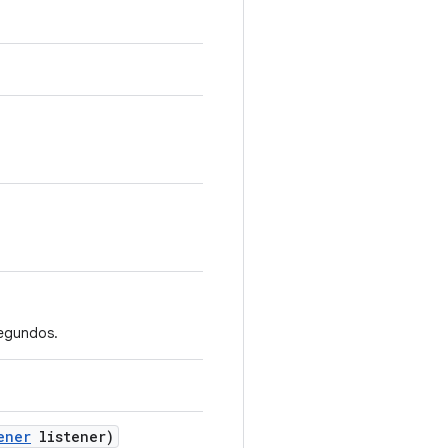
segundos.
ener
listener)