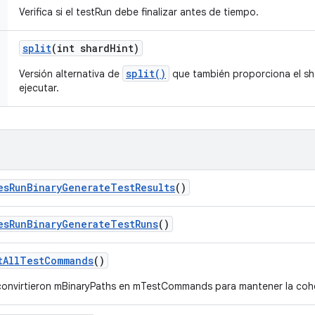
Verifica si el testRun debe finalizar antes de tiempo.
split
(int shard
Hint)
split()
Versión alternativa de
que también proporciona el sh
ejecutar.
es
Run
Binary
Generate
Test
Results
()
es
Run
Binary
Generate
Test
Runs
()
t
All
Test
Commands
()
convirtieron mBinaryPaths en mTestCommands para mantener la coh