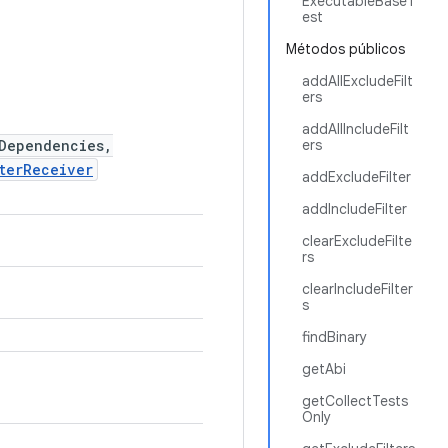
ExecutableBaseT
est
Métodos públicos
addAllExcludeFilt
ers
addAllIncludeFilt
Dependencies,
ers
terReceiver
addExcludeFilter
addIncludeFilter
clearExcludeFilte
rs
clearIncludeFilter
s
findBinary
getAbi
getCollectTests
Only