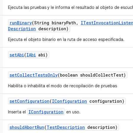
Ejecuta las pruebas y le informa el resultado al objeto de escuc
run
Binary
(String binary
Path
,
ITest
Invocation
Liste
Description
description)
Ejecuta el objeto binario en la ruta de acceso especificada.
set
Abi
(
IAbi
abi)
set
Collect
Tests
Only
(boolean should
Collect
Test)
Habilita o inhabilita el modo de recopilación de pruebas
set
Configuration
(
IConfiguration
configuration)
IConfiguration
Inserta el
en uso.
should
Abort
Run
(
Test
Description
description)