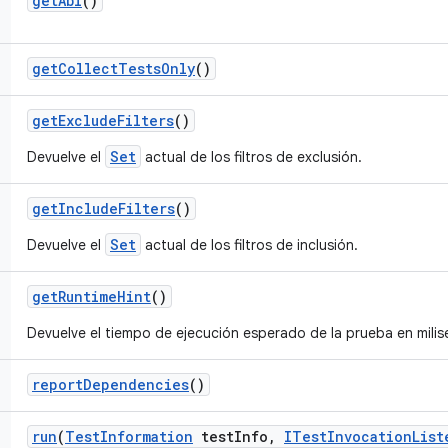
get
Abi
()
get
Collect
Tests
Only
()
get
Exclude
Filters
()
Set
Devuelve el
actual de los filtros de exclusión.
get
Include
Filters
()
Set
Devuelve el
actual de los filtros de inclusión.
get
Runtime
Hint
()
Devuelve el tiempo de ejecución esperado de la prueba en mili
report
Dependencies
()
run
(
Test
Information
test
Info
,
ITest
Invocation
List