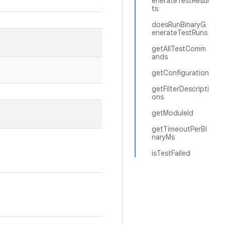
enerateTestResul
ts
doesRunBinaryG
enerateTestRuns
getAllTestComm
ands
getConfiguration
getFilterDescripti
ons
getModuleId
getTimeoutPerBi
naryMs
isTestFailed