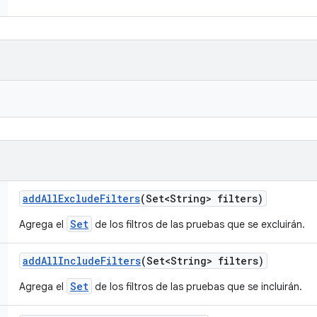
add
All
Exclude
Filters
(Set<String> filters)
Set
Agrega el
de los filtros de las pruebas que se excluirán.
add
All
Include
Filters
(Set<String> filters)
Set
Agrega el
de los filtros de las pruebas que se incluirán.