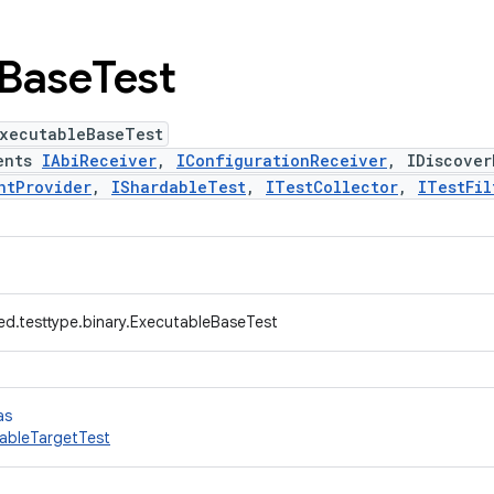
Base
Test
ExecutableBaseTest
ents
IAbiReceiver
,
IConfigurationReceiver
, IDiscover
ntProvider
,
IShardableTest
,
ITestCollector
,
ITestFil
ed.testtype.binary.ExecutableBaseTest
as
ableTargetTest