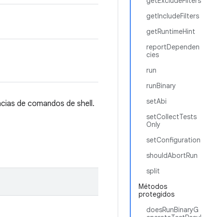
getExcludeFilters
getIncludeFilters
getRuntimeHint
reportDependen
cies
run
runBinary
setAbi
encias de comandos de shell.
setCollectTests
Only
setConfiguration
shouldAbortRun
split
Métodos
protegidos
doesRunBinaryG