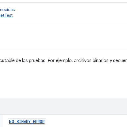
onocidas
getTest
ecutable de las pruebas. Por ejemplo, archivos binarios y secu
NO
_
BINARY
_
ERROR