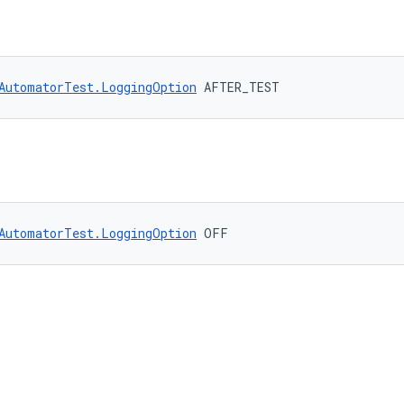
AutomatorTest.LoggingOption
 AFTER_TEST
AutomatorTest.LoggingOption
 OFF