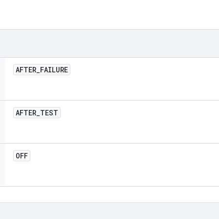
AFTER
_
FAILURE
AFTER
_
TEST
OFF