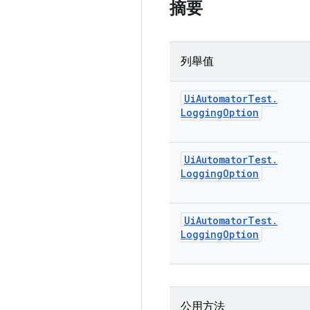
摘要
列舉值
Ui
Automator
Test
.
Logging
Option
Ui
Automator
Test
.
Logging
Option
Ui
Automator
Test
.
Logging
Option
公用方法