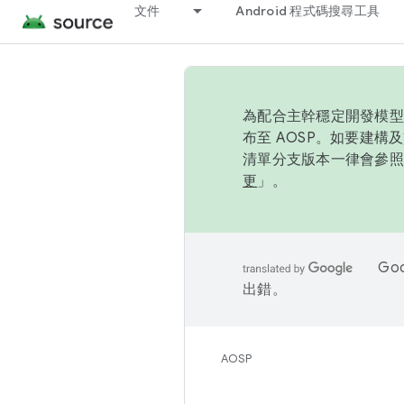
文件
Android 程式碼搜尋工具
為配合主幹穩定開發模型，
布至 AOSP。如要建構及
清單分支版本一律會參照推
更
」。
Go
出錯。
AOSP