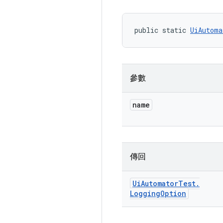
public static 
UiAutoma
參數
name
傳回
Ui
Automator
Test
.
Logging
Option