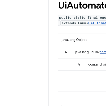
Ui
Automat
public static final en
extends Enum<
UiAutoma
java.lang.Object
↳
java.lang.Enum<
com
↳
com.androi