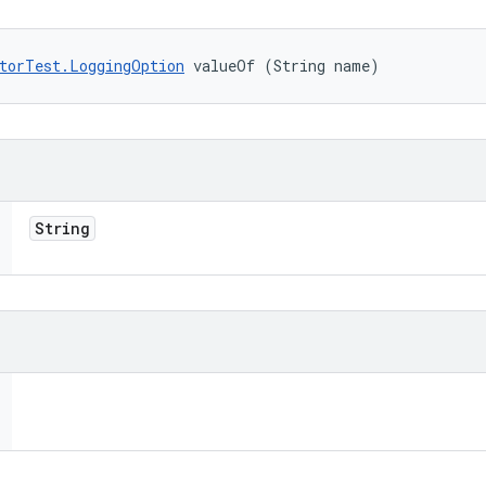
torTest.LoggingOption
 valueOf (String name)
String