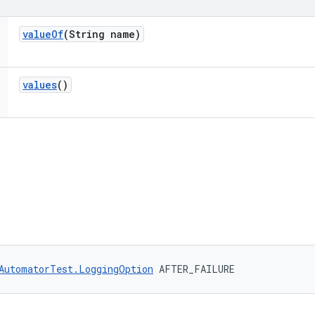
value
Of
(String name)
values
()
AutomatorTest.LoggingOption
 AFTER_FAILURE