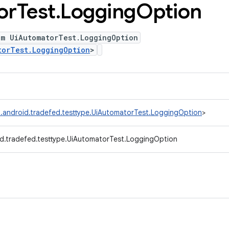
or
Test
.
Logging
Option
um UiAutomatorTest.LoggingOption
torTest.LoggingOption
>
.android.tradefed.testtype.UiAutomatorTest.LoggingOption
>
d.tradefed.testtype.UiAutomatorTest.LoggingOption