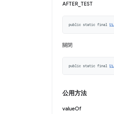
AFTER
_
TEST
public static final 
Ui
關閉
public static final 
Ui
公用方法
value
Of