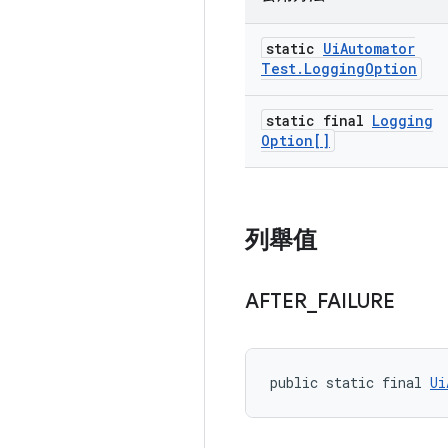
static
Ui
Automator
Test
.
Logging
Option
static final
Logging
Option[]
列舉值
AFTER
_
FAILURE
public static final 
Ui