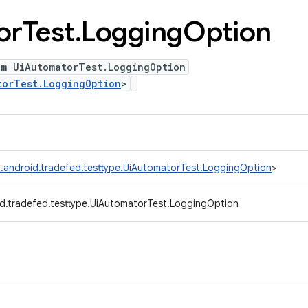
or
Test
.
Logging
Option
um UiAutomatorTest.LoggingOption
torTest.LoggingOption
>
.android.tradefed.testtype.UiAutomatorTest.LoggingOption
>
d.tradefed.testtype.UiAutomatorTest.LoggingOption