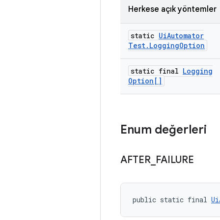
Herkese açık yöntemler
static
Ui
Automator
Test
.
Logging
Option
static final
Logging
Option[]
Enum değerleri
AFTER
_
FAILURE
public static final 
Ui