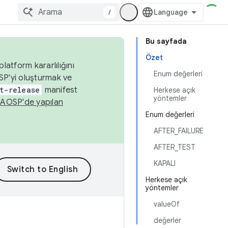
/
Bu sayfada
Özet
latform kararlılığını
Enum değerleri
SP'yi oluşturmak ve
t-release
manifest
Herkese açık
yöntemler
n
AOSP'de yapılan
Enum değerleri
AFTER_FAILURE
AFTER_TEST
KAPALI
Herkese açık
yöntemler
valueOf
değerler