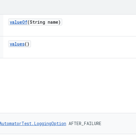
value
Of
(String name)
values
()
AutomatorTest.LoggingOption
 AFTER_FAILURE