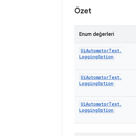
Özet
Enum değerleri
Ui
Automator
Test
.
Logging
Option
Ui
Automator
Test
.
Logging
Option
Ui
Automator
Test
.
Logging
Option