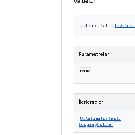
value
Of
public static 
UiAutoma
Parametreler
name
İlerlemeler
Ui
Automator
Test
.
Logging
Option