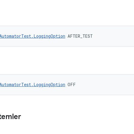
AutomatorTest.LoggingOption
 AFTER_TEST
AutomatorTest.LoggingOption
 OFF
temler