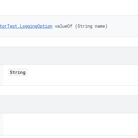
torTest.LoggingOption
 valueOf (String name)
String