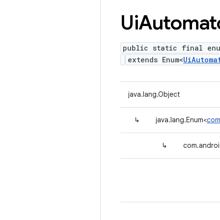
Ui
Automat
public static final en
extends Enum<
UiAutoma
java.lang.Object
↳
java.lang.Enum<
com
↳
com.androi