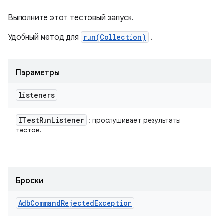
Выполните этот тестовый запуск.
Удобный метод для
run(Collection)
.
Параметры
listeners
ITest
Run
Listener
: прослушивает результаты
тестов.
Броски
Adb
Command
Rejected
Exception