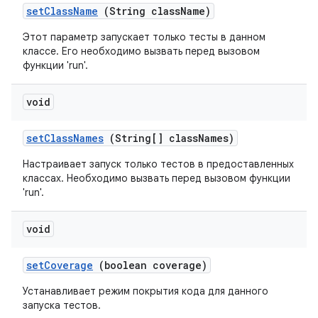
set
Class
Name
(String class
Name)
Этот параметр запускает только тесты в данном
классе. Его необходимо вызвать перед вызовом
функции 'run'.
void
set
Class
Names
(String[] class
Names)
Настраивает запуск только тестов в предоставленных
классах. Необходимо вызвать перед вызовом функции
'run'.
void
set
Coverage
(boolean coverage)
Устанавливает режим покрытия кода для данного
запуска тестов.