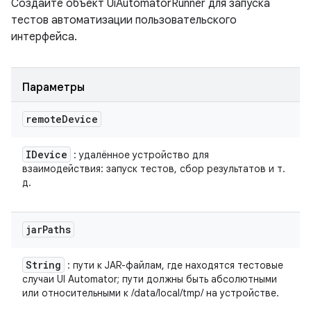
Создайте объект UiAutomatorRunner для запуска
тестов автоматизации пользовательского
интерфейса.
Параметры
remote
Device
IDevice
: удалённое устройство для
взаимодействия: запуск тестов, сбор результатов и т.
д.
jar
Paths
String
: пути к JAR-файлам, где находятся тестовые
случаи UI Automator; пути должны быть абсолютными
или относительными к /data/local/tmp/ на устройстве.