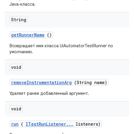
Java-класса.
String
get
Runner
Name
()
Возвращает имя класса UiAutomatorTestRunner по
умолчанию.
void
remove
Instrumentation
Arg
(String name)
Удаляет ранее добавленный аргумент.
void
run
(
ITest
Run
Listener
.
.
.
listeners)