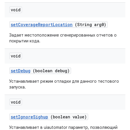
void
set
Coverage
Report
Location
(String arg0)
Задает местоположение сгенерированных отчетов о
покрытии кода.
void
set
Debug
(boolean debug)
Устанавливает режим отладки для данного тестового
запуска.
void
set
Ignore
Sighup
(boolean value)
Устанавливает в uiautomator параметр, позволяющий