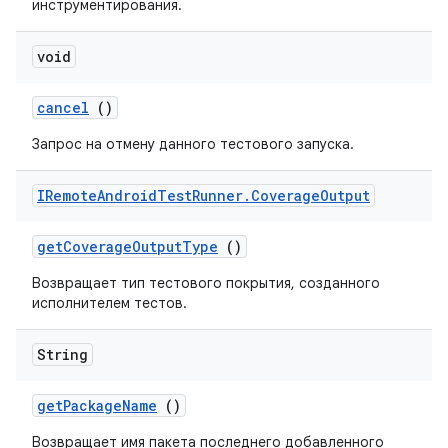
инструментирования.
void
cancel
()
Запрос на отмену данного тестового запуска.
IRemote
Android
Test
Runner
.
Coverage
Output
get
Coverage
Output
Type
()
Возвращает тип тестового покрытия, созданного
исполнителем тестов.
String
get
Package
Name
()
Возвращает имя пакета последнего добавленного