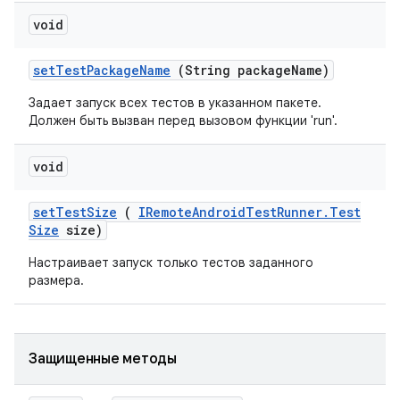
void
set
Test
Package
Name
(String package
Name)
Задает запуск всех тестов в указанном пакете.
Должен быть вызван перед вызовом функции 'run'.
void
set
Test
Size
(
IRemote
Android
Test
Runner
.
Test
Size
size)
Настраивает запуск только тестов заданного
размера.
Защищенные методы