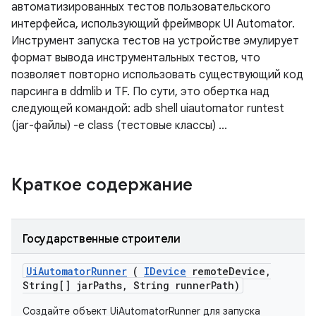
автоматизированных тестов пользовательского
интерфейса, использующий фреймворк UI Automator.
Инструмент запуска тестов на устройстве эмулирует
формат вывода инструментальных тестов, что
позволяет повторно использовать существующий код
парсинга в ddmlib и TF. По сути, это обертка над
следующей командой: adb shell uiautomator runtest
(jar-файлы) -e class (тестовые классы) ...
Краткое содержание
Государственные строители
Ui
Automator
Runner
(
IDevice
remote
Device
,
String[] jar
Paths
,
String runner
Path)
Создайте объект UiAutomatorRunner для запуска