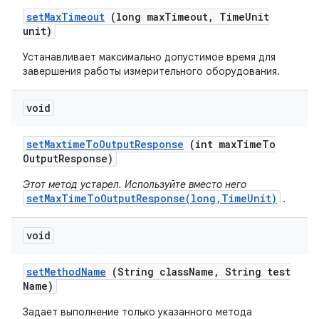
set
Max
Timeout
(long max
Timeout
,
Time
Unit
unit)
Устанавливает максимально допустимое время для
завершения работы измерительного оборудования.
void
set
Maxtime
To
Output
Response
(int max
Time
To
Output
Response)
Этот метод устарел. Используйте вместо него
setMaxTimeToOutputResponse(long,TimeUnit)
.
void
set
Method
Name
(String class
Name
,
String test
Name)
Задает выполнение только указанного метода