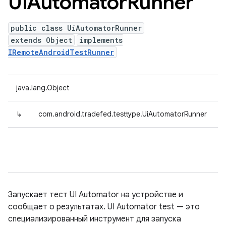
Ui
Automator
Runner
public class UiAutomatorRunner
extends Object
implements
IRemoteAndroidTestRunner
java.lang.Object
↳
com.android.tradefed.testtype.UiAutomatorRunner
Запускает тест UI Automator на устройстве и
сообщает о результатах. UI Automator test — это
специализированный инструмент для запуска