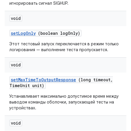
игнорировать сигнал SIGHUP.
void
set
Log
Only
(boolean log
Only)
Этот тестовый запуск переключается в режим только
логирования — выполнение теста пропускается.
void
set
Max
Time
To
Output
Response
(long timeout
,
Time
Unit unit)
Устанавливает максимально допустимое время между
выводом команды оболочки, запускающей тесты на
устройствах.
void