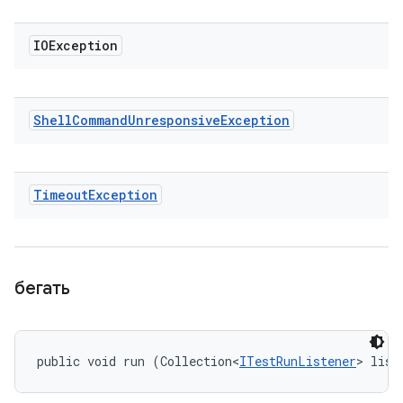
IOException
Shell
Command
Unresponsive
Exception
Timeout
Exception
бегать
public void run (Collection<
ITestRunListener
> list