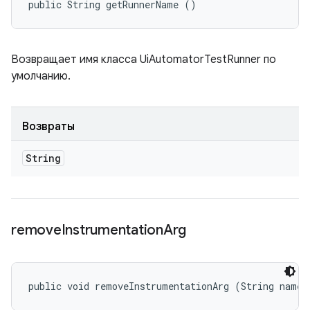
public String getRunnerName ()
Возвращает имя класса UiAutomatorTestRunner по
умолчанию.
Возвраты
String
remove
Instrumentation
Arg
public void removeInstrumentationArg (String name)