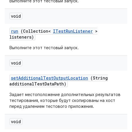
Выполните этот тестовый запуск.
void
run
(Collection<
ITest
Run
Listener
>
listeners)
Выполните этот тестовый запуск.
void
set
Additional
Test
Output
Location
(String
additional
Test
Data
Path)
Задает местоположение дополнительных результатов
тестирования, которые будут скопированы на хост
перед удалением тестового приложения.
void