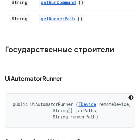
String
get
Run
Command
()
String
get
Runner
Path
()
Государственные строители
Ui
Automator
Runner
public UiAutomatorRunner (
IDevice
 remoteDevice, 

                String[] jarPaths, 

                String runnerPath)