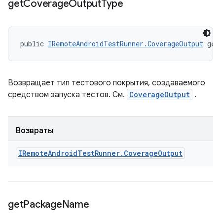
get
Coverage
Output
Type
public 
IRemoteAndroidTestRunner.CoverageOutput
 get
Возвращает тип тестового покрытия, создаваемого
средством запуска тестов. См.
CoverageOutput
.
Возвраты
IRemote
Android
Test
Runner
.
Coverage
Output
get
Package
Name