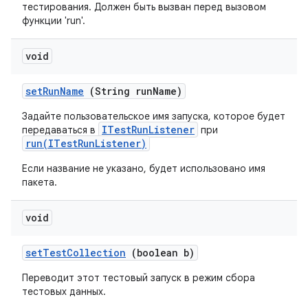
тестирования. Должен быть вызван перед вызовом
функции 'run'.
void
set
Run
Name
(String run
Name)
Задайте пользовательское имя запуска, которое будет
ITestRunListener
передаваться в
при
run(ITestRunListener)
Если название не указано, будет использовано имя
пакета.
void
set
Test
Collection
(boolean b)
Переводит этот тестовый запуск в режим сбора
тестовых данных.