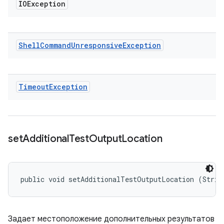
IOException
Shell
Command
Unresponsive
Exception
Timeout
Exception
set
Additional
Test
Output
Location
public void setAdditionalTestOutputLocation (Strin
Задает местоположение дополнительных результатов