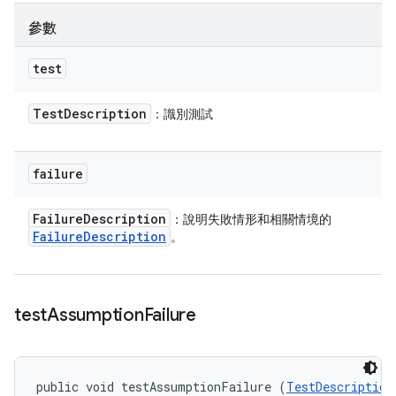
參數
test
Test
Description
：識別測試
failure
Failure
Description
：說明失敗情形和相關情境的
Failure
Description
。
test
Assumption
Failure
public void testAssumptionFailure (
TestDescription