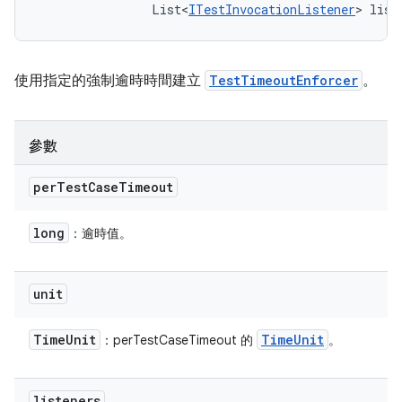
                List<
ITestInvocationListener
> list
使用指定的強制逾時時間建立
TestTimeoutEnforcer
。
參數
per
Test
Case
Timeout
long
：逾時值。
unit
Time
Unit
Time
Unit
：perTestCaseTimeout 的
。
listeners