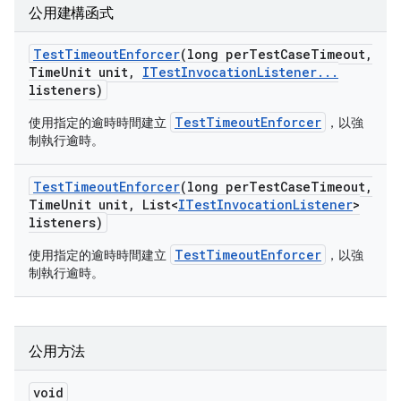
公用建構函式
Test
Timeout
Enforcer
(long per
Test
Case
Timeout
,
Time
Unit unit
,
ITest
Invocation
Listener
.
.
.
listeners)
TestTimeoutEnforcer
使用指定的逾時時間建立
，以強
制執行逾時。
Test
Timeout
Enforcer
(long per
Test
Case
Timeout
,
Time
Unit unit
,
List<
ITest
Invocation
Listener
>
listeners)
TestTimeoutEnforcer
使用指定的逾時時間建立
，以強
制執行逾時。
公用方法
void