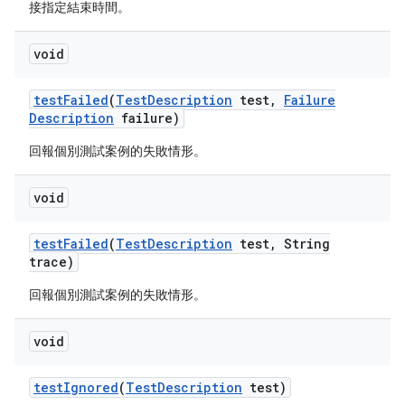
接指定結束時間。
void
test
Failed
(
Test
Description
test
,
Failure
Description
failure)
回報個別測試案例的失敗情形。
void
test
Failed
(
Test
Description
test
,
String
trace)
回報個別測試案例的失敗情形。
void
test
Ignored
(
Test
Description
test)