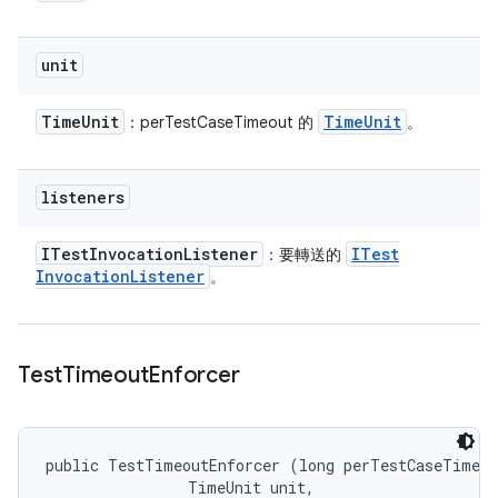
unit
Time
Unit
Time
Unit
：perTestCaseTimeout 的
。
listeners
ITest
Invocation
Listener
ITest
：要轉送的
Invocation
Listener
。
Test
Timeout
Enforcer
public TestTimeoutEnforcer (long perTestCaseTimeou
                TimeUnit unit, 
