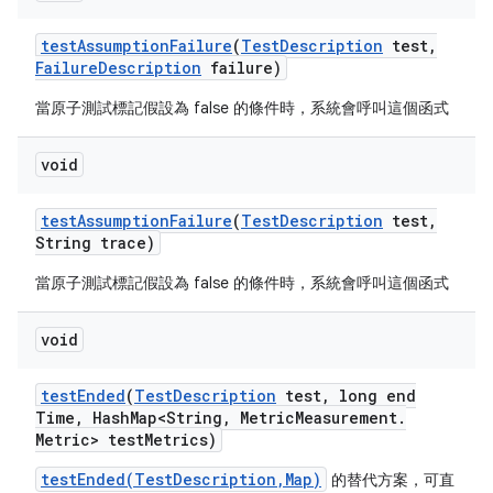
test
Assumption
Failure
(
Test
Description
test
,
Failure
Description
failure)
當原子測試標記假設為 false 的條件時，系統會呼叫這個函式
void
test
Assumption
Failure
(
Test
Description
test
,
String trace)
當原子測試標記假設為 false 的條件時，系統會呼叫這個函式
void
test
Ended
(
Test
Description
test
,
long end
Time
,
Hash
Map<String
,
Metric
Measurement
.
Metric> test
Metrics)
testEnded(TestDescription,Map)
的替代方案，可直