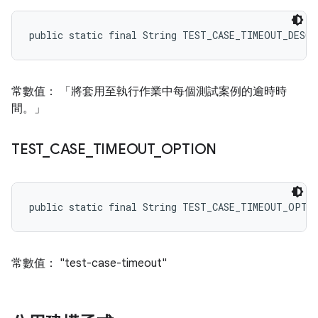
public static final String TEST_CASE_TIMEOUT_DESC
常數值： 「將套用至執行作業中每個測試案例的逾時時
間。」
TEST
_
CASE
_
TIMEOUT
_
OPTION
public static final String TEST_CASE_TIMEOUT_OPTI
常數值： "test-case-timeout"