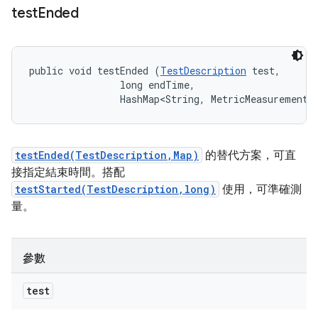
test
Ended
public void testEnded (
TestDescription
 test, 

                long endTime, 

                HashMap<String, MetricMeasurement.
testEnded(TestDescription,Map)
的替代方案，可直
接指定結束時間。搭配
testStarted(TestDescription,long)
使用，可準確測
量。
參數
test