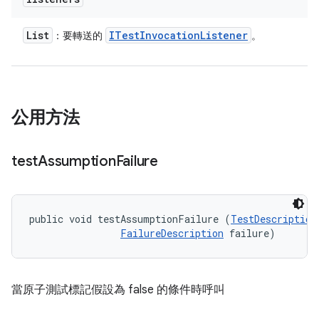
List
ITest
Invocation
Listener
：要轉送的
。
公用方法
test
Assumption
Failure
public void testAssumptionFailure (
TestDescription
FailureDescription
 failure)
當原子測試標記假設為 false 的條件時呼叫