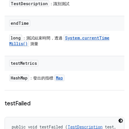
Test
Description
：識別測試
end
Time
long
System
.
current
Time
：測試結束時間，透過
Millis(
)
測量
test
Metrics
Hash
Map
Map
：發出的指標
test
Failed
public void testFailed (
TestDescription
 test, 
