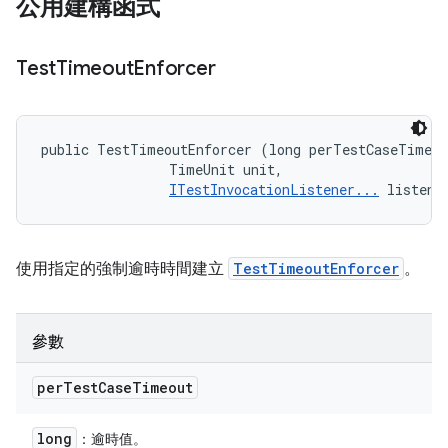
公用建構函式
Test
Timeout
Enforcer
public TestTimeoutEnforcer (long perTestCaseTimeou
                TimeUnit unit, 

ITestInvocationListener...
 listene
使用指定的強制逾時時間建立
TestTimeoutEnforcer
。
參數
per
Test
Case
Timeout
long
：逾時值。