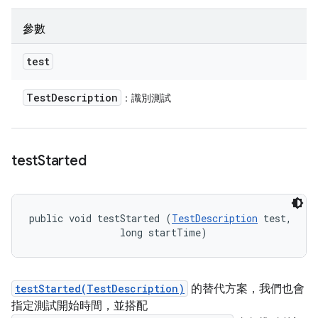
參數
test
Test
Description
：識別測試
test
Started
public void testStarted (
TestDescription
 test, 

                long startTime)
testStarted(TestDescription)
的替代方案，我們也會
指定測試開始時間，並搭配