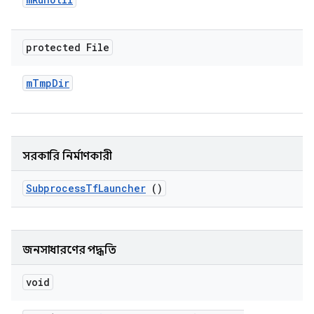
protected File
m
Tmp
Dir
সরকারি নির্মাণকারী
Subprocess
Tf
Launcher
()
জনসাধারণের পদ্ধতি
void