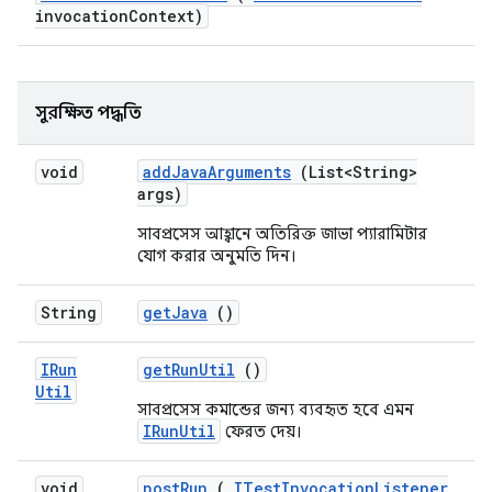
invocation
Context)
সুরক্ষিত পদ্ধতি
void
add
Java
Arguments
(List<String>
args)
সাবপ্রসেস আহ্বানে অতিরিক্ত জাভা প্যারামিটার
যোগ করার অনুমতি দিন।
String
get
Java
()
IRun
get
Run
Util
()
Util
সাবপ্রসেস কমান্ডের জন্য ব্যবহৃত হবে এমন
IRunUtil
ফেরত দেয়।
void
post
Run
(
ITest
Invocation
Listener