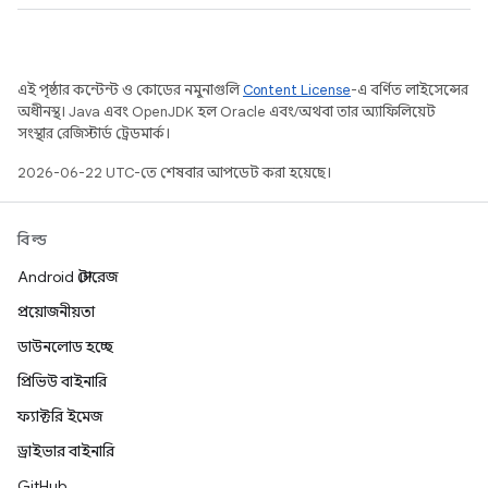
এই পৃষ্ঠার কন্টেন্ট ও কোডের নমুনাগুলি
Content License
-এ বর্ণিত লাইসেন্সের
অধীনস্থ। Java এবং OpenJDK হল Oracle এবং/অথবা তার অ্যাফিলিয়েট
সংস্থার রেজিস্টার্ড ট্রেডমার্ক।
2026-06-22 UTC-তে শেষবার আপডেট করা হয়েছে।
বিল্ড
Android স্টোরেজ
প্রয়োজনীয়তা
ডাউনলোড হচ্ছে
প্রিভিউ বাইনারি
ফ্যাক্টরি ইমেজ
ড্রাইভার বাইনারি
GitHub