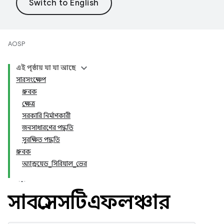
AOSP
এই পৃষ্ঠায় যা যা আছে
সারসংক্ষেপ
ধ্রুবক
ক্ষেত্র
সরকারি নির্মাণকারী
জনসাধারণের পদ্ধতি
সুরক্ষিত পদ্ধতি
ধ্রুবক
অ্যান্ড্রয়েড_সিরিয়াল_ভের
সাবপ্রসেসটিএফলঞ্চার