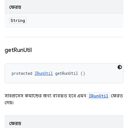
ফেরত
String
get
Run
Util
protected 
IRunUtil
 getRunUtil ()
সাবপ্রসেস কমান্ডের জন্য ব্যবহৃত হবে এমন
IRunUtil
ফেরত
দেয়।
ফেরত