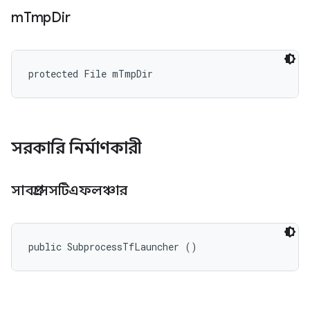
m
Tmp
Dir
protected File mTmpDir
সরকারি নির্মাণকারী
সাবপ্রসেসটিএফলঞ্চার
public SubprocessTfLauncher ()