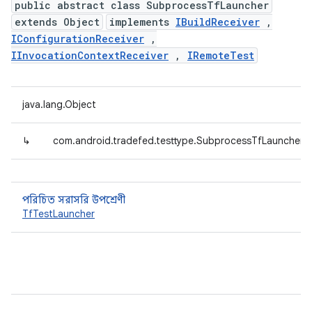
public abstract class SubprocessTfLauncher
extends Object
implements
IBuildReceiver
,
IConfigurationReceiver
,
IInvocationContextReceiver
,
IRemoteTest
java.lang.Object
↳
com.android.tradefed.testtype.SubprocessTfLauncher
পরিচিত সরাসরি উপশ্রেণী
TfTestLauncher