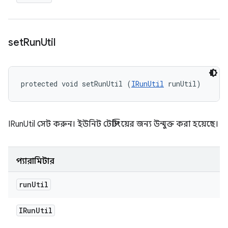
set
Run
Util
protected void setRunUtil (
IRunUtil
 runUtil)
IRunUtil সেট করুন। ইউনিট টেস্টিংয়ের জন্য উন্মুক্ত করা হয়েছে।
প্যারামিটার
run
Util
IRun
Util