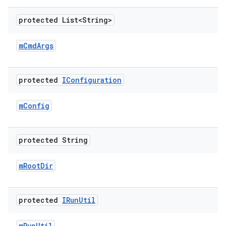
protected List<String>
m
Cmd
Args
protected
IConfiguration
m
Config
protected String
m
Root
Dir
protected
IRun
Util
m
Run
Util