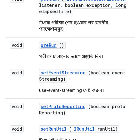
listener
,
boolean exception
,
long
elapsed
Time)
টিএফ পরীক্ষা শেষ হওয়ার পর করণীয়
পদক্ষেপসমূহ।
void
pre
Run
()
পরীক্ষা চালানোর আগে প্রস্তুতি নিন।
void
set
Event
Streaming
(boolean event
Streaming)
use-event-streaming সেট করুন।
void
set
Proto
Reporting
(boolean proto
Reporting)
void
set
Run
Util
(
IRun
Util
run
Util)