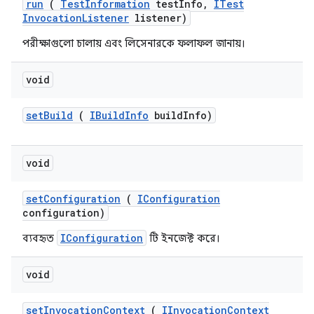
run
(
Test
Information
test
Info
,
ITest
Invocation
Listener
listener)
পরীক্ষাগুলো চালায় এবং লিসেনারকে ফলাফল জানায়।
void
set
Build
(
IBuild
Info
build
Info)
void
set
Configuration
(
IConfiguration
configuration)
IConfiguration
ব্যবহৃত
টি ইনজেক্ট করে।
void
set
Invocation
Context
(
IInvocation
Context