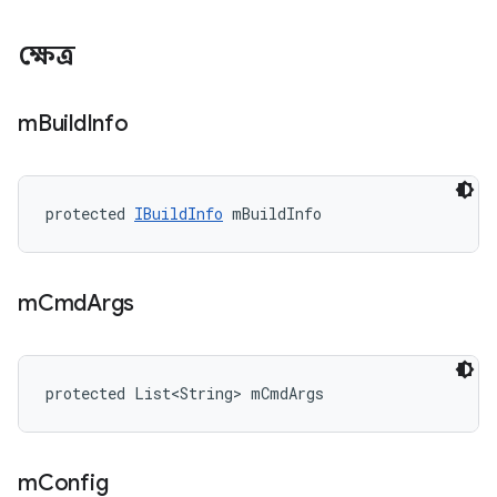
ক্ষেত্র
m
Build
Info
protected 
IBuildInfo
 mBuildInfo
m
Cmd
Args
protected List<String> mCmdArgs
m
Config