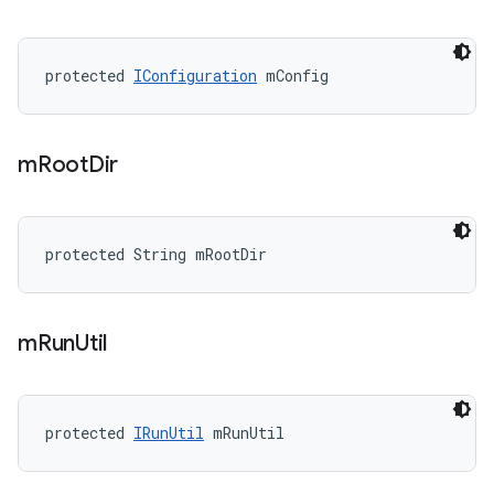
protected 
IConfiguration
 mConfig
m
Root
Dir
protected String mRootDir
m
Run
Util
protected 
IRunUtil
 mRunUtil