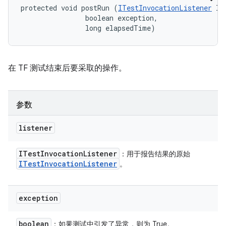
protected void postRun (
ITestInvocationListener
 li
                boolean exception, 

                long elapsedTime)
在 TF 测试结束后要采取的操作。
参数
listener
ITest
Invocation
Listener
：用于报告结果的原始
ITest
Invocation
Listener
。
exception
boolean
：如果测试中引发了异常，则为 True。