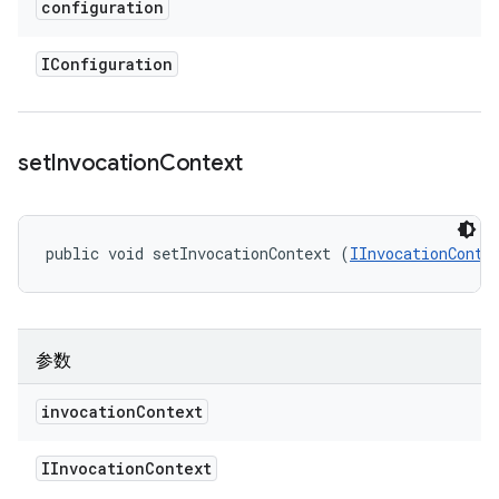
configuration
IConfiguration
set
Invocation
Context
public void setInvocationContext (
IInvocationConte
参数
invocation
Context
IInvocation
Context