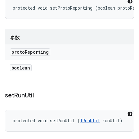
protected void setProtoReporting (boolean protoRep
参数
proto
Reporting
boolean
set
Run
Util
protected void setRunUtil (
IRunUtil
 runUtil)