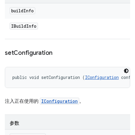
build
Info
IBuild
Info
set
Configuration
public void setConfiguration (
IConfiguration
 confi
注入正在使用的
IConfiguration
。
参数