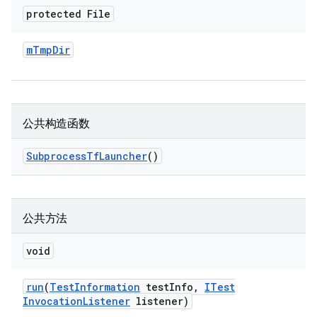
protected File
m
Tmp
Dir
公共构造函数
Subprocess
Tf
Launcher
()
公共方法
void
run
(
Test
Information
test
Info
,
ITest
Invocation
Listener
listener)