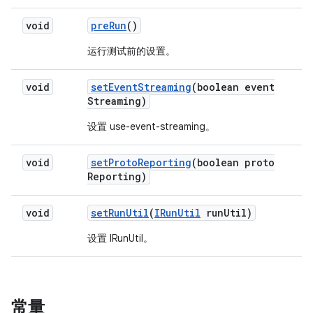
void
pre
Run
()
运行测试前的设置。
void
set
Event
Streaming
(boolean event
Streaming)
设置 use-event-streaming。
void
set
Proto
Reporting
(boolean proto
Reporting)
void
set
Run
Util
(
IRun
Util
run
Util)
设置 IRunUtil。
常量