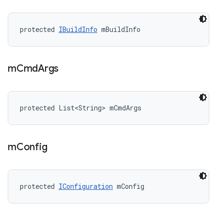
protected 
IBuildInfo
 mBuildInfo
m
Cmd
Args
protected List<String> mCmdArgs
m
Config
protected 
IConfiguration
 mConfig