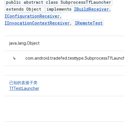
public abstract class SubprocessTfLauncher
extends Object
implements
IBuildReceiver
,
IConfigurationReceiver
,
IInvocationContextReceiver
,
IRemoteTest
java.lang.Object
↳
com.android.tradefed.testtype.SubprocessTfLauncher
已知的直接子类
TfTestLauncher