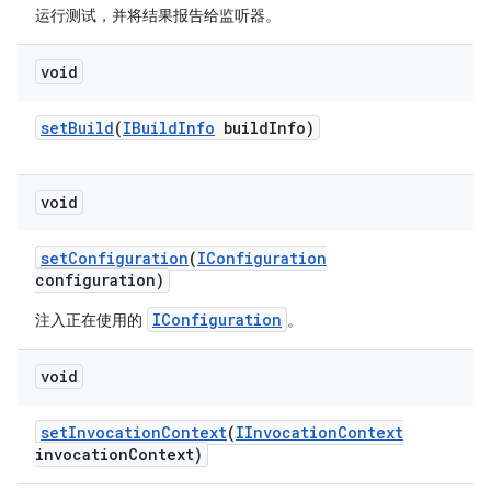
运行测试，并将结果报告给监听器。
void
set
Build
(
IBuild
Info
build
Info)
void
set
Configuration
(
IConfiguration
configuration)
IConfiguration
注入正在使用的
。
void
set
Invocation
Context
(
IInvocation
Context
invocation
Context)