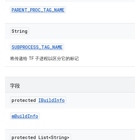
PARENT
_
PROC
_
TAG
_
NAME
String
SUBPROCESS
_
TAG
_
NAME
将传递给 TF 子进程以区分它的标记
字段
protected
IBuild
Info
m
Build
Info
protected List<String>