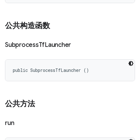
公共构造函数
Subprocess
Tf
Launcher
public SubprocessTfLauncher ()
公共方法
run