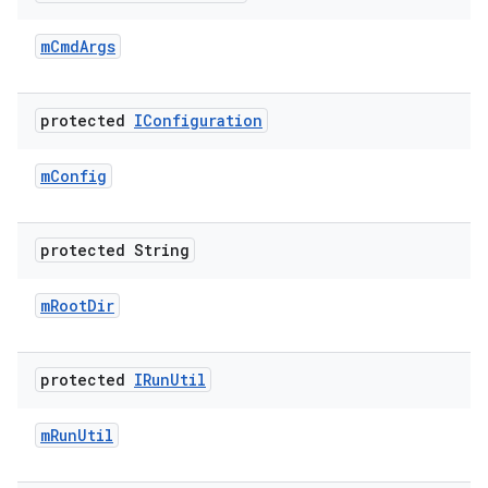
m
Cmd
Args
protected
IConfiguration
m
Config
protected String
m
Root
Dir
protected
IRun
Util
m
Run
Util