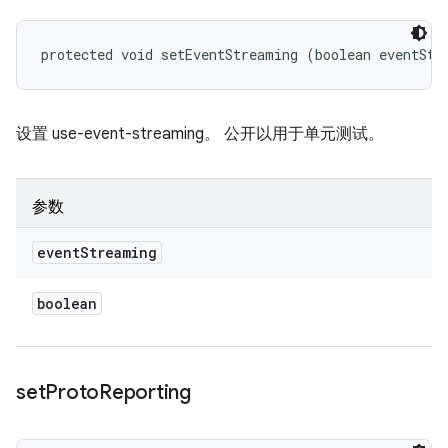
protected void setEventStreaming (boolean eventStr
设置 use-event-streaming。 公开以用于单元测试。
参数
event
Streaming
boolean
set
Proto
Reporting