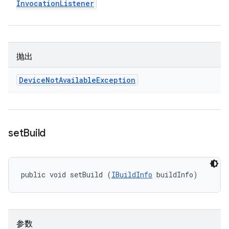
Invocation
Listener
抛出
Device
Not
Available
Exception
set
Build
public void setBuild (
IBuildInfo
 buildInfo)
参数