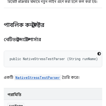
রিমোট প্রক্রিয়ার মাধ্যমে নতুন লাইন গ্রহণ করা হলে কল করা হয়।
পাবলিক কনস্ট্রাক্টর
নেটিভস্ট্রেসটেস্টপার্সার
public NativeStressTestParser (String runName)
একটি
NativeStressTestParser
তৈরি করে।
পরামিতি
run
Name