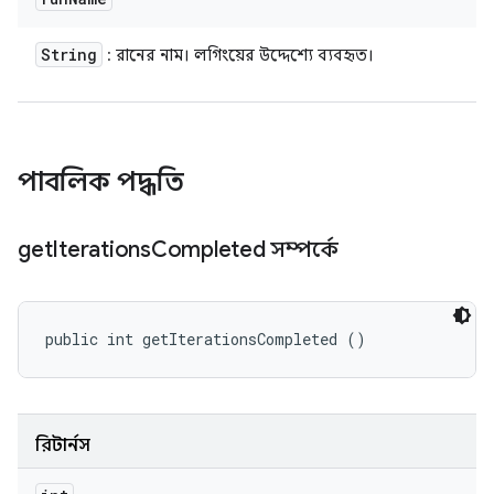
String
: রানের নাম। লগিংয়ের উদ্দেশ্যে ব্যবহৃত।
পাবলিক পদ্ধতি
get
Iterations
Completed সম্পর্কে
public int getIterationsCompleted ()
রিটার্নস