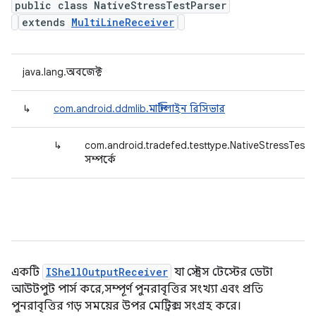
public class NativeStressTestParser
extends
MultiLineReceiver
java.lang.অবজেক্ট
↳
com.android.ddmlib.মাল্টিলাইন রিসিভার
↳
com.android.tradefed.testtype.NativeStressTestP
সম্পর্কে
একটি
IShellOutputReceiver
যা স্ট্রেস টেস্টের ডেটা
আউটপুট পার্স করে, সম্পূর্ণ পুনরাবৃত্তির সংখ্যা এবং প্রতি
পুনরাবৃত্তির গড় সময়ের উপর মেট্রিক্স সংগ্রহ করে।