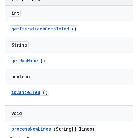
int
get
Iterations
Completed
()
String
get
Run
Name
()
boolean
is
Cancelled
()
void
process
New
Lines
(String[] lines)