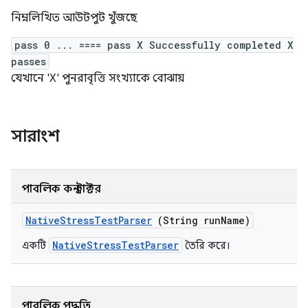
নিম্নলিখিত আউটপুট খুঁজছে
pass 0 ... ==== pass X Successfully completed X
passes
যেখানে 'X' পুনরাবৃত্তি সংখ্যাকে বোঝায়
সারাংশ
পাবলিক কনস্ট্রাক্টর
Native
Stress
Test
Parser
(String run
Name)
NativeStressTestParser
একটি
তৈরি করে।
পাবলিক পদ্ধতি