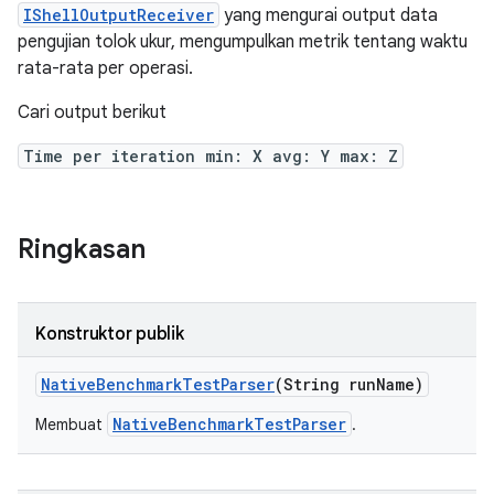
IShellOutputReceiver
yang mengurai output data
pengujian tolok ukur, mengumpulkan metrik tentang waktu
rata-rata per operasi.
Cari output berikut
Time per iteration min: X avg: Y max: Z
Ringkasan
Konstruktor publik
Native
Benchmark
Test
Parser
(String run
Name)
NativeBenchmarkTestParser
Membuat
.