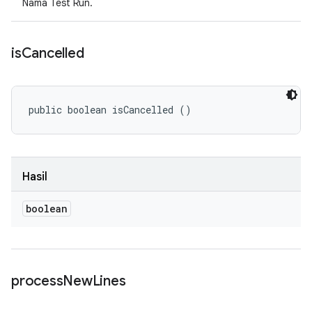
Nama Test Run.
is
Cancelled
public boolean isCancelled ()
Hasil
boolean
process
New
Lines