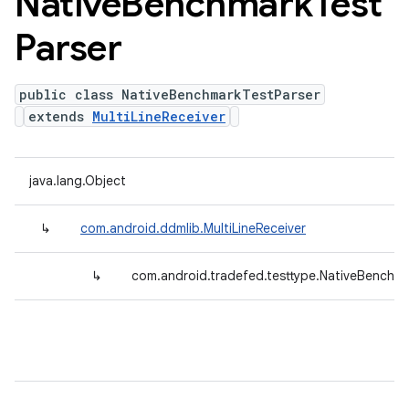
Native
Benchmark
Test
Parser
public class NativeBenchmarkTestParser
extends
MultiLineReceiver
java.lang.Object
↳
com.android.ddmlib.MultiLineReceiver
↳
com.android.tradefed.testtype.NativeBenchm