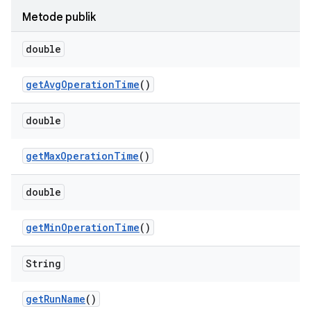
Metode publik
double
get
Avg
Operation
Time
()
double
get
Max
Operation
Time
()
double
get
Min
Operation
Time
()
String
get
Run
Name
()