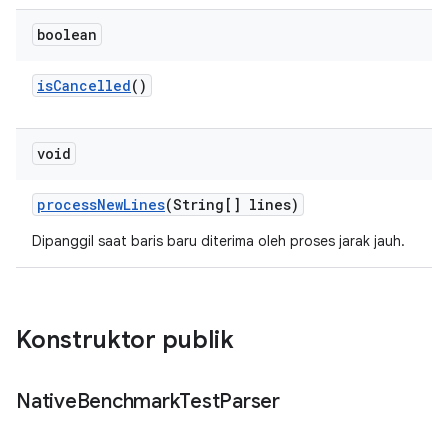
boolean
is
Cancelled
()
void
process
New
Lines
(String[] lines)
Dipanggil saat baris baru diterima oleh proses jarak jauh.
Konstruktor publik
Native
Benchmark
Test
Parser