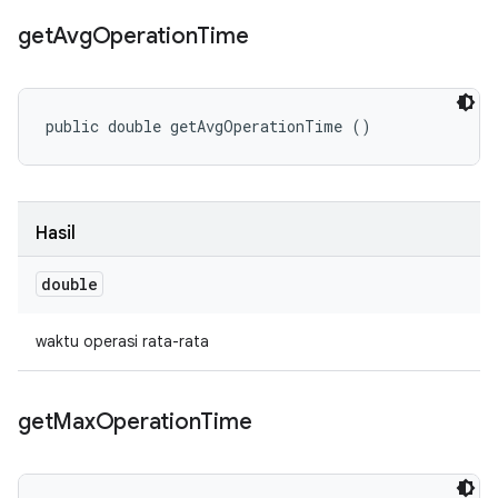
get
Avg
Operation
Time
public double getAvgOperationTime ()
Hasil
double
waktu operasi rata-rata
get
Max
Operation
Time