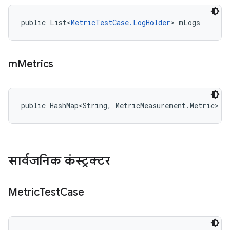
public List<
MetricTestCase.LogHolder
> mLogs
m
Metrics
public HashMap<String, MetricMeasurement.Metric> m
सार्वजनिक कंस्ट्रक्टर
Metric
Test
Case