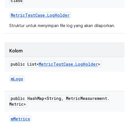
class
Metric
Test
Case
.
Log
Holder
Struktur untuk menyimpan file log yang akan dilaporkan.
Kolom
public List<
Metric
Test
Case
.
Log
Holder
>
m
Logs
public Hash
Map<String
,
Metric
Measurement
.
Metric>
m
Metrics