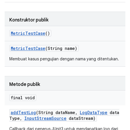
Konstruktor publik
Metric
Test
Case
()
Metric
Test
Case
(String name)
Membuat kasus pengujian dengan nama yang ditentukan.
Metode publik
final void
add
Test
Log
(String data
Name
,
Log
Data
Type
data
Type
,
Input
Stream
Source
data
Stream)
Callback dari penerus JUnit3 untuk mendapatkan log dari