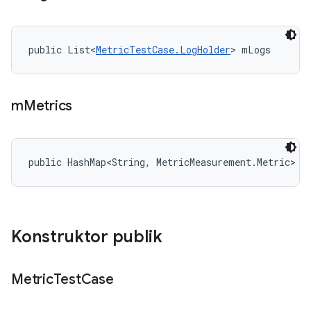
public List<
MetricTestCase.LogHolder
> mLogs
m
Metrics
public HashMap<String, MetricMeasurement.Metric> m
Konstruktor publik
Metric
Test
Case