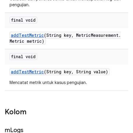
pengujian.
final void
add
Test
Metric
(String key
,
Metric
Measurement
.
Metric metric)
final void
add
Test
Metric
(String key
,
String value)
Mencatat metrik untuk kasus pengujian.
Kolom
m
Logs