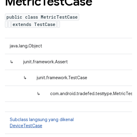
Metric
Test
Case
public class MetricTestCase
extends TestCase
java.lang.Object
↳
junit.framework.Assert
↳
junit.framework.TestCase
↳
com.android.tradefed.testtype.MetricTest
Subclass langsung yang dikenal
DeviceTestCase