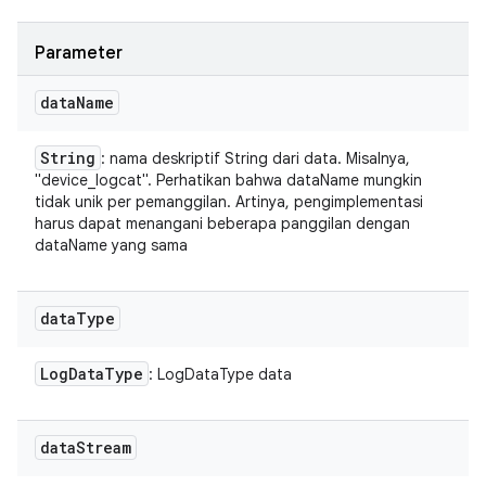
Parameter
data
Name
String
: nama deskriptif String dari data. Misalnya,
"device_logcat". Perhatikan bahwa dataName mungkin
tidak unik per pemanggilan. Artinya, pengimplementasi
harus dapat menangani beberapa panggilan dengan
dataName yang sama
data
Type
Log
Data
Type
: LogDataType data
data
Stream