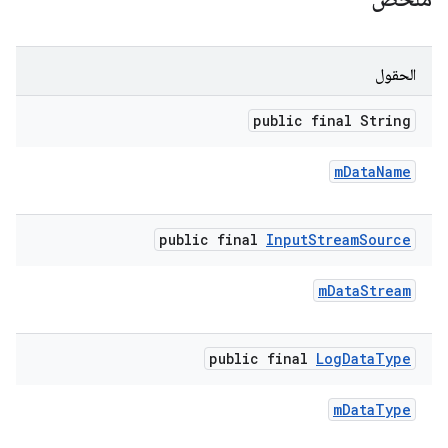
الحقول
public final String
m
Data
Name
public final
Input
Stream
Source
m
Data
Stream
public final
Log
Data
Type
m
Data
Type