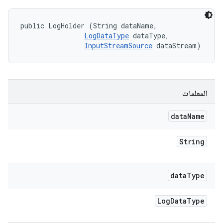
public LogHolder (String dataName, 

LogDataType
 dataType, 

InputStreamSource
 dataStream)
المعلمات
data
Name
String
data
Type
Log
Data
Type