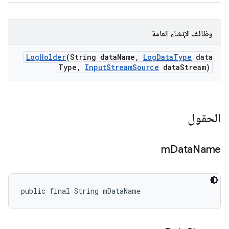
وظائف الإنشاء العامة
Log
Holder
(String data
Name
,
Log
Data
Type
data
Type
,
Input
Stream
Source
data
Stream)
الحقول
m
Data
Name
public final String mDataName