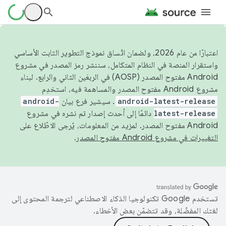
اعتبارًا من عام 2026، ولضمان اتّساق نموذج التطوير الثابت الأساسي
واستقرار المنصة في النظام المتكامل، سننشر رمز المصدر في مشروع
Android مفتوح المصدر (AOSP) في الربعَين الثاني والرابع. لبناء
مشروع Android مفتوح المصدر والمساهمة فيه، استخدِم
android-latest-release
. سيشير فرع بيان
android-
latest-release
دائمًا إلى أحدث إصدار تم نشره في مشروع
Android مفتوح المصدر. لمزيد من المعلومات، يُرجى الاطّلاع على
التغييرات في مشروع Android مفتوح المصدر
.
تستخدم Google تكنولوجيا الذكاء الاصطناعي لترجمة المحتوى إلى
لغتك المفضّلة، وقد تتضمّن بعض الأخطاء.