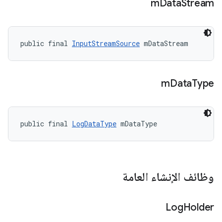
m
Data
Stream
public final 
InputStreamSource
 mDataStream
m
Data
Type
public final 
LogDataType
 mDataType
وظائف الإنشاء العامة
Log
Holder