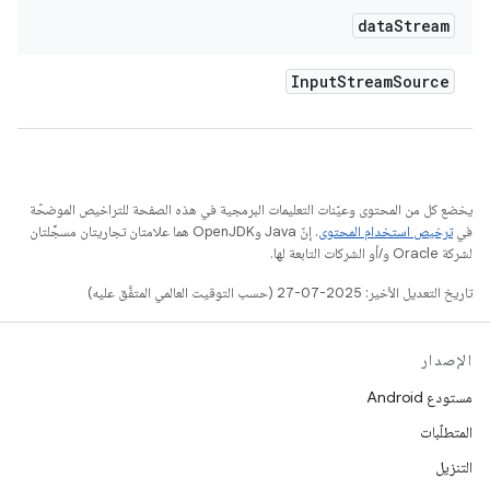
data
Stream
Input
Stream
Source
يخضع كل من المحتوى وعيّنات التعليمات البرمجية في هذه الصفحة للتراخيص الموضحّة
في
ترخيص استخدام المحتوى
. إنّ Java وOpenJDK هما علامتان تجاريتان مسجَّلتان
لشركة Oracle و/أو الشركات التابعة لها.
تاريخ التعديل الأخير: 2025-07-27 (حسب التوقيت العالمي المتفَّق عليه)
الإصدار
مستودع Android
المتطلّبات
التنزيل