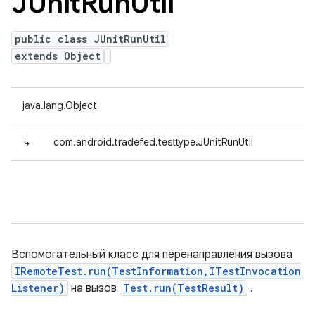
JUnit
Run
Util
public class JUnitRunUtil
extends Object
java.lang.Object
↳
com.android.tradefed.testtype.JUnitRunUtil
Вспомогательный класс для перенаправления вызова
IRemoteTest.run(TestInformation,ITestInvocation
Listener)
на вызов
Test.run(TestResult)
.