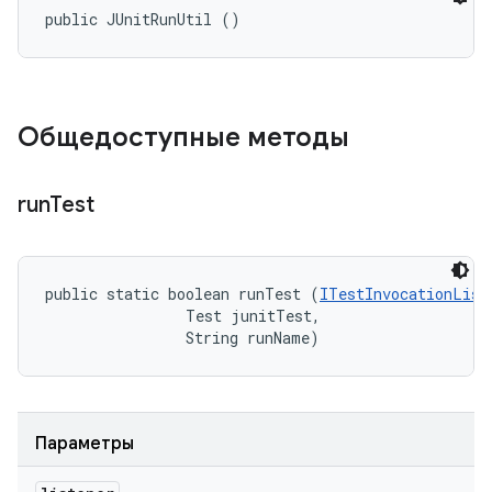
public JUnitRunUtil ()
Общедоступные методы
run
Test
public static boolean runTest (
ITestInvocationList
                Test junitTest, 

                String runName)
Параметры