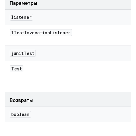
Параметры
listener
ITest
Invocation
Listener
junit
Test
Test
Возвраты
boolean