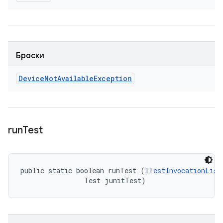
Броски
Device
Not
Available
Exception
run
Test
public static boolean runTest (
ITestInvocationList
                Test junitTest)