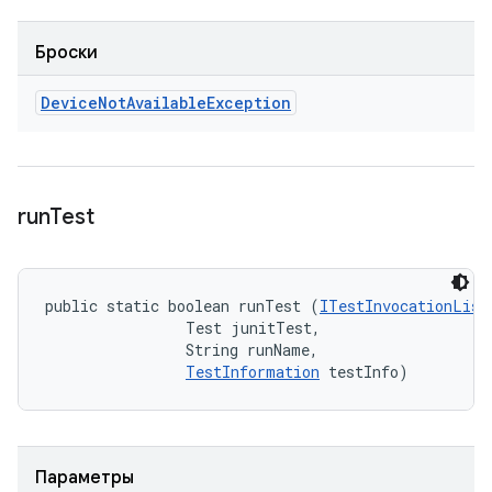
Броски
Device
Not
Available
Exception
run
Test
public static boolean runTest (
ITestInvocationList
                Test junitTest, 

                String runName, 

TestInformation
 testInfo)
Параметры