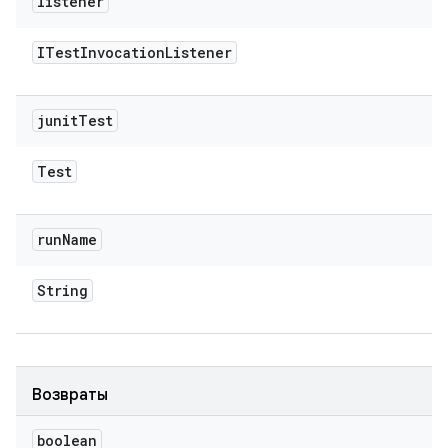
listener
ITest
Invocation
Listener
junit
Test
Test
run
Name
String
Возвраты
boolean