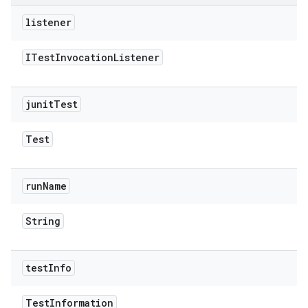
listener
ITest
Invocation
Listener
junit
Test
Test
run
Name
String
test
Info
Test
Information