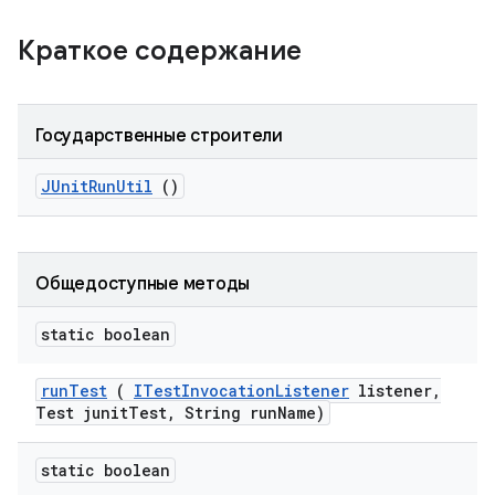
Краткое содержание
Государственные строители
JUnit
Run
Util
()
Общедоступные методы
static boolean
run
Test
(
ITest
Invocation
Listener
listener
,
Test junit
Test
,
String run
Name)
static boolean