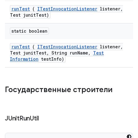
run
Test
(
ITest
Invocation
Listener
listener
,
Test junit
Test)
static boolean
run
Test
(
ITest
Invocation
Listener
listener
,
Test junit
Test
,
String run
Name
,
Test
Information
test
Info)
Государственные строители
JUnit
Run
Util