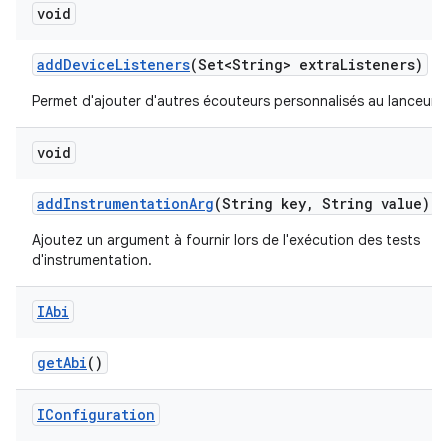
void
add
Device
Listeners
(Set<String> extra
Listeners)
Permet d'ajouter d'autres écouteurs personnalisés au lanceur
void
add
Instrumentation
Arg
(String key
,
String value)
Ajoutez un argument à fournir lors de l'exécution des tests
d'instrumentation.
IAbi
get
Abi
()
IConfiguration