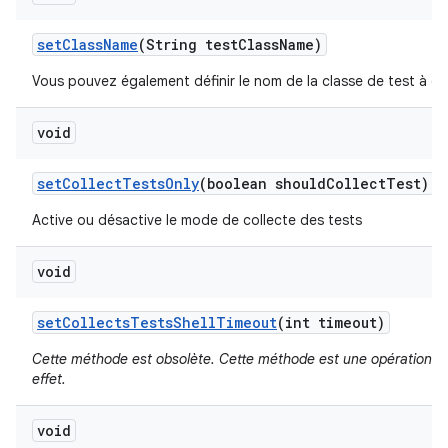
set
Class
Name
(String test
Class
Name)
Vous pouvez également définir le nom de la classe de test à ex
void
set
Collect
Tests
Only
(boolean should
Collect
Test)
Active ou désactive le mode de collecte des tests
void
set
Collects
Tests
Shell
Timeout
(int timeout)
Cette méthode est obsolète. Cette méthode est une opération s
effet.
void