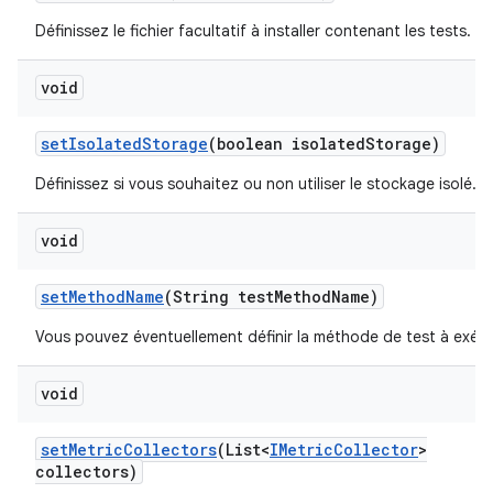
Définissez le fichier facultatif à installer contenant les tests.
void
set
Isolated
Storage
(boolean isolated
Storage)
Définissez si vous souhaitez ou non utiliser le stockage isolé.
void
set
Method
Name
(String test
Method
Name)
Vous pouvez éventuellement définir la méthode de test à exécu
void
set
Metric
Collectors
(List<
IMetric
Collector
>
collectors)