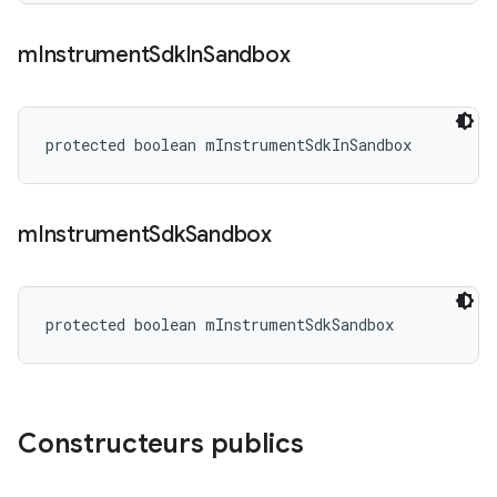
m
Instrument
Sdk
In
Sandbox
protected boolean mInstrumentSdkInSandbox
m
Instrument
Sdk
Sandbox
protected boolean mInstrumentSdkSandbox
Constructeurs publics