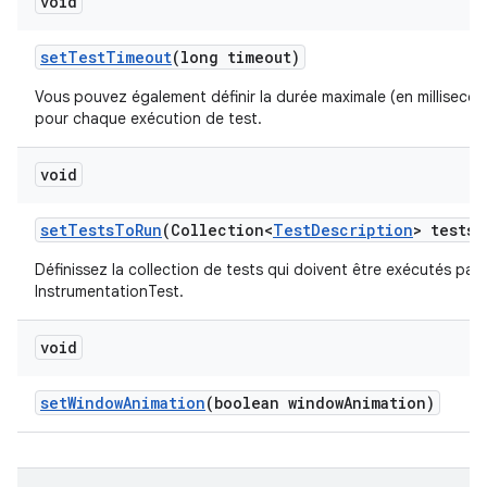
void
set
Test
Timeout
(long timeout)
Vous pouvez également définir la durée maximale (en milliseco
pour chaque exécution de test.
void
set
Tests
To
Run
(Collection<
Test
Description
> tests)
Définissez la collection de tests qui doivent être exécutés par 
InstrumentationTest.
void
set
Window
Animation
(boolean window
Animation)