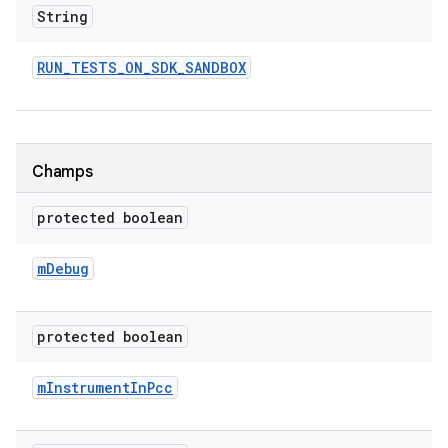
String
RUN
_
TESTS
_
ON
_
SDK
_
SANDBOX
Champs
protected boolean
m
Debug
protected boolean
m
Instrument
In
Pcc