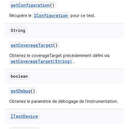
get
Configuration
()
IConfiguration
Récupère le
pour ce test.
String
get
Coverage
Target
()
Obtenez le coverageTarget précédemment défini via
setCoverageTarget(String)
.
boolean
get
Debug
()
Obtenez le paramètre de débogage de l'instrumentation.
ITest
Device