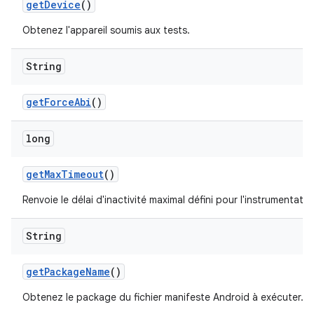
get
Device
()
Obtenez l'appareil soumis aux tests.
String
get
Force
Abi
()
long
get
Max
Timeout
()
Renvoie le délai d'inactivité maximal défini pour l'instrumentatio
String
get
Package
Name
()
Obtenez le package du fichier manifeste Android à exécuter.