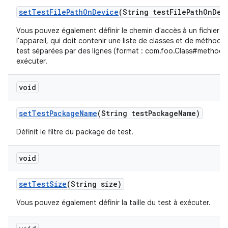
set
Test
File
Path
On
Device
(String test
File
Path
On
Dev
Vous pouvez également définir le chemin d'accès à un fichier si
l'appareil, qui doit contenir une liste de classes et de méthode
test séparées par des lignes (format : com.foo.Class#method)
exécuter.
void
set
Test
Package
Name
(String test
Package
Name)
Définit le filtre du package de test.
void
set
Test
Size
(String size)
Vous pouvez également définir la taille du test à exécuter.