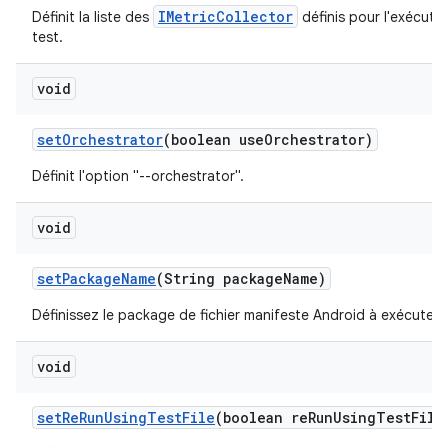
IMetricCollector
Définit la liste des
définis pour l'exécuti
test.
void
set
Orchestrator
(boolean use
Orchestrator)
Définit l'option "--orchestrator".
void
set
Package
Name
(String package
Name)
Définissez le package de fichier manifeste Android à exécuter.
void
set
Re
Run
Using
Test
File
(boolean re
Run
Using
Test
File