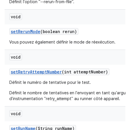
Définit l'option "--rerun-from-file".
void
set
Rerun
Mode
(boolean rerun)
Vous pouvez également définir le mode de réexécution.
void
set
Retry
Attempt
Number
(int attempt
Number)
Définit le numéro de tentative pour le test.
Définit le nombre de tentatives en l'envoyant en tant qu'argum
d'instrumentation "retry_attempt" au runner côté appareil.
void
set
Run
Name
(String run
Name)