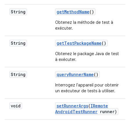
String
get
Method
Name
()
Obtenez la méthode de test à
exécuter.
String
get
Test
Package
Name
()
Obtenez le package Java de test
à exécuter.
String
query
Runner
Name
()
Interrogez l'appareil pour obtenir
un exécuteur de tests à utiliser.
void
set
Runner
Args
(
IRemote
Android
Test
Runner
runner)