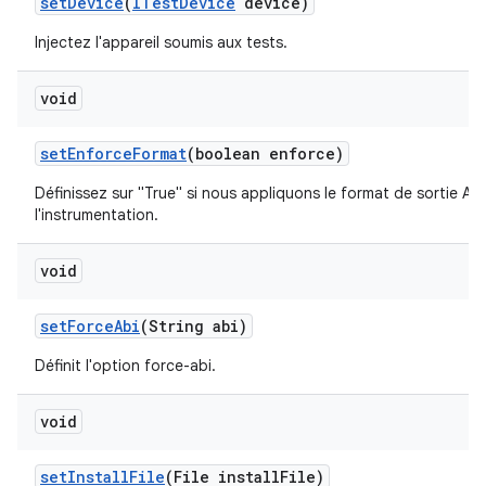
set
Device
(
ITest
Device
device)
Injectez l'appareil soumis aux tests.
void
set
Enforce
Format
(boolean enforce)
Définissez sur "True" si nous appliquons le format de sortie AJ
l'instrumentation.
void
set
Force
Abi
(String abi)
Définit l'option force-abi.
void
set
Install
File
(File install
File)