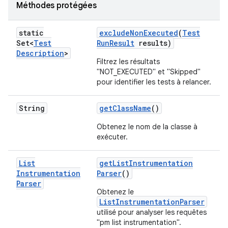
Méthodes protégées
static
exclude
Non
Executed
(
Test
Set<
Test
Run
Result
results)
Description
>
Filtrez les résultats
"NOT_EXECUTED" et "Skipped"
pour identifier les tests à relancer.
String
get
Class
Name
()
Obtenez le nom de la classe à
exécuter.
List
get
List
Instrumentation
Instrumentation
Parser
()
Parser
Obtenez le
ListInstrumentationParser
utilisé pour analyser les requêtes
"pm list instrumentation".