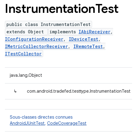
Instrumentation
Test
public class InstrumentationTest
extends Object
implements
IAbiReceiver
,
IConfigurationReceiver
,
IDeviceTest
,
IMetricCollectorReceiver
,
IRemoteTest
,
ITestCollector
java.lang.Object
↳
com.android.tradefed.testtype.InstrumentationTest
Sous-classes directes connues
AndroidJUnitTest
,
CodeCoverageTest