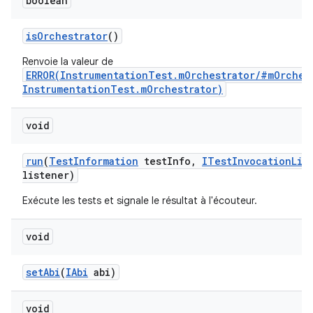
boolean
is
Orchestrator
()
Renvoie la valeur de
ERROR(InstrumentationTest.mOrchestrator/#mOrches
InstrumentationTest.mOrchestrator)
void
run
(
Test
Information
test
Info
,
ITest
Invocation
Lis
listener)
Exécute les tests et signale le résultat à l'écouteur.
void
set
Abi
(
IAbi
abi)
void