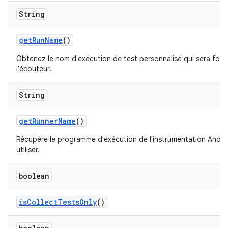
String
get
Run
Name
()
Obtenez le nom d'exécution de test personnalisé qui sera fourn
l'écouteur.
String
get
Runner
Name
()
Récupère le programme d'exécution de l'instrumentation Andro
utiliser.
boolean
is
Collect
Tests
Only
()