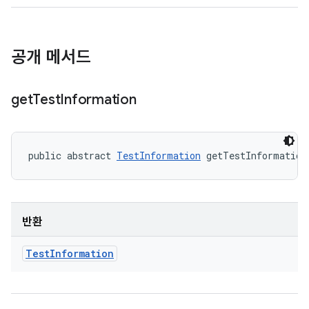
공개 메서드
get
Test
Information
public abstract 
TestInformation
 getTestInformation
반환
Test
Information