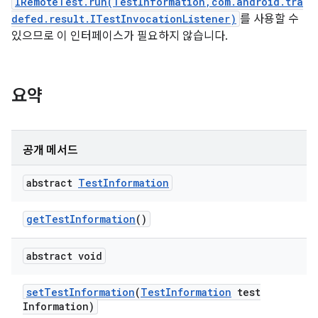
IRemoteTest.run(TestInformation,com.android.tra
defed.result.ITestInvocationListener)
를 사용할 수
있으므로 이 인터페이스가 필요하지 않습니다.
요약
공개 메서드
abstract
Test
Information
get
Test
Information
()
abstract void
set
Test
Information
(
Test
Information
test
Information)