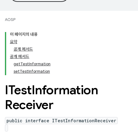
AOSP
이 페이지의 내용
요약
공개 메서드
공개 메서드
getTestInformation
setTestInformation
ITest
Information
Receiver
public interface ITestInformationReceiver