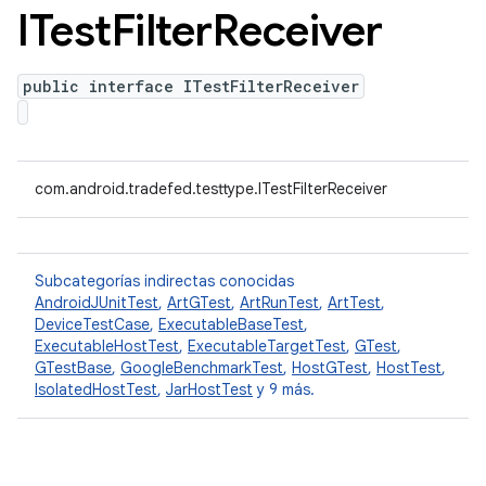
ITest
Filter
Receiver
public interface ITestFilterReceiver
com.android.tradefed.testtype.ITestFilterReceiver
Subcategorías indirectas conocidas
AndroidJUnitTest
,
ArtGTest
,
ArtRunTest
,
ArtTest
,
DeviceTestCase
,
ExecutableBaseTest
,
ExecutableHostTest
,
ExecutableTargetTest
,
GTest
,
GTestBase
,
GoogleBenchmarkTest
,
HostGTest
,
HostTest
,
IsolatedHostTest
,
JarHostTest
y 9 más.