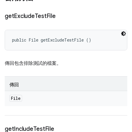
get
Exclude
Test
File
public File getExcludeTestFile ()
傳回包含排除測試的檔案。
傳回
File
get
Include
Test
File