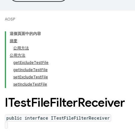
AOSP
這個頁面中的內容
摘要
公用方法
公用方法
getExcludeTestFile
getIncludeTestFile
setExcludeTestFile
setIncludeTestFile
ITest
File
Filter
Receiver
public interface ITestFileFilterReceiver