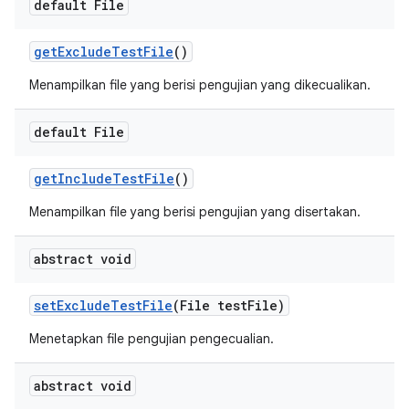
default File
get
Exclude
Test
File
()
Menampilkan file yang berisi pengujian yang dikecualikan.
default File
get
Include
Test
File
()
Menampilkan file yang berisi pengujian yang disertakan.
abstract void
set
Exclude
Test
File
(File test
File)
Menetapkan file pengujian pengecualian.
abstract void