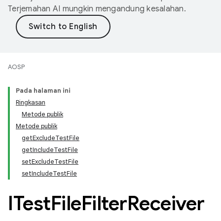
Terjemahan AI mungkin mengandung kesalahan.
AOSP
Pada halaman ini
Ringkasan
Metode publik
Metode publik
getExcludeTestFile
getIncludeTestFile
setExcludeTestFile
setIncludeTestFile
ITest
File
Filter
Receiver