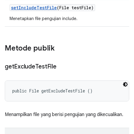
set
Include
Test
File
(File test
File)
Menetapkan file pengujian include.
Metode publik
get
Exclude
Test
File
public File getExcludeTestFile ()
Menampilkan file yang berisi pengujian yang dikecualikan.