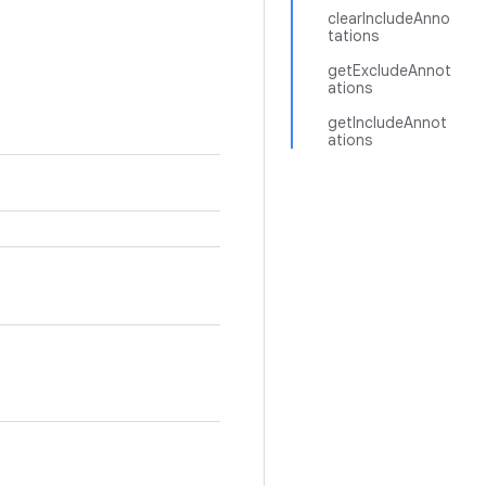
clearIncludeAnno
tations
getExcludeAnnot
ations
getIncludeAnnot
ations