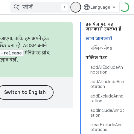
/
इस पेज पर, यह
जानकारी उपलब्ध है
जाएगा, ताकि हम अपने ट्रंक
खास जानकारी
स्थिर बना रहे. AOSP बनाने
पब्लिक मेथड
t-release
मेनिफ़ेस्ट ब्रांच,
पब्लिक मेथड
दलाव
देखें.
addAllExcludeAn
notation
addAllIncludeAnn
otation
addExcludeAnno
tation
addIncludeAnnot
ation
clearExcludeAnn
otations