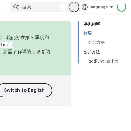
/
本页内容
摘要
，我们将在第 2 季度和
公共方法
test-
本。如需了解详情，请参阅
公共方法
getRuntimeHint