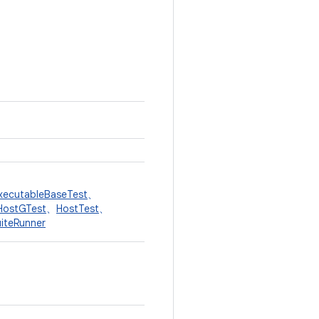
xecutableBaseTest
、
HostGTest
、
HostTest
、
iteRunner