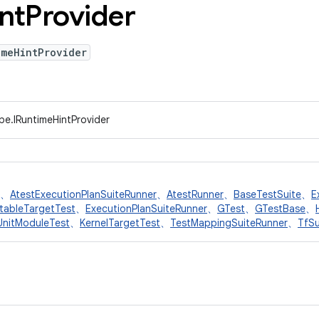
nt
Provider
imeHintProvider
pe.IRuntimeHintProvider
、
AtestExecutionPlanSuiteRunner
、
AtestRunner
、
BaseTestSuite
、
E
tableTargetTest
、
ExecutionPlanSuiteRunner
、
GTest
、
GTestBase
、
UnitModuleTest
、
KernelTargetTest
、
TestMappingSuiteRunner
、
TfSu