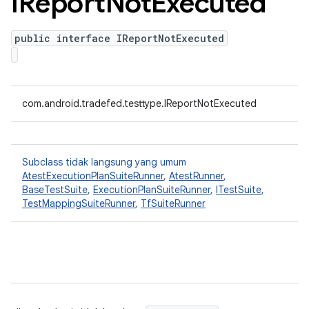
IReport
Not
Executed
public interface IReportNotExecuted
com.android.tradefed.testtype.IReportNotExecuted
Subclass tidak langsung yang umum
AtestExecutionPlanSuiteRunner
,
AtestRunner
,
BaseTestSuite
,
ExecutionPlanSuiteRunner
,
ITestSuite
,
TestMappingSuiteRunner
,
TfSuiteRunner