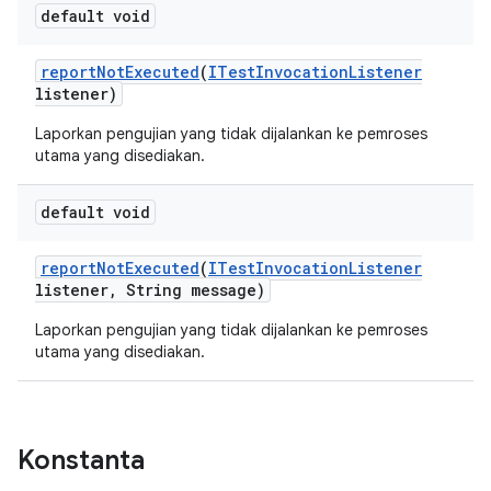
default void
report
Not
Executed
(
ITest
Invocation
Listener
listener)
Laporkan pengujian yang tidak dijalankan ke pemroses
utama yang disediakan.
default void
report
Not
Executed
(
ITest
Invocation
Listener
listener
,
String message)
Laporkan pengujian yang tidak dijalankan ke pemroses
utama yang disediakan.
Konstanta