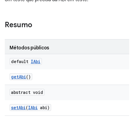
Resumo
Métodos públicos
default
IAbi
get
Abi
()
abstract void
set
Abi
(
IAbi
abi)