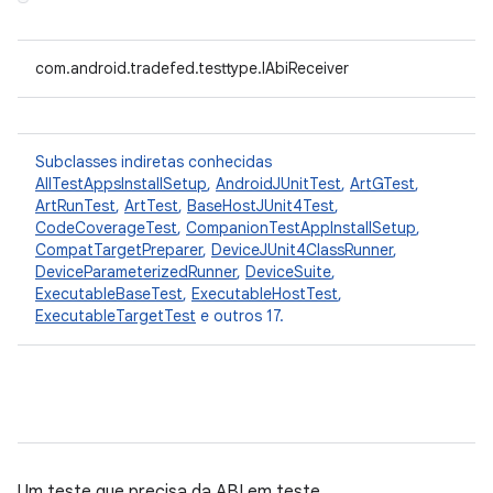
com.android.tradefed.testtype.IAbiReceiver
Subclasses indiretas conhecidas
AllTestAppsInstallSetup
,
AndroidJUnitTest
,
ArtGTest
,
ArtRunTest
,
ArtTest
,
BaseHostJUnit4Test
,
CodeCoverageTest
,
CompanionTestAppInstallSetup
,
CompatTargetPreparer
,
DeviceJUnit4ClassRunner
,
DeviceParameterizedRunner
,
DeviceSuite
,
ExecutableBaseTest
,
ExecutableHostTest
,
ExecutableTargetTest
e outros 17.
Um teste que precisa da ABI em teste.