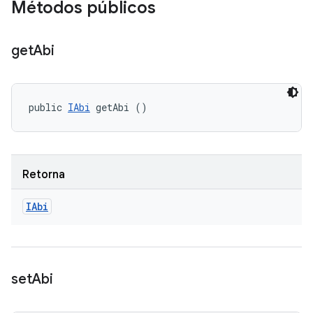
Métodos públicos
get
Abi
public 
IAbi
 getAbi ()
Retorna
IAbi
set
Abi