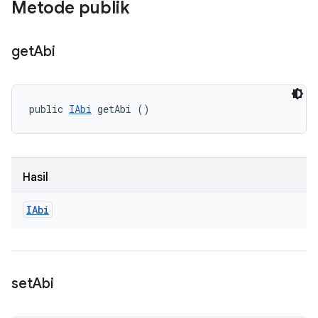
Metode publik
get
Abi
public 
IAbi
 getAbi ()
Hasil
IAbi
set
Abi