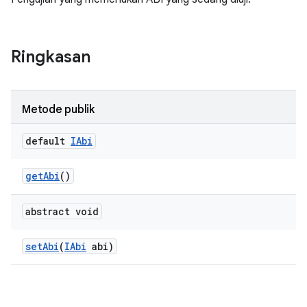
Ringkasan
Metode publik
default
IAbi
get
Abi
()
abstract void
set
Abi
(
IAbi
abi)