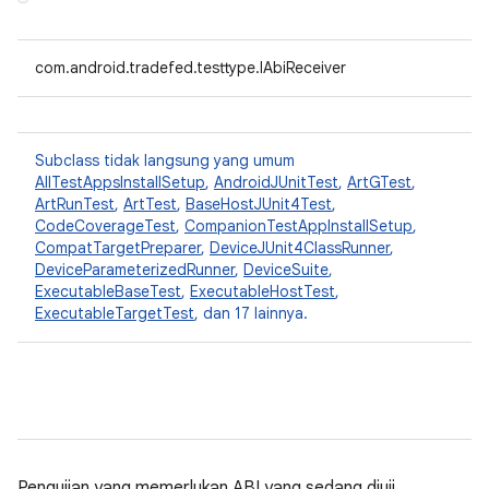
com.android.tradefed.testtype.IAbiReceiver
Subclass tidak langsung yang umum
AllTestAppsInstallSetup
,
AndroidJUnitTest
,
ArtGTest
,
ArtRunTest
,
ArtTest
,
BaseHostJUnit4Test
,
CodeCoverageTest
,
CompanionTestAppInstallSetup
,
CompatTargetPreparer
,
DeviceJUnit4ClassRunner
,
DeviceParameterizedRunner
,
DeviceSuite
,
ExecutableBaseTest
,
ExecutableHostTest
,
ExecutableTargetTest
, dan 17 lainnya.
Pengujian yang memerlukan ABI yang sedang diuji.