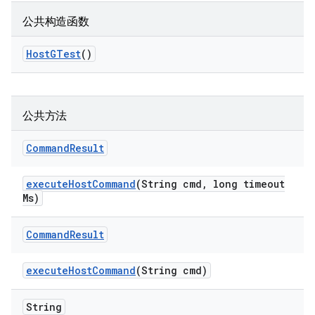
公共构造函数
Host
GTest
()
公共方法
Command
Result
execute
Host
Command
(String cmd
,
long timeout
Ms)
Command
Result
execute
Host
Command
(String cmd)
String