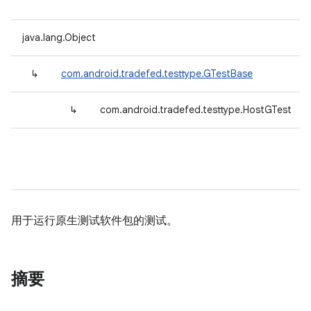
java.lang.Object
↳
com.android.tradefed.testtype.GTestBase
↳
com.android.tradefed.testtype.HostGTest
用于运行原生测试软件包的测试。
摘要