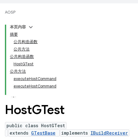
AOSP
本页内容
摘要
公共构造函数
公共方法
公共构造函数
HostGTest
公共方法
executeHostCommand
executeHostCommand
Host
GTest
public class HostGTest
extends
GTestBase
implements
IBuildReceiver