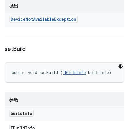
抛出
Device
Not
Available
Exception
set
Build
public void setBuild (
IBuildInfo
 buildInfo)
参数
build
Info
IBuild
Info