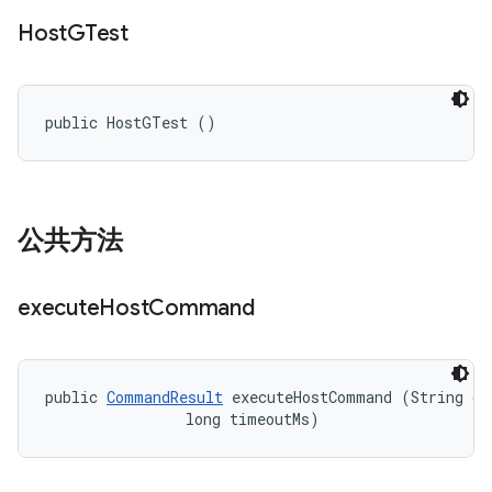
Host
GTest
public HostGTest ()
公共方法
execute
Host
Command
public 
CommandResult
 executeHostCommand (String cmd
                long timeoutMs)