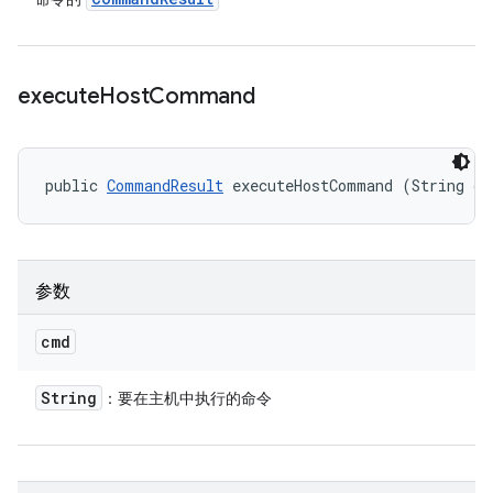
execute
Host
Command
public 
CommandResult
 executeHostCommand (String cm
参数
cmd
String
：要在主机中执行的命令