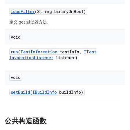
load
Filter
(String binary
On
Host)
定义 get 过滤器方法。
void
run
(
Test
Information
test
Info
,
ITest
Invocation
Listener
listener)
void
set
Build
(
IBuild
Info
build
Info)
公共构造函数