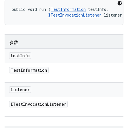
public void run (
TestInformation
 testInfo, 

ITestInvocationListener
 listener)
参数
test
Info
Test
Information
listener
ITest
Invocation
Listener