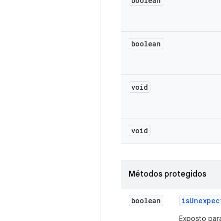
boolean
boolean
void
void
Métodos protegidos
boolean
is
Unexpec
Exposto para