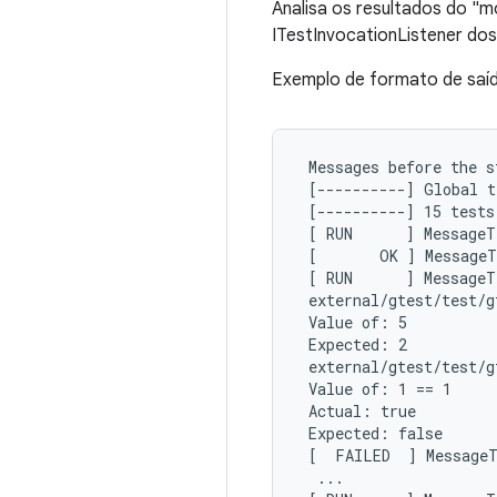
Analisa os resultados do "m
ITestInvocationListener dos
Exemplo de formato de saí
 Messages before the s
 [----------] Global t
 [----------] 15 tests
 [ RUN      ] MessageT
 [       OK ] MessageT
 [ RUN      ] MessageT
 external/gtest/test/g
 Value of: 5

 Expected: 2

 external/gtest/test/g
 Value of: 1 == 1

 Actual: true

 Expected: false

 [  FAILED  ] MessageT
  ...
