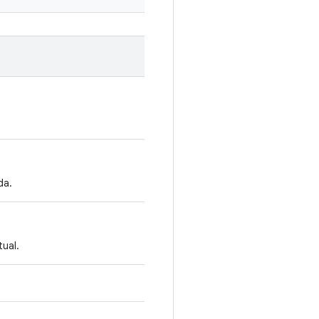
da.
ual.