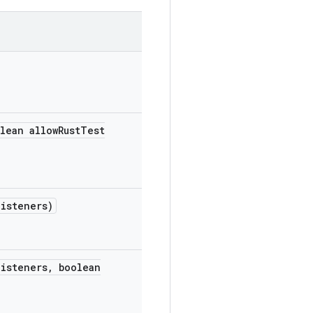
lean allow
Rust
Test
listeners)
listeners
,
boolean