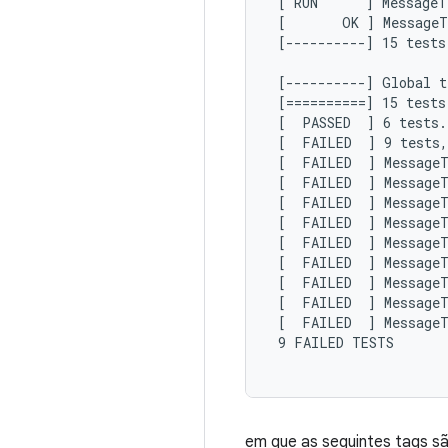
 [ RUN      ] MessageT
 [       OK ] MessageT
 [----------] 15 tests
 [----------] Global t
 [==========] 15 tests
 [  PASSED  ] 6 tests.

 [  FAILED  ] 9 tests,
 [  FAILED  ] MessageT
 [  FAILED  ] MessageT
 [  FAILED  ] MessageT
 [  FAILED  ] MessageT
 [  FAILED  ] MessageT
 [  FAILED  ] MessageT
 [  FAILED  ] MessageT
 [  FAILED  ] MessageT
 [  FAILED  ] MessageT
 9 FAILED TESTS

em que as seguintes tags sã