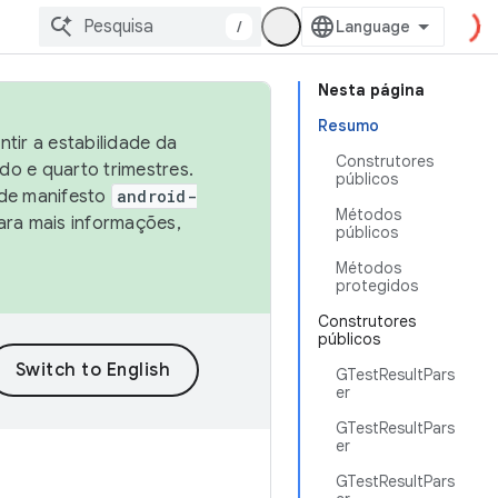
/
Nesta página
Resumo
tir a estabilidade da
Construtores
o e quarto trimestres.
públicos
 de manifesto
android-
Métodos
ara mais informações,
públicos
Métodos
protegidos
Construtores
públicos
GTestResultPars
er
GTestResultPars
er
GTestResultPars