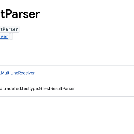
t
Parser
tParser
iver
MultiLineReceiver
d.tradefed.testtype.GTestResultParser