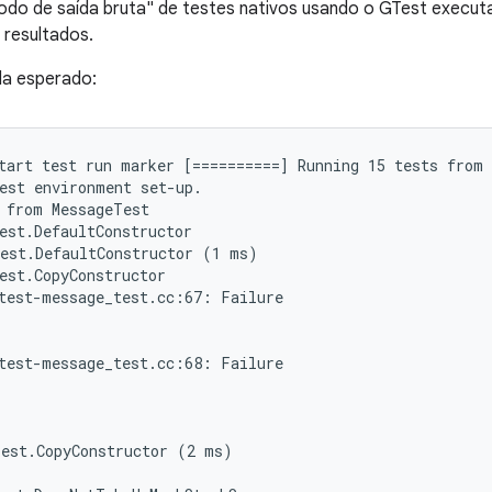
odo de saída bruta" de testes nativos usando o GTest executa
 resultados.
da esperado:
tart test run marker [==========] Running 15 tests from 
est environment set-up.

 from MessageTest

est.DefaultConstructor

est.DefaultConstructor (1 ms)

est.CopyConstructor

test-message_test.cc:67: Failure

test-message_test.cc:68: Failure

est.CopyConstructor (2 ms)
