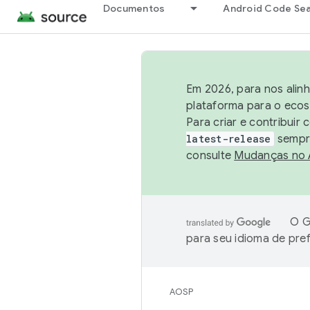
Documentos
Android Code Se
Em 2026, para nos alin
plataforma para o ecos
Para criar e contribuir
latest-release
sempre
consulte
Mudanças no
O G
para seu idioma de pre
AOSP