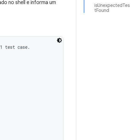
do no shell e informa um
isUnexpectedTes
tFound
1 test case.
