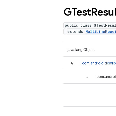
GTest
Resul
public class GTestResul
extends
MultiLineRece
java.lang.Object
↳
com.android.ddmlib.
↳
com.androi