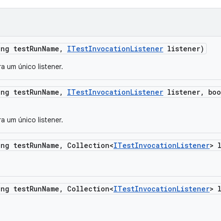
ing test
Run
Name
,
ITest
Invocation
Listener
listener)
a um único listener.
ing test
Run
Name
,
ITest
Invocation
Listener
listener
,
boo
a um único listener.
ing test
Run
Name
,
Collection<
ITest
Invocation
Listener
> 
ing test
Run
Name
,
Collection<
ITest
Invocation
Listener
> 