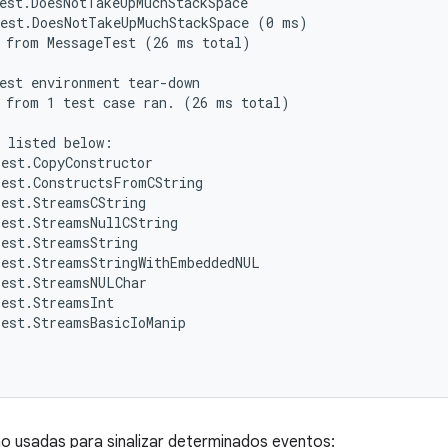
est.DoesNotTakeUpMuchStackSpace

est.DoesNotTakeUpMuchStackSpace (0 ms)

 from MessageTest (26 ms total)

est environment tear-down

 from 1 test case ran. (26 ms total)

 listed below:

est.CopyConstructor

est.ConstructsFromCString

est.StreamsCString

est.StreamsNullCString

est.StreamsString

est.StreamsStringWithEmbeddedNUL

est.StreamsNULChar

est.StreamsInt

est.StreamsBasicIoManip

o usadas para sinalizar determinados eventos: