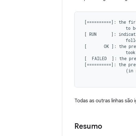
 [==========]: the fir
                  to b
 [ RUN      ]: indicat
                  foll
 [       OK ]: the pre
                  took
 [  FAILED  ]: the pre
 [==========]: the pre
                  (in 
Todas as outras linhas são 
Resumo