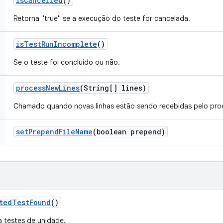
is
Cancelled
()
Retorna "true" se a execução do teste for cancelada.
is
Test
Run
Incomplete
()
Se o teste foi concluído ou não.
process
New
Lines
(String[] lines)
Chamado quando novas linhas estão sendo recebidas pelo pro
set
Prepend
File
Name
(boolean prepend)
ted
Test
Found
()
 testes de unidade.