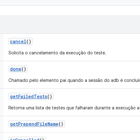
cancel
()
Solicita o cancelamento da execução do teste.
done
()
Chamado pelo elemento pai quando a sessão do adb é concluí
get
Failed
Tests
()
Retorna uma lista de testes que falharam durante a execução at
get
Prepend
File
Name
()