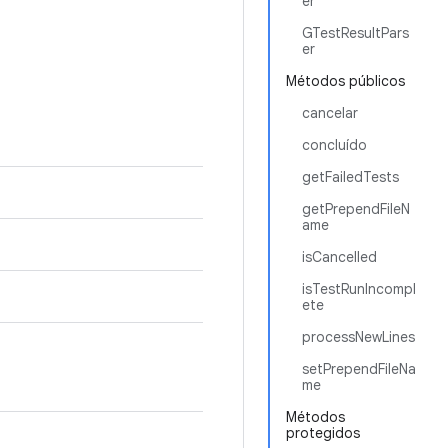
er
GTestResultPars
er
Métodos públicos
cancelar
concluído
getFailedTests
getPrependFileN
ame
isCancelled
isTestRunIncompl
ete
processNewLines
setPrependFileNa
me
Métodos
protegidos