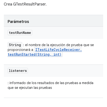
Crea GTestResultParser.
Parámetros
test
Run
Name
String
: el nombre de la ejecución de prueba que se
ITest
Life
Cycle
Receiver
.
proporcionará a
testRunStarted(
String
,
int)
listeners
: informado de los resultados de las pruebas a medida
que se ejecutan las pruebas