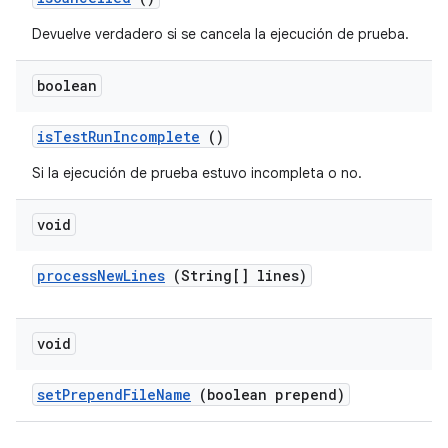
Devuelve verdadero si se cancela la ejecución de prueba.
boolean
is
Test
Run
Incomplete
()
Si la ejecución de prueba estuvo incompleta o no.
void
process
New
Lines
(String[] lines)
void
set
Prepend
File
Name
(boolean prepend)