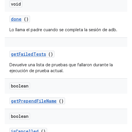
void
done
()
Lo llama el padre cuando se completa la sesión de adb.
get
Failed
Tests
()
Devuelve una lista de pruebas que fallaron durante la
ejecución de prueba actual.
boolean
get
Prepend
File
Name
()
boolean
is
Cancelled
()