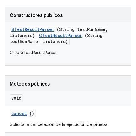
Constructores públicos
GTest
Result
Parser
(String test
Run
Name
,
listeners)
GTestResultParser
(String
testRunName, listeners)
Crea GTestResultParser.
Métodos públicos
void
cancel
()
Solicita la cancelación de la ejecución de prueba.