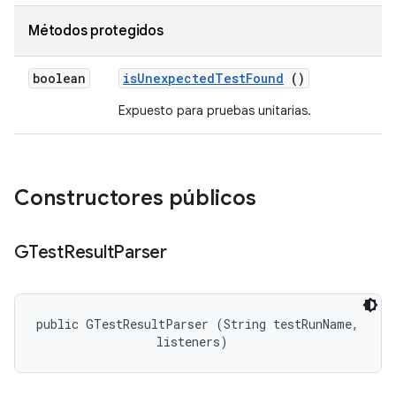
Métodos protegidos
boolean
is
Unexpected
Test
Found
()
Expuesto para pruebas unitarias.
Constructores públicos
GTest
Result
Parser
public GTestResultParser (String testRunName, 

 listeners)