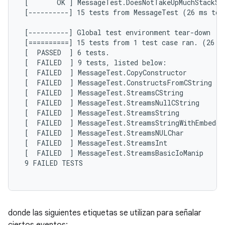
 [       OK ] MessageTest.DoesNotTakeUpMuchStackSpa
 [----------] 15 tests from MessageTest (26 ms tota
 [----------] Global test environment tear-down

 [==========] 15 tests from 1 test case ran. (26 ms
 [  PASSED  ] 6 tests.

 [  FAILED  ] 9 tests, listed below:

 [  FAILED  ] MessageTest.CopyConstructor

 [  FAILED  ] MessageTest.ConstructsFromCString

 [  FAILED  ] MessageTest.StreamsCString

 [  FAILED  ] MessageTest.StreamsNullCString

 [  FAILED  ] MessageTest.StreamsString

 [  FAILED  ] MessageTest.StreamsStringWithEmbedded
 [  FAILED  ] MessageTest.StreamsNULChar

 [  FAILED  ] MessageTest.StreamsInt

 [  FAILED  ] MessageTest.StreamsBasicIoManip

 9 FAILED TESTS

donde las siguientes etiquetas se utilizan para señalar