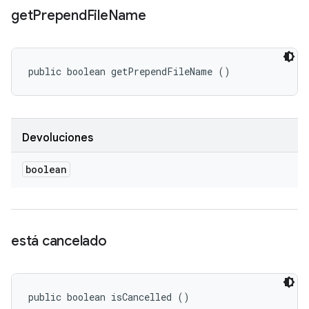
get
Prepend
File
Name
public boolean getPrependFileName ()
Devoluciones
boolean
está cancelado
public boolean isCancelled ()