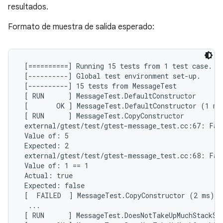
resultados.
Formato de muestra de salida esperado:
 [==========] Running 15 tests from 1 test case.

 [----------] Global test environment set-up.

 [----------] 15 tests from MessageTest

 [ RUN      ] MessageTest.DefaultConstructor

 [       OK ] MessageTest.DefaultConstructor (1 ms)
 [ RUN      ] MessageTest.CopyConstructor

 external/gtest/test/gtest-message_test.cc:67: Fail
 Value of: 5

 Expected: 2

 external/gtest/test/gtest-message_test.cc:68: Fail
 Value of: 1 == 1

 Actual: true

 Expected: false

 [  FAILED  ] MessageTest.CopyConstructor (2 ms)

  ...

 [ RUN      ] MessageTest.DoesNotTakeUpMuchStackSpa