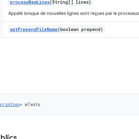
process
New
Lines
(String[] lines)
Appelé lorsque de nouvelles lignes sont reçues par le processus
set
Prepend
File
Name
(boolean prepend)
cription
> mTests
blics