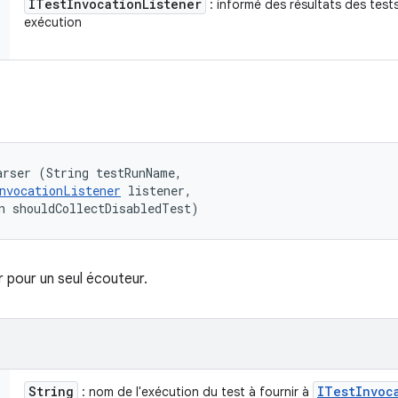
ITest
Invocation
Listener
: informé des résultats des tests
exécution
rser (String testRunName, 

nvocationListener
 listener, 

n shouldCollectDisabledTest)
 pour un seul écouteur.
String
ITest
Invoc
: nom de l'exécution du test à fournir à