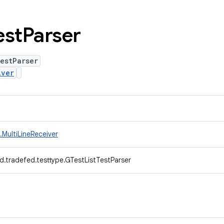
est
Parser
estParser
iver
MultiLineReceiver
d.tradefed.testtype.GTestListTestParser