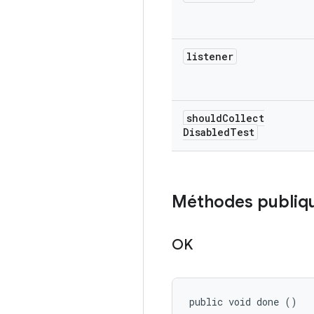
listener
should
Collect
Disabled
Test
Méthodes publiq
OK
public void done ()