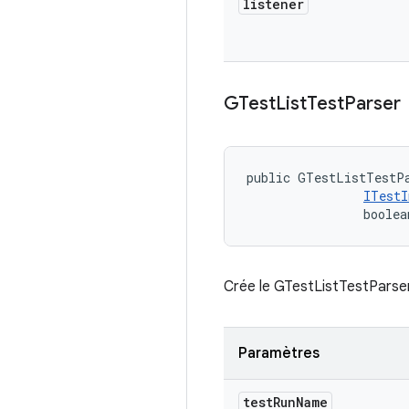
listener
GTest
List
Test
Parser
public GTestListTestPa
ITestI
                boolea
Crée le GTestListTestParser
Paramètres
test
Run
Name