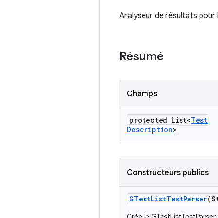
Analyseur de résultats pour 
Résumé
Champs
protected List<
Test
Description
>
Constructeurs publics
GTest
List
Test
Parser
(S
Crée le GTestListTestParser