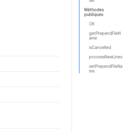
ser
Méthodes
publiques
OK
getPrependFileN
ame
isCancelled
processNewLines
setPrependFileNa
me