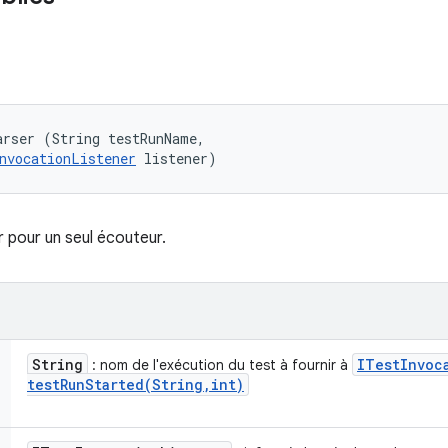
rser (String testRunName, 

nvocationListener
 listener)
 pour un seul écouteur.
String
ITest
Invoc
: nom de l'exécution du test à fournir à
testRunStarted(
String
,
int)