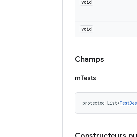
void
void
Champs
m
Tests
protected List<
TestDes
Constructeurs pu