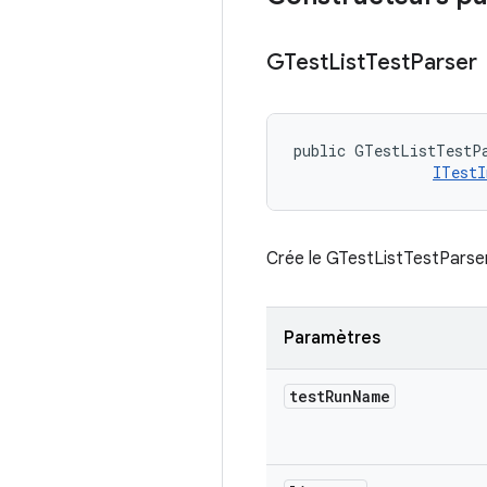
GTest
List
Test
Parser
public GTestListTestPa
ITestI
Crée le GTestListTestParser
Paramètres
test
Run
Name