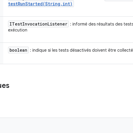
testRunStarted(
String
,
int)
ITest
Invocation
Listener
: informé des résultats des tests
exécution
boolean
: indique si les tests désactivés doivent être collect
ues