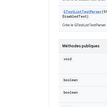
GTest
List
Test
Parser
(S
Disabled
Test)
Crée le GTestListTestParser
Méthodes publiques
void
boolean
boolean