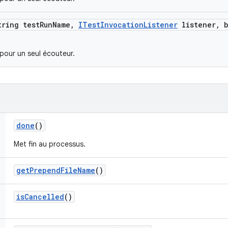
tring test
Run
Name
,
ITest
Invocation
Listener
listener
,
b
 pour un seul écouteur.
done
()
Met fin au processus.
get
Prepend
File
Name
()
is
Cancelled
()