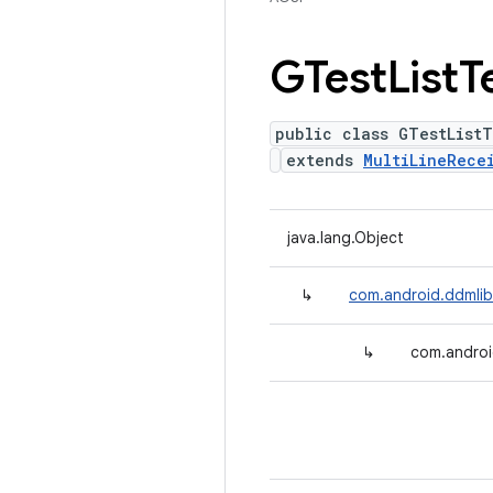
GTest
List
T
public class GTestListT
extends
MultiLineRece
java.lang.Object
↳
com.android.ddmlib.
↳
com.androi