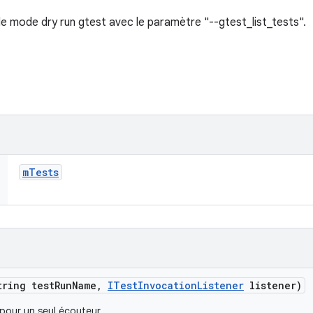
le mode dry run gtest avec le paramètre "--gtest_list_tests".
m
Tests
tring test
Run
Name
,
ITest
Invocation
Listener
listener)
 pour un seul écouteur.