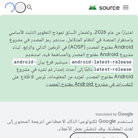
اعتبارًا من عام 2026، ولضمان اتّساق نموذج التطوير الثابت الأساسي
واستقرار المنصة في النظام المتكامل، سننشر رمز المصدر في مشروع
Android مفتوح المصدر (AOSP) في الربعَين الثاني والرابع. لبناء
مشروع Android مفتوح المصدر والمساهمة فيه، استخدِم
android-latest-release
. سيشير فرع بيان
android-
latest-release
دائمًا إلى أحدث إصدار تم نشره في مشروع
Android مفتوح المصدر. لمزيد من المعلومات، يُرجى الاطّلاع على
التغييرات في مشروع Android مفتوح المصدر
.
تستخدم Google تكنولوجيا الذكاء الاصطناعي لترجمة المحتوى إلى
لغتك المفضّلة، وقد تتضمّن بعض الأخطاء.