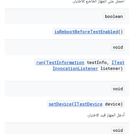
احصل على الجهاز الخاضع للاختبار.
boolean
is
Reboot
Before
Test
Enabled
()
void
run
(
Test
Information
test
Info
,
ITest
Invocation
Listener
listener)
void
set
Device
(
ITest
Device
device)
أدخِل الجهاز قيد الاختبار.
void