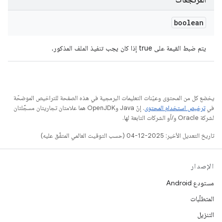
المرتجعات
boolean
يتم ضبط القيمة على true إذا كان يجب تنفيذ الملف المذكور.
يخضع كل من المحتوى وعيّنات التعليمات البرمجية في هذه الصفحة للتراخيص الموضحّة
في
ترخيص استخدام المحتوى
. إنّ Java وOpenJDK هما علامتان تجاريتان مسجَّلتان
لشركة Oracle و/أو الشركات التابعة لها.
تاريخ التعديل الأخير: 2025-12-04 (حسب التوقيت العالمي المتفَّق عليه)
الإصدار
مستودع Android
المتطلّبات
التنزيل