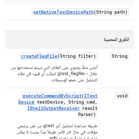
set
Native
Test
Device
Path
(String path)
الطُرق المحمية
create
Flag
File
(String filter)
String
أنشئ ملفًا يحتوي على الفلاتر التي سيتم استخدامها من
خلال --gtest_flagfile لتجنُّب أي قيود في نظام
التشغيل على حجم الوسيطات.
execute
Command
By
Script
(
ITest
void
Device
test
Device
,
String cmd
,
IShell
Output
Receiver
result
Parser)
طريقة مساعدة لتشغيل أمر gtest من نص برمجي
مؤقت، في حال كان الأمر طويلاً جدًا بحيث لا يمكن
تشغيله مباشرةً باستخدام adb.