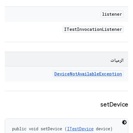
listener
ITest
Invocation
Listener
الرميات
Device
Not
Available
Exception
set
Device
public void setDevice (
ITestDevice
 device)