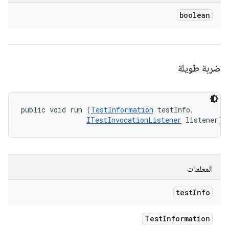
boolean
ضربة طويلة
public void run (
TestInformation
 testInfo, 

ITestInvocationListener
 listener)
المعلمات
test
Info
Test
Information