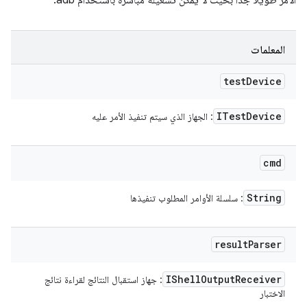
الأمر طويلاً جدًا بحيث لا يمكن تشغيله مباشرةً باستخدام adb.
المعلمات
test
Device
ITest
Device
: الجهاز الذي سيتم تنفيذ الأمر عليه
cmd
String
: سلسلة الأوامر المطلوب تنفيذها
result
Parser
IShell
Output
Receiver
: جهاز استقبال النتائج لقراءة نتائج
الاختبار