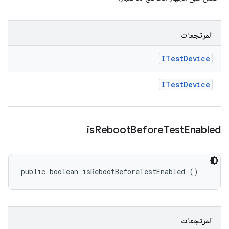
المرتجعات
ITest
Device
ITest
Device
is
Reboot
Before
Test
Enabled
public boolean isRebootBeforeTestEnabled ()
المرتجعات